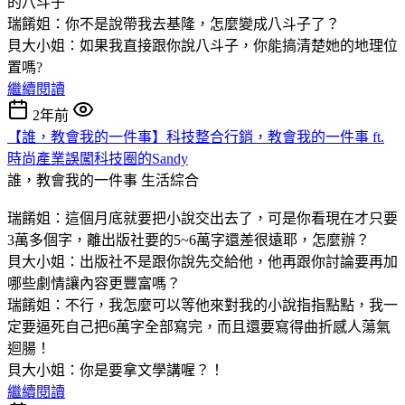
的八斗子
瑞餚姐：你不是說帶我去基隆，怎麼變成八斗子了？
貝大小姐：如果我直接跟你說八斗子，你能搞清楚她的地理位
置嗎?
繼續閱讀
2年前
【誰，教會我的一件事】科技整合行銷，教會我的一件事 ft.
時尚產業誤闖科技圈的Sandy
誰，教會我的一件事
生活綜合
瑞餚姐：這個月底就要把小說交出去了，可是你看現在才只要
3萬多個字，離出版社要的5~6萬字還差很遠耶，怎麼辦？
貝大小姐：出版社不是跟你說先交給他，他再跟你討論要再加
哪些劇情讓內容更豐富嗎？
瑞餚姐：不行，我怎麼可以等他來對我的小說指指點點，我一
定要逼死自己把6萬字全部寫完，而且還要寫得曲折感人蕩氣
迴腸！
貝大小姐：你是要拿文學講喔？！
繼續閱讀