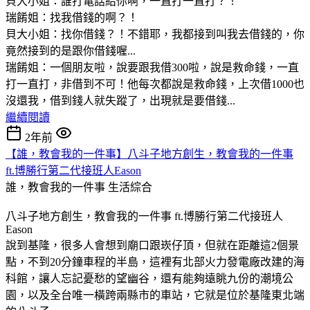
貝大小姐：誰打電話給你啊，一直打一直打？！
瑞餚姐：找我借錢的啊？！
貝大小姐：找你借錢？！不錯耶，我都接到叫我去借錢的，你
竟然接到的是跟你借錢喔...
瑞餚姐：一個朋友啦，說要跟我借300啦，說是救命錢，一直
打一直打，非借到不可！他每次都說是救命錢，上次借1000也
沒還我，借到錢人就失蹤了，出現就是要借錢...
繼續閱讀
2年前
【誰，教會我的一件事】八斗子地方創生，教會我的一件事
ft.博勝行第二代接班人Eason
誰，教會我的一件事
生活綜合
八斗子地方創生，教會我的一件事 ft.博勝行第二代接班人
Eason
說到基隆，很多人會想到廟口跟崁仔頂，但就在距離這2個景
點，不到20分鐘車程的半島，這裡有北部火力發電廠改建的海
科館，讓人忘記憂愁的望幽谷，還有能夠遠眺九份的潮境公
園，以及全台唯一橫跨兩縣市的車站，它就是位於基隆東北端