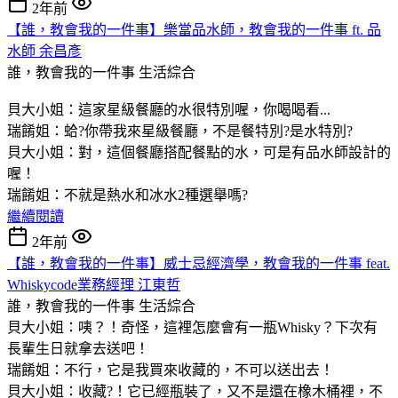
2年前
【誰，教會我的一件事】樂當品水師，教會我的一件事 ft. 品
水師 余昌彥
誰，教會我的一件事
生活綜合
貝大小姐：這家星級餐廳的水很特別喔，你喝喝看...
瑞餚姐：蛤?你帶我來星級餐廳，不是餐特別?是水特別?
貝大小姐：對，這個餐廳搭配餐點的水，可是有品水師設計的
喔！
瑞餚姐：不就是熱水和冰水2種選舉嗎?
繼續閱讀
2年前
【誰，教會我的一件事】威士忌經濟學，教會我的一件事 feat.
Whiskycode業務經理 江東哲
誰，教會我的一件事
生活綜合
貝大小姐：咦？！奇怪，這裡怎麼會有一瓶Whisky？下次有
長輩生日就拿去送吧！
瑞餚姐：不行，它是我買來收藏的，不可以送出去！
貝大小姐：收藏?！它已經瓶裝了，又不是還在橡木桶裡，不