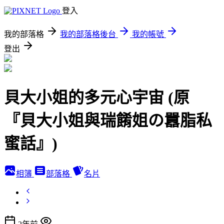
登入
我的部落格
我的部落格後台
我的帳號
登出
貝大小姐的多元心宇宙 (原
『貝大小姐與瑞餚姐の囂脂私
蜜話』)
相簿
部落格
名片