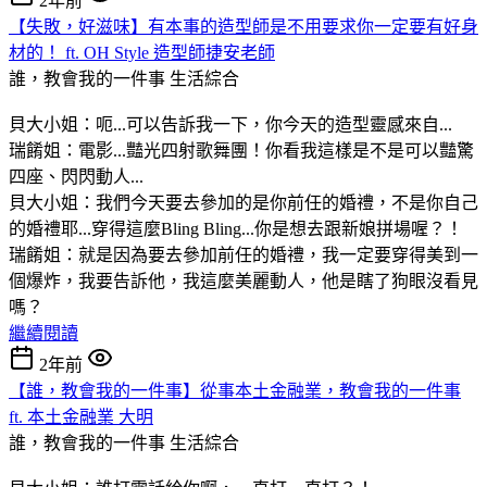
2年前
【失敗，好滋味】有本事的造型師是不用要求你一定要有好身
材的！ ft. OH Style 造型師捷安老師
誰，教會我的一件事
生活綜合
貝大小姐：呃...可以告訴我一下，你今天的造型靈感來自...
瑞餚姐：電影...豔光四射歌舞團！你看我這樣是不是可以豔驚
四座、閃閃動人...
貝大小姐：我們今天要去參加的是你前任的婚禮，不是你自己
的婚禮耶...穿得這麼Bling Bling...你是想去跟新娘拼場喔？！
瑞餚姐：就是因為要去參加前任的婚禮，我一定要穿得美到一
個爆炸，我要告訴他，我這麼美麗動人，他是瞎了狗眼沒看見
嗎？
繼續閱讀
2年前
【誰，教會我的一件事】從事本土金融業，教會我的一件事
ft. 本土金融業 大明
誰，教會我的一件事
生活綜合