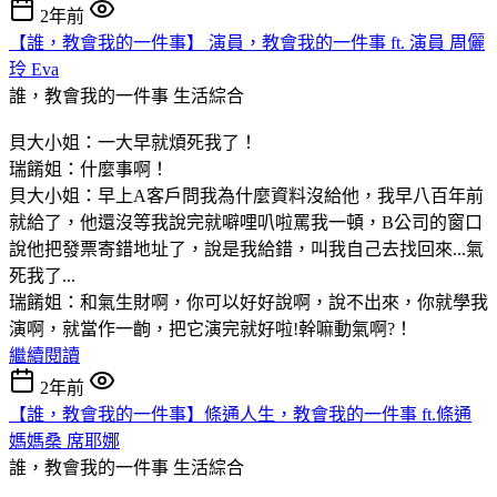
2年前
【誰，教會我的一件事】 演員，教會我的一件事 ft. 演員 周儷
玲 Eva
誰，教會我的一件事
生活綜合
貝大小姐：一大早就煩死我了！
瑞餚姐：什麼事啊！
貝大小姐：早上A客戶問我為什麼資料沒給他，我早八百年前
就給了，他還沒等我說完就噼哩叭啦罵我一頓，B公司的窗口
說他把發票寄錯地址了，說是我給錯，叫我自己去找回來...氣
死我了...
瑞餚姐：和氣生財啊，你可以好好說啊，說不出來，你就學我
演啊，就當作一齣，把它演完就好啦!幹嘛動氣啊?！
繼續閱讀
2年前
【誰，教會我的一件事】條通人生，教會我的一件事 ft.條通
媽媽桑 席耶娜
誰，教會我的一件事
生活綜合