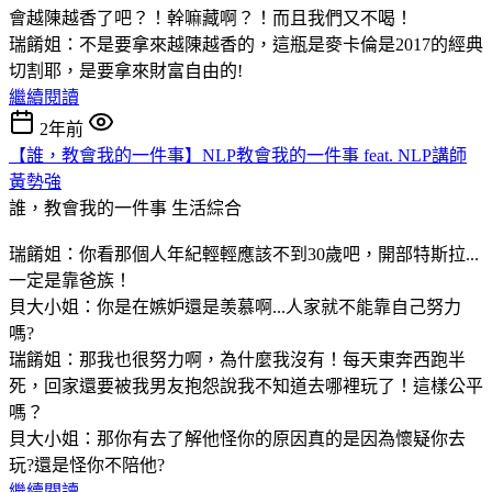
會越陳越香了吧？！幹嘛藏啊？！而且我們又不喝！
瑞餚姐：不是要拿來越陳越香的，這瓶是麥卡倫是2017的經典
切割耶，是要拿來財富自由的!
繼續閱讀
2年前
【誰，教會我的一件事】NLP教會我的一件事 feat. NLP講師
黃勢強
誰，教會我的一件事
生活綜合
瑞餚姐：你看那個人年紀輕輕應該不到30歲吧，開部特斯拉...
一定是靠爸族！
貝大小姐：你是在嫉妒還是羡慕啊...人家就不能靠自己努力
嗎?
瑞餚姐：那我也很努力啊，為什麼我沒有！每天東奔西跑半
死，回家還要被我男友抱怨說我不知道去哪裡玩了！這樣公平
嗎？
貝大小姐：那你有去了解他怪你的原因真的是因為懷疑你去
玩?還是怪你不陪他?
繼續閱讀