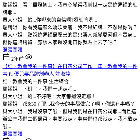
瑞餚姐：看了華燈初上，我真心覺得我前世一定是條通裡的紅
牌耶...
貝大小姐：蛤...你哪來的自信啊?還紅牌咧...
瑞餚姐：你看我這麼么嬌妖美麗，我不是紅牌，不然是你嗎？
貝大小姐：聽說條通裡最厲害的是只讓人感覺愛河但不賣身...
但你這賠錢貨，應該人家還沒開口你就貼上去了吧？
繼續閱讀
2年前
【誰，教會我的一件事】在日商公司工作十年，教會我的一件
事 ft. 優兒髮品牌創辦人 許淑婷
誰，教會我的一件事
生活綜合
瑞餚姐：下班了，我們一起走吧...
貝大小姐：蛤...不好吧，大家都還沒走耶！
瑞餚姐：都6:30了耶...我今天的事都做完了啊，你還有事嗎？
貝大小姐：我是沒事了啦，但是我們是在日商公司耶...而且這
辦公室我們二個最菜，老闆沒走，老鳥們也都沒走，我不敢走
啦...
繼續閱讀