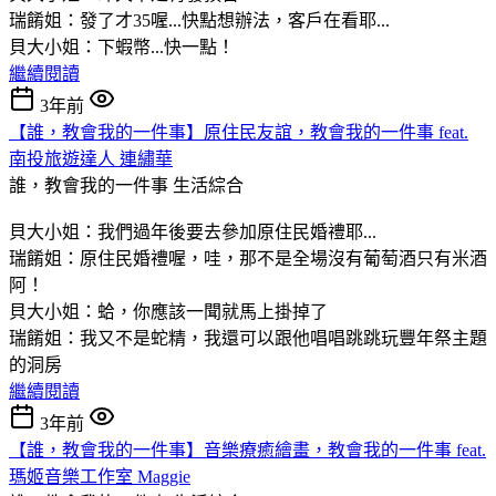
瑞餚姐：發了才35喔...快點想辦法，客戶在看耶...
貝大小姐：下蝦幣...快一點！
繼續閱讀
3年前
【誰，教會我的一件事】原住民友誼，教會我的一件事 feat.
南投旅遊達人 連繡華
誰，教會我的一件事
生活綜合
貝大小姐：我們過年後要去參加原住民婚禮耶...
瑞餚姐：原住民婚禮喔，哇，那不是全場沒有葡萄酒只有米酒
阿！
貝大小姐：蛤，你應該一聞就馬上掛掉了
瑞餚姐：我又不是蛇精，我還可以跟他唱唱跳跳玩豐年祭主題
的洞房
繼續閱讀
3年前
【誰，教會我的一件事】音樂療癒繪畫，教會我的一件事 feat.
瑪姬音樂工作室 Maggie