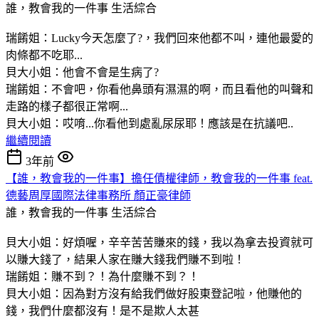
誰，教會我的一件事
生活綜合
瑞餚姐：Lucky今天怎麼了?，我們回來他都不叫，連他最愛的
肉條都不吃耶...
貝大小姐：他會不會是生病了?
瑞餚姐：不會吧，你看他鼻頭有濕濕的啊，而且看他的叫聲和
走路的樣子都很正常啊...
貝大小姐：哎唷...你看他到處亂尿尿耶！應該是在抗議吧..
繼續閱讀
3年前
【誰，教會我的一件事】擔任債權律師，教會我的一件事 feat.
德藝周厚國際法律事務所 顏正豪律師
誰，教會我的一件事
生活綜合
貝大小姐：好煩喔，辛辛苦苦賺來的錢，我以為拿去投資就可
以賺大錢了，結果人家在賺大錢我們賺不到啦！
瑞餚姐：賺不到？！為什麼賺不到？！
貝大小姐：因為對方沒有給我們做好股東登記啦，他賺他的
錢，我們什麼都沒有！是不是欺人太甚