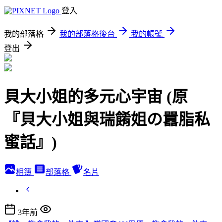
登入
我的部落格
我的部落格後台
我的帳號
登出
貝大小姐的多元心宇宙 (原
『貝大小姐與瑞餚姐の囂脂私
蜜話』)
相簿
部落格
名片
3年前