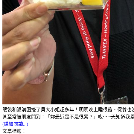
眼袋和淚溝困擾了貝大小姐超多年！明明晚上睡很飽、保養也沒
甚至常被朋友問到：「妳最近是不是很累？」哎~~~天知道我累的
(繼續閱讀...)
文章標籤：