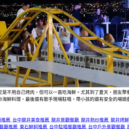
定是不用自己烤肉，但可以一直吃海鮮。尤其到了夏天，朋友聚
炒海鮮料理，最後還有歌手現場駐唱，帶小孩的還有安全的場遊
廳推薦
台中龍井美食推薦
龍井景觀餐廳
龍井熱炒推薦
龍井烤
餐廳推薦
東石鮮蚵推薦
台中駐唱餐廳推薦
台中戶外景觀餐廳