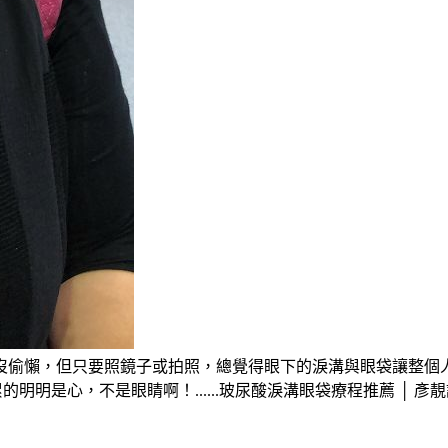
偷懶，但只要照鏡子或拍照，總覺得眼下的淚溝與眼袋讓整個人看
明明是心，不是眼睛啊！......玻尿酸淚溝眼袋療程推薦 │ 