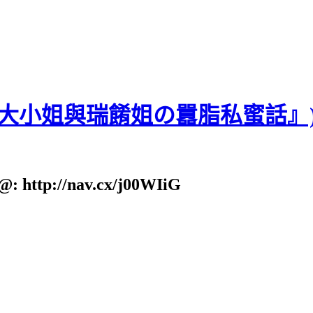
貝大小姐與瑞餚姐の囂脂私蜜話』
: http://nav.cx/j00WIiG