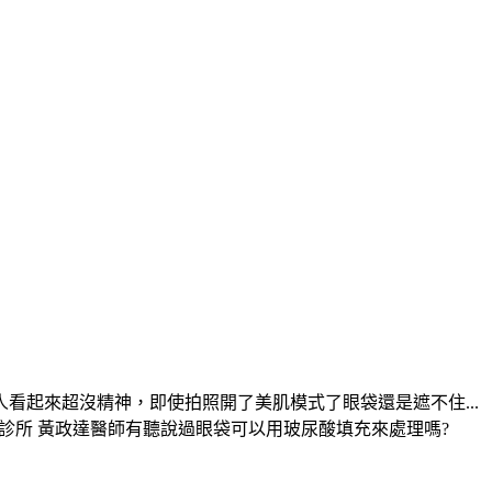
起來超沒精神，即使拍照開了美肌模式了眼袋還是遮不住...
彥靚診所 黃政達醫師有聽說過眼袋可以用玻尿酸填充來處理嗎?