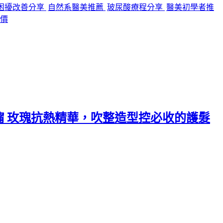
困擾改善分享
自然系醫美推薦
玻尿酸療程分享
醫美初學者推
價
攸沐橣 玫瑰抗熱精華，吹整造型控必收的護髮