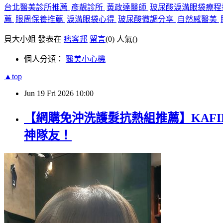
台北醫美診所推薦
彥靚診所
黃政達醫師
玻尿酸淚溝眼袋療
薦
眼周保養推薦
淚溝眼袋心得
玻尿酸微調分享
自然感醫美
貝大小姐 發表在
痞客邦
留言
(0)
人氣(
)
個人分類：
醫美小心機
▲top
Jun
19
Fri
2026
10:00
【網購免沖洗護髮抗熱組推薦】KAFIN
神隊友！