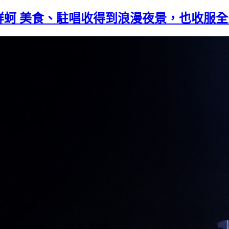
鮮蚵 美食、駐唱收得到浪漫夜景，也收服