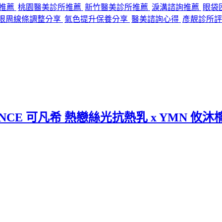
程推薦
桃園醫美診所推薦
新竹醫美診所推薦
淚溝諮詢推薦
眼袋
眼周線條調整分享
氣色提升保養分享
醫美諮詢心得
彥靚診所評
CE 可凡希 熱戀絲光抗熱乳 x YMN 