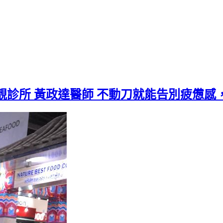
靚診所 黃政達醫師 不動刀就能告別疲憊感