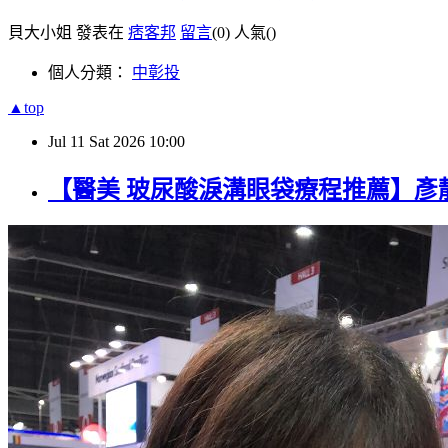
貝大小姐 發表在
痞客邦
留言
(0)
人氣(
)
個人分類：
中彰投
▲top
Jul
11
Sat
2026
10:00
【醫美 玻尿酸淚溝眼袋療程推薦】彥