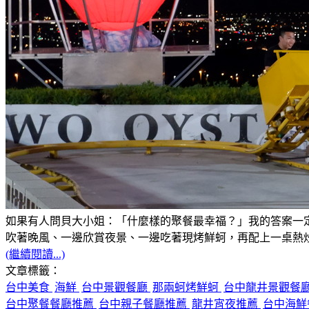
如果有人問貝大小姐：「什麼樣的聚餐最幸福？」我的答案一
吹著晚風、一邊欣賞夜景、一邊吃著現烤鮮蚵，再配上一桌熱
(繼續閱讀...)
文章標籤：
台中美食
海鮮
台中景觀餐廳
那兩蚵烤鮮蚵
台中龍井景觀餐
台中聚餐餐廳推薦
台中親子餐廳推薦
龍井宵夜推薦
台中海鮮