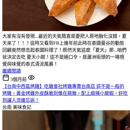
大家有沒有發現...最近的天氣簡直是要把人原地融化沒錯，夏
天來了！！！這時又看到FB上幾年前此時在泰國曼谷的動態
回顧竟然想念起泰國料理了！既然天氣這麼「夏天」那...咱們
就決定去吃 夏天小館！這不是繞口令，是蘆洲街頭的一場視
覺與味覺的泰式清涼風暴！
繼續閱讀
3個月前
【台南中西區烤雞】吃雞會社烤雞專賣台南店 這不是一般的
烤雞，黃金烤雞外皮酥脆到像在跳舞，配上麻辣小龍蝦，好吃
到讓人流連忘返！
台南
美味食記