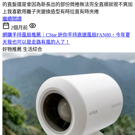
的直髮還是會因為新長出的部份微捲無法完全直順就很不爽加
上我喜歡用離子夾變換造型有時拉直有時夾捲
繼續閱讀
2個月前
網購手持風扇推薦｜CStar 迷你手持高速風扇FAN80，今年夏
天我也可以是走路有風的人了！
好物推薦
生活綜合