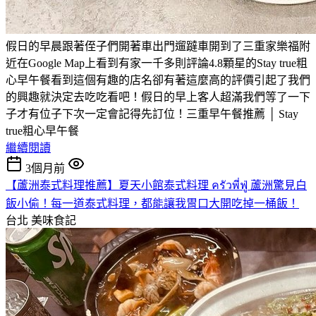
假日的早晨跟著侄子們開著車出門遛躂車開到了三重家樂福附
近在Google Map上看到有家一千多則評論4.8顆星的Stay true粗
心早午餐看到這個有趣的店名卻有著這麼高的評價引起了我們
的興趣就決定去吃吃看吧！假日的早上客人超滿我們等了一下
子才有位子下次一定會記得先訂位！三重早午餐推薦 │ Stay
true粗心早午餐
繼續閱讀
3個月前
【蘆洲泰式料理推薦】夏天小館泰式料理 ครัวพี่ฟู่ 蘆洲驚見白
飯小偷！每一道泰式料理，都能讓我胃口大開吃掉一桶飯！
台北
美味食記