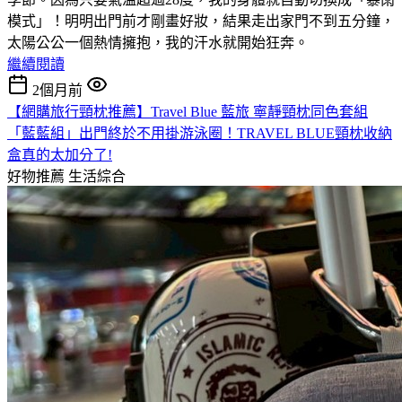
模式」！明明出門前才剛畫好妝，結果走出家門不到五分鐘，
太陽公公一個熱情擁抱，我的汗水就開始狂奔。
繼續閱讀
2個月前
【網購旅行頸枕推薦】Travel Blue 藍旅 寧靜頸枕同色套組
「藍藍組」出門終於不用掛游泳圈！TRAVEL BLUE頸枕收納
盒真的太加分了!
好物推薦
生活綜合