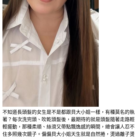
不知道長頭髮的女生是不是都跟貝大小姐一樣，有種莫名的執
著？每次洗完頭、吹乾頭髮後，最期待的就是頭髮隨著走路輕
輕擺動，那種柔順、絲滑又帶點飄逸感的瞬間，總會讓人忍不
住多照幾次鏡子。偏偏貝大小姐天生就是自然捲，燙過離子燙