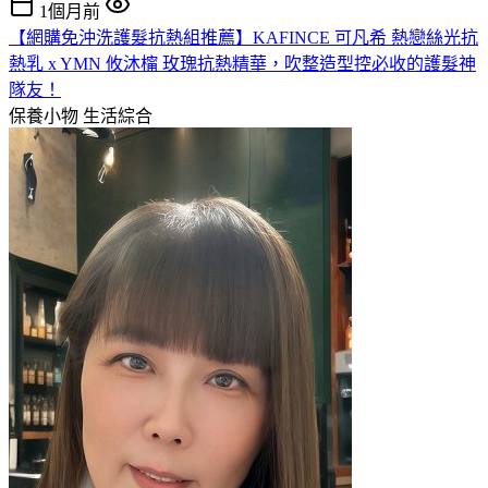
1個月前
【網購免沖洗護髮抗熱組推薦】KAFINCE 可凡希 熱戀絲光抗
熱乳 x YMN 攸沐橣 玫瑰抗熱精華，吹整造型控必收的護髮神
隊友！
保養小物
生活綜合