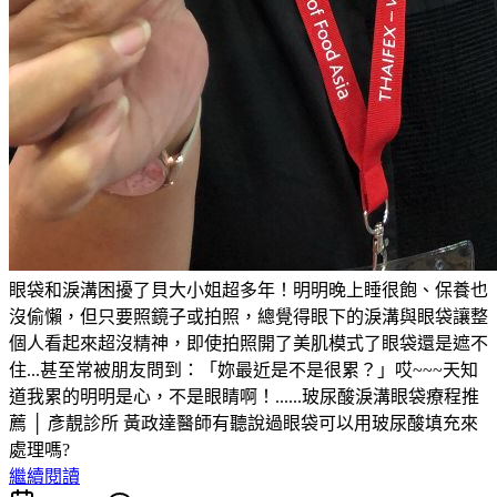
眼袋和淚溝困擾了貝大小姐超多年！明明晚上睡很飽、保養也
沒偷懶，但只要照鏡子或拍照，總覺得眼下的淚溝與眼袋讓整
個人看起來超沒精神，即使拍照開了美肌模式了眼袋還是遮不
住...甚至常被朋友問到：「妳最近是不是很累？」哎~~~天知
道我累的明明是心，不是眼睛啊！......玻尿酸淚溝眼袋療程推
薦 │ 彥靚診所 黃政達醫師有聽說過眼袋可以用玻尿酸填充來
處理嗎?
繼續閱讀