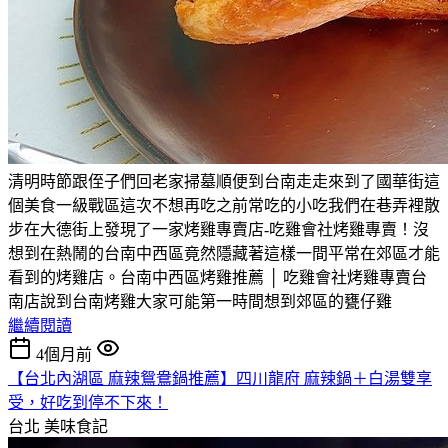
清明時節跟侄子們回老家掃墓順便到台南走走來到了國華街這
個美食一級戰區這次不想再吃之前常吃的小吃我們在巷弄裡散
步在大德街上發現了一家烤雞專賣店-吃雞會社烤雞專賣！沒
想到在熱鬧的台南中西區竟然隱藏著這樣一間平常在郊區才能
看到的烤雞店。台南中西區烤雞推薦 │ 吃雞會社烤雞專賣台
南店說到台南烤雞大家可能第一時間想到郊區的甕仔雞
繼續閱讀
4個月前
【台北內湖區 麻辣鴛鴦鍋推薦】四川龍府 麻辣鍋＋白湯雙享
受，好吃到停不下來！
台北
美味食記