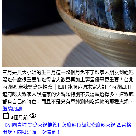
三月是貝大小姐的生日月這一整個月免不了跟家人朋友到處吃
喝吃什麼很重要能吃得皆大歡喜再加上壽星優惠更重要！台北
內湖區 麻辣鴛鴦鍋推薦 │ 四川龍府這週末家人訂了內湖四川
龍府吃火鍋家人說這家的火鍋超特別不只湯頭選擇多，連鍋底
都有自己的特色，而且不是只有單純涮肉吃鍋物的那種火鍋，
繼續閱讀
4個月前
【桃園青埔 鴛鴦火鍋推薦】怎麻辣頂級鴛鴦麻辣火鍋 四宮格
開吃，四種湯頭一次滿足！