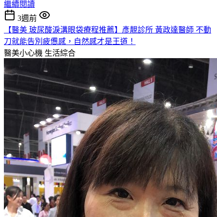
繼續閱讀
3週前
【醫美 玻尿酸淚溝眼袋療程推薦】彥靚診所 黃政達醫師 不動
刀就能告別疲憊感，自然感才是王道！
醫美小心機
生活綜合