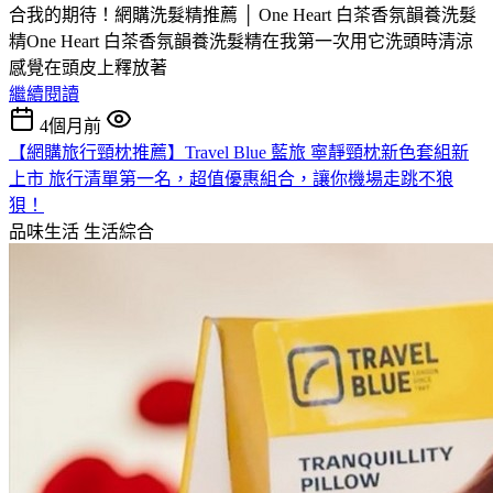
合我的期待！網購洗髮精推薦 │ One Heart 白茶香氛韻養洗髮
精One Heart 白茶香氛韻養洗髮精在我第一次用它洗頭時清涼
感覺在頭皮上釋放著
繼續閱讀
4個月前
【網購旅行頸枕推薦】Travel Blue 藍旅 寧靜頸枕新色套組新
上市 旅行清單第一名，超值優惠組合，讓你機場走跳不狼
狽！
品味生活
生活綜合