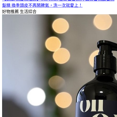
髮精 換季頭皮不再鬧脾氣，洗一次就愛上！
好物推薦
生活綜合