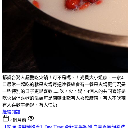
都說台灣人超愛吃火鍋！可不是嗎？！光貝大小姐家，一家4
口最常一起吃的就是火鍋每週晚餐總會有一餐是火鍋更何況是
一些特別的日子更是喜歡......吃。火。鍋。4個人的共同喜好是
吃火鍋但喜歡的湯頭可是南轅北轍有人喜歡麻辣、有人不吃辣
有人喜歡牛奶鍋、有人怕奶
繼續閱讀
4個月前
【網購 洗髮精推薦】One Heart 全新養髮系列 白茶香氛韻養洗