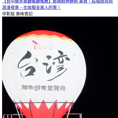
【台中龍井景觀餐廳推薦】那兩蚵烤鮮蚵 美食、駐唱收得到
浪漫夜景，也收服全家人的胃！
中彰投
美味食記