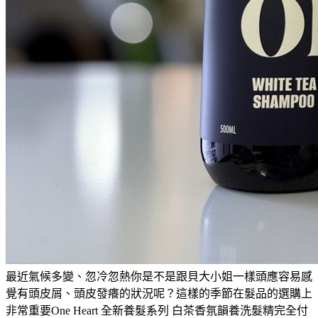
最近氣候多變、忽冷忽熱你是不是跟貝大小姐一樣頭應容易感
覺有頭皮屑、頭皮發癢的狀況呢？這樣的季節在髮品的選購上
非常重要One Heart 全新養髮系列 白茶香氛韻養洗髮精完全付