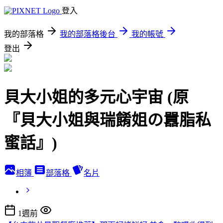
登入
我的部落格
我的部落格後台
我的帳號
登出
貝大小姐的多元心宇宙 (原
『貝大小姐與瑞餚姐の囂脂私
蜜話』)
相簿
部落格
名片
1週前