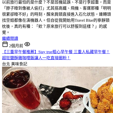
以前旅行最怕的是什麼？不是班機延誤、不是行李超重，而是
「脖子睡到像被人偷打」尤其搭高鐵、飛機、客運那種「明明
很累卻睡不好」的時刻，醒來肩頸直接進入石化狀態，連轉頭
找空姐都像在演機器人。但自從我開始用Travel Blue的寧靜頸
枕後，真的有種：「欸？原來旅行可以舒服到這樣？」的感
覺。
繼續閱讀
2個月前
【三重早午餐推薦】Stay true粗心早午餐 三重人私藏早午餐！
超狂鹽酥雞咖哩飯讓人一吃直接圈粉！
台北
美味食記