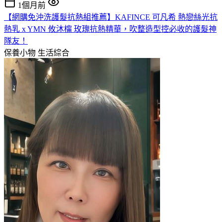
1個月前
【網購免沖洗護髮抗熱組推薦】KAFINCE 可凡希 熱戀絲光抗
熱乳 x YMN 攸沐橣 玫瑰抗熱精華，吹整造型控必收的護髮神
隊友！
保養小物
生活綜合