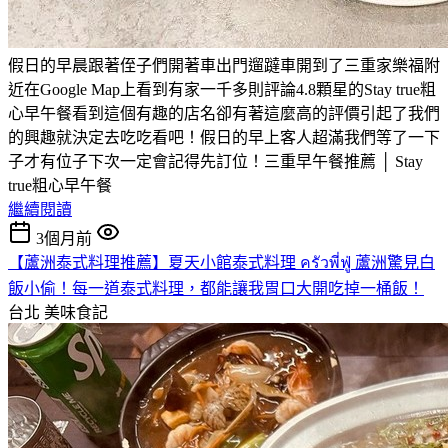
假日的早晨跟著侄子們開著車出門遛躂車開到了三重家樂福附
近在Google Map上看到有家一千多則評論4.8顆星的Stay true粗
心早午餐看到這個有趣的店名卻有著這麼高的評價引起了我們
的興趣就決定去吃吃看吧！假日的早上客人超滿我們等了一下
子才有位子下次一定會記得先訂位！三重早午餐推薦 │ Stay
true粗心早午餐
繼續閱讀
3個月前
【蘆洲泰式料理推薦】夏天小館泰式料理 ครัวพี่ฟู่ 蘆洲驚見白
飯小偷！每一道泰式料理，都能讓我胃口大開吃掉一桶飯！
台北
美味食記