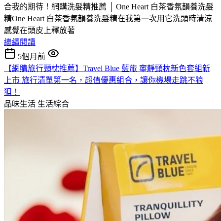
合我的期待！網購洗髮精推薦 │ One Heart 白茶香氛韻養洗髮
精One Heart 白茶香氛韻養洗髮精在我第一次用它洗頭時清涼
感覺在頭皮上釋放著
繼續閱讀
5個月前
【網購旅行頸枕推薦】Travel Blue 藍旅 寧靜頸枕新色套組新
上市 旅行清單第一名，超值優惠組合，讓你機場走跳不狼
狽！
品味生活
生活綜合