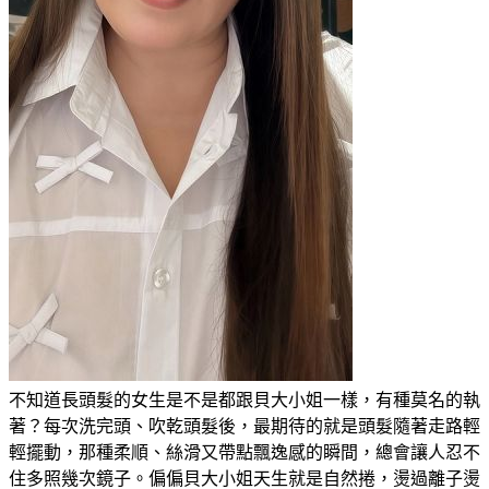
不知道長頭髮的女生是不是都跟貝大小姐一樣，有種莫名的執
著？每次洗完頭、吹乾頭髮後，最期待的就是頭髮隨著走路輕
輕擺動，那種柔順、絲滑又帶點飄逸感的瞬間，總會讓人忍不
住多照幾次鏡子。偏偏貝大小姐天生就是自然捲，燙過離子燙