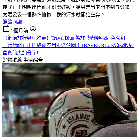
模式」！明明出門前才剛畫好妝，結果走出家門不到五分鐘，
太陽公公一個熱情擁抱，我的汗水就開始狂奔。
繼續閱讀
2個月前
【網購旅行頸枕推薦】Travel Blue 藍旅 寧靜頸枕同色套組
「藍藍組」出門終於不用掛游泳圈！TRAVEL BLUE頸枕收納
盒真的太加分了!
好物推薦
生活綜合