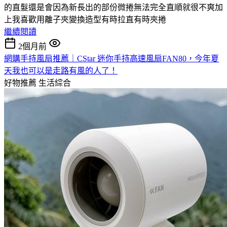
的直髮還是會因為新長出的部份微捲無法完全直順就很不爽加
上我喜歡用離子夾變換造型有時拉直有時夾捲
繼續閱讀
2個月前
網購手持風扇推薦｜CStar 迷你手持高速風扇FAN80，今年夏
天我也可以是走路有風的人了！
好物推薦
生活綜合