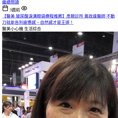
繼續閱讀
3週前
【醫美 玻尿酸淚溝眼袋療程推薦】彥靚診所 黃政達醫師 不動
刀就能告別疲憊感，自然感才是王道！
醫美小心機
生活綜合