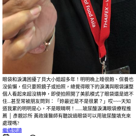
眼袋和淚溝困擾了貝大小姐超多年！明明晚上睡很飽、保養也
沒偷懶，但只要照鏡子或拍照，總覺得眼下的淚溝與眼袋讓整
個人看起來超沒精神，即使拍照開了美肌模式了眼袋還是遮不
住...甚至常被朋友問到：「妳最近是不是很累？」哎~~~天知
道我累的明明是心，不是眼睛啊！......玻尿酸淚溝眼袋療程推
薦 │ 彥靚診所 黃政達醫師有聽說過眼袋可以用玻尿酸填充來
處理嗎?
繼續閱讀