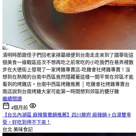
清明時節跟侄子們回老家掃墓順便到台南走走來到了國華街這
個美食一級戰區這次不想再吃之前常吃的小吃我們在巷弄裡散
步在大德街上發現了一家烤雞專賣店-吃雞會社烤雞專賣！沒
想到在熱鬧的台南中西區竟然隱藏著這樣一間平常在郊區才能
看到的烤雞店。台南中西區烤雞推薦 │ 吃雞會社烤雞專賣台
南店說到台南烤雞大家可能第一時間想到郊區的甕仔雞
繼續閱讀
4個月前
【台北內湖區 麻辣鴛鴦鍋推薦】四川龍府 麻辣鍋＋白湯雙享
受，好吃到停不下來！
台北
美味食記