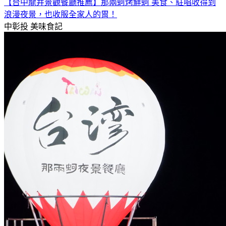
【台中龍井景觀餐廳推薦】那兩蚵烤鮮蚵 美食、駐唱收得到
浪漫夜景，也收服全家人的胃！
中彰投
美味食記