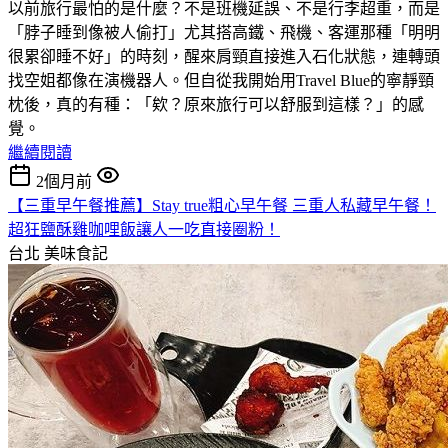
以前旅行最怕的是什麼？不是班機延誤、不是行李超重，而是
「脖子睡到像被人偷打」尤其搭高鐵、飛機、客運那種「明明
很累卻睡不好」的時刻，醒來肩頸直接進入石化狀態，連轉頭
找空姐都像在演機器人。但自從我開始用Travel Blue的寧靜頸
枕後，真的有種：「欸？原來旅行可以舒服到這樣？」的感
覺。
繼續閱讀
2個月前
【三重早午餐推薦】Stay true粗心早午餐 三重人私藏早午餐！
超狂鹽酥雞咖哩飯讓人一吃直接圈粉！
台北
美味食記