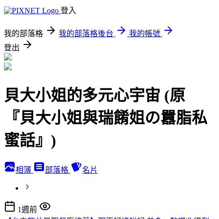
登入
我的部落格
我的部落格後台
我的帳號
登出
貝大小姐的多元心宇宙 (原
『貝大小姐與瑞餚姐の囂脂私
蜜話』)
相簿
部落格
名片
1週前