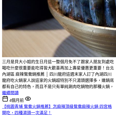
三月是貝大小姐的生日月這一整個月免不了跟家人朋友到處吃
喝吃什麼很重要能吃得皆大歡喜再加上壽星優惠更重要！台北
內湖區 麻辣鴛鴦鍋推薦 │ 四川龍府這週末家人訂了內湖四川
龍府吃火鍋家人說這家的火鍋超特別不只湯頭選擇多，連鍋底
都有自己的特色，而且不是只有單純涮肉吃鍋物的那種火鍋，
繼續閱讀
4個月前
【桃園青埔 鴛鴦火鍋推薦】怎麻辣頂級鴛鴦麻辣火鍋 四宮格
開吃，四種湯頭一次滿足！