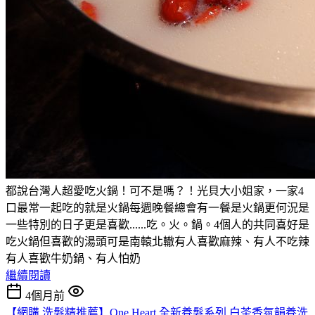
都說台灣人超愛吃火鍋！可不是嗎？！光貝大小姐家，一家4
口最常一起吃的就是火鍋每週晚餐總會有一餐是火鍋更何況是
一些特別的日子更是喜歡......吃。火。鍋。4個人的共同喜好是
吃火鍋但喜歡的湯頭可是南轅北轍有人喜歡麻辣、有人不吃辣
有人喜歡牛奶鍋、有人怕奶
繼續閱讀
4個月前
【網購 洗髮精推薦】One Heart 全新養髮系列 白茶香氛韻養洗