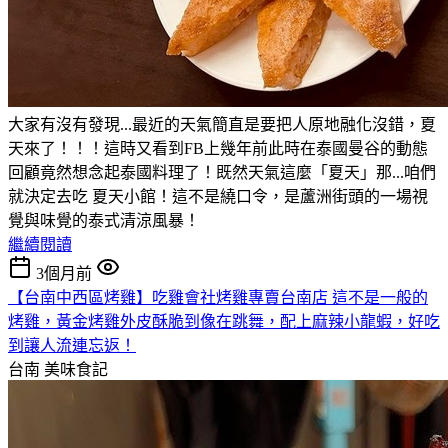
大家有沒有發現...最近的天氣簡直是要把人原地融化沒錯，夏
天來了！！！這時又看到FB上幾年前此時在泰國曼谷的動態
回顧竟然想念起泰國料理了！既然天氣這麼「夏天」那...咱們
就決定去吃 夏天小館！這不是繞口令，是蘆洲街頭的一場視
覺與味覺的泰式清涼風暴！
繼續閱讀
3個月前
【台南中西區烤雞】吃雞會社烤雞專賣台南店 這不是一般的
烤雞，黃金烤雞外皮酥脆到像在跳舞，配上麻辣小龍蝦，好吃
到讓人流連忘返！
台南
美味食記