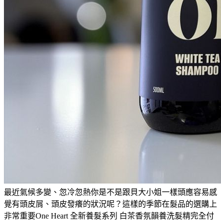
最近氣候多變、忽冷忽熱你是不是跟貝大小姐一樣頭應容易感
覺有頭皮屑、頭皮發癢的狀況呢？這樣的季節在髮品的選購上
非常重要One Heart 全新養髮系列 白茶香氛韻養洗髮精完全付