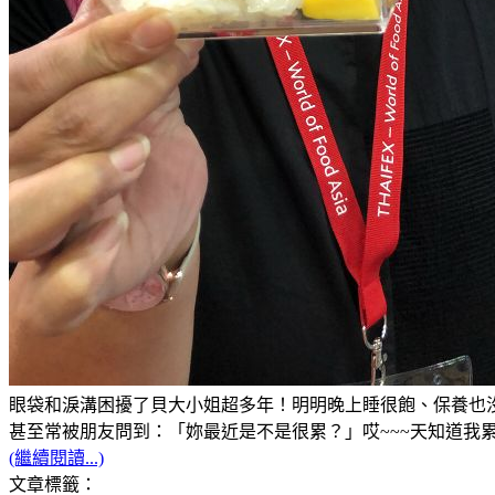
眼袋和淚溝困擾了貝大小姐超多年！明明晚上睡很飽、保養也沒
甚至常被朋友問到：「妳最近是不是很累？」哎~~~天知道我累的
(繼續閱讀...)
文章標籤：