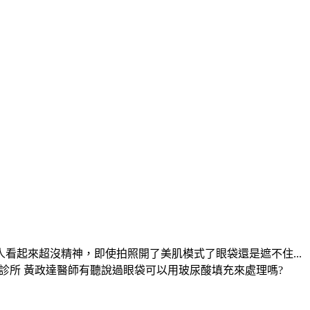
起來超沒精神，即使拍照開了美肌模式了眼袋還是遮不住...
彥靚診所 黃政達醫師有聽說過眼袋可以用玻尿酸填充來處理嗎?