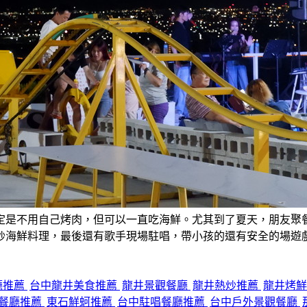
定是不用自己烤肉，但可以一直吃海鮮。尤其到了夏天，朋友聚
炒海鮮料理，最後還有歌手現場駐唱，帶小孩的還有安全的場遊
廳推薦
台中龍井美食推薦
龍井景觀餐廳
龍井熱炒推薦
龍井烤
餐廳推薦
東石鮮蚵推薦
台中駐唱餐廳推薦
台中戶外景觀餐廳