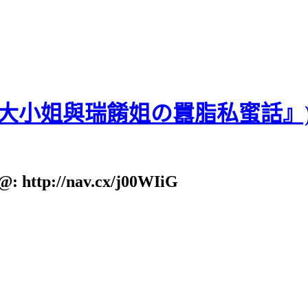
貝大小姐與瑞餚姐の囂脂私蜜話』
: http://nav.cx/j00WIiG