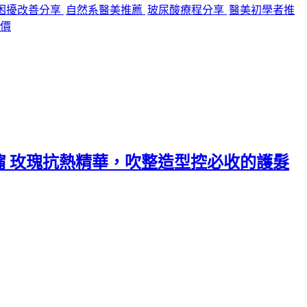
困擾改善分享
自然系醫美推薦
玻尿酸療程分享
醫美初學者推
價
攸沐橣 玫瑰抗熱精華，吹整造型控必收的護髮