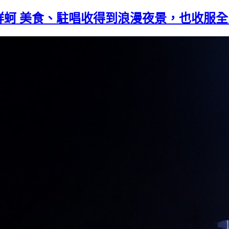
鮮蚵 美食、駐唱收得到浪漫夜景，也收服