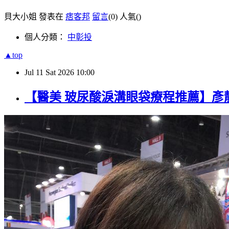
貝大小姐 發表在
痞客邦
留言
(0)
人氣(
)
個人分類：
中彰投
▲top
Jul
11
Sat
2026
10:00
【醫美 玻尿酸淚溝眼袋療程推薦】彥