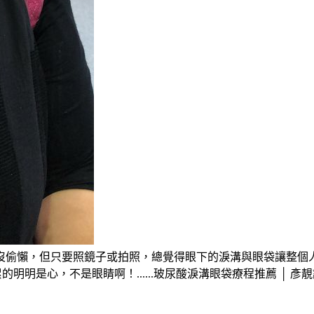
偷懶，但只要照鏡子或拍照，總覺得眼下的淚溝與眼袋讓整個人看
明明是心，不是眼睛啊！......玻尿酸淚溝眼袋療程推薦 │ 