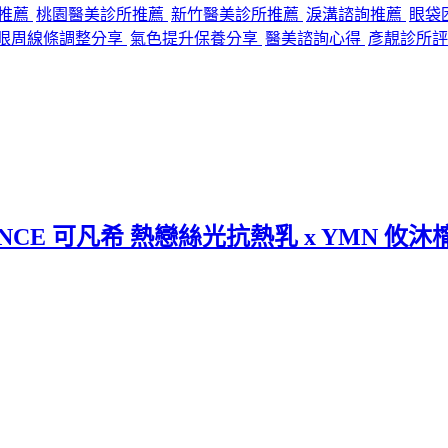
程推薦
桃園醫美診所推薦
新竹醫美診所推薦
淚溝諮詢推薦
眼袋
眼周線條調整分享
氣色提升保養分享
醫美諮詢心得
彥靚診所評
CE 可凡希 熱戀絲光抗熱乳 x YMN 