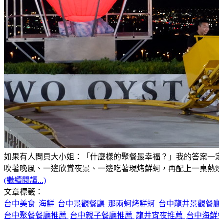
如果有人問貝大小姐：「什麼樣的聚餐最幸福？」我的答案一
吹著晚風、一邊欣賞夜景、一邊吃著現烤鮮蚵，再配上一桌熱
(繼續閱讀...)
文章標籤：
台中美食
海鮮
台中景觀餐廳
那兩蚵烤鮮蚵
台中龍井景觀餐
台中聚餐餐廳推薦
台中親子餐廳推薦
龍井宵夜推薦
台中海鮮