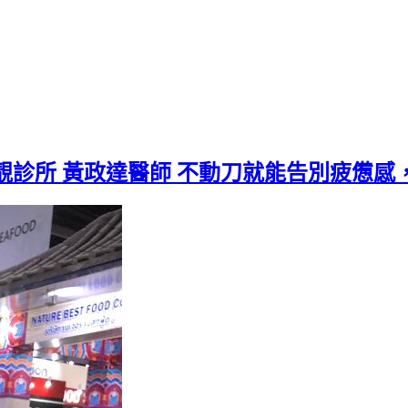
靚診所 黃政達醫師 不動刀就能告別疲憊感