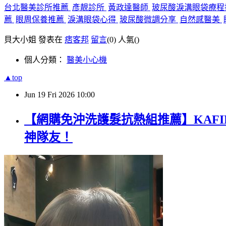
台北醫美診所推薦
彥靚診所
黃政達醫師
玻尿酸淚溝眼袋療
薦
眼周保養推薦
淚溝眼袋心得
玻尿酸微調分享
自然感醫美
貝大小姐 發表在
痞客邦
留言
(0)
人氣(
)
個人分類：
醫美小心機
▲top
Jun
19
Fri
2026
10:00
【網購免沖洗護髮抗熱組推薦】KAFIN
神隊友！