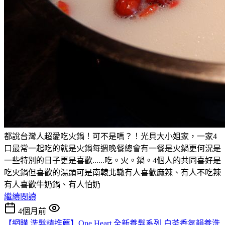
都說台灣人超愛吃火鍋！可不是嗎？！光貝大小姐家，一家4
口最常一起吃的就是火鍋每週晚餐總會有一餐是火鍋更何況是
一些特別的日子更是喜歡......吃。火。鍋。4個人的共同喜好是
吃火鍋但喜歡的湯頭可是南轅北轍有人喜歡麻辣、有人不吃辣
有人喜歡牛奶鍋、有人怕奶
繼續閱讀
4個月前
【網購 洗髮精推薦】One Heart 全新養髮系列 白茶香氛韻養洗