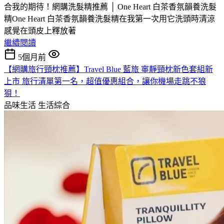
合我的期待！網購洗髮精推薦 │ One Heart 白茶香氛韻養洗髮
精One Heart 白茶香氛韻養洗髮精在我第一次用它洗頭時清涼
感覺在頭皮上釋放著
繼續閱讀
5個月前
【網購旅行頸枕推薦】Travel Blue 藍旅 寧靜頸枕新色套組新
上市 旅行清單第一名，超值優惠組合，讓你機場走跳不狼
狽！
品味生活
生活綜合