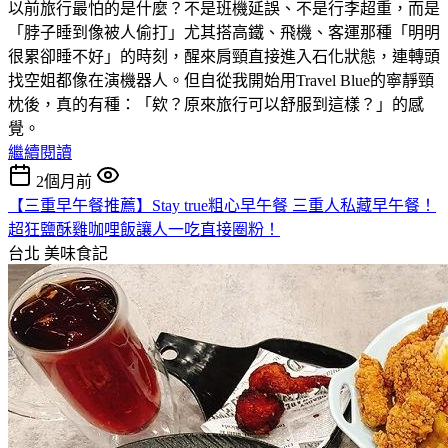
以前旅行最怕的是什麼？不是班機延誤、不是行李超重，而是
「脖子睡到像被人偷打」尤其搭高鐵、飛機、客運那種「明明
很累卻睡不好」的時刻，醒來肩頸直接進入石化狀態，連轉頭
找空姐都像在演機器人。但自從我開始用Travel Blue的寧靜頸
枕後，真的有種：「欸？原來旅行可以舒服到這樣？」的感
覺。
繼續閱讀
2個月前
【三重早午餐推薦】Stay true粗心早午餐 三重人私藏早午餐！
超狂鹽酥雞咖哩飯讓人一吃直接圈粉！
台北
美味食記