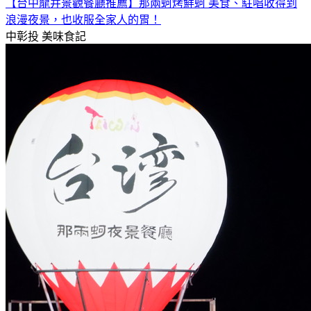
【台中龍井景觀餐廳推薦】那兩蚵烤鮮蚵 美食、駐唱收得到
浪漫夜景，也收服全家人的胃！
中彰投
美味食記