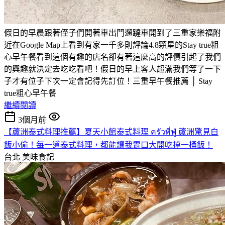
假日的早晨跟著侄子們開著車出門遛躂車開到了三重家樂福附
近在Google Map上看到有家一千多則評論4.8顆星的Stay true粗
心早午餐看到這個有趣的店名卻有著這麼高的評價引起了我們
的興趣就決定去吃吃看吧！假日的早上客人超滿我們等了一下
子才有位子下次一定會記得先訂位！三重早午餐推薦 │ Stay
true粗心早午餐
繼續閱讀
3個月前
【蘆洲泰式料理推薦】夏天小館泰式料理 ครัวพี่ฟู่ 蘆洲驚見白
飯小偷！每一道泰式料理，都能讓我胃口大開吃掉一桶飯！
台北
美味食記