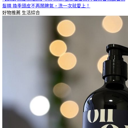
髮精 換季頭皮不再鬧脾氣，洗一次就愛上！
好物推薦
生活綜合