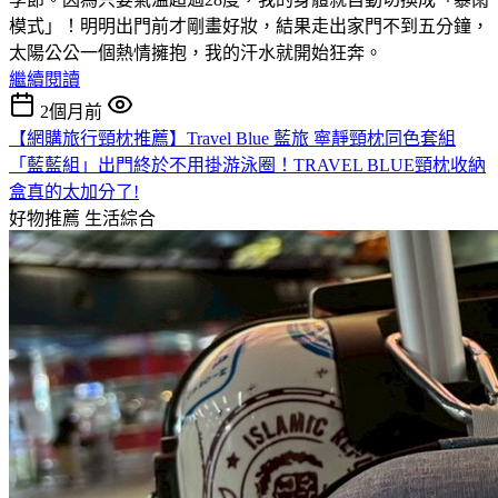
模式」！明明出門前才剛畫好妝，結果走出家門不到五分鐘，
太陽公公一個熱情擁抱，我的汗水就開始狂奔。
繼續閱讀
2個月前
【網購旅行頸枕推薦】Travel Blue 藍旅 寧靜頸枕同色套組
「藍藍組」出門終於不用掛游泳圈！TRAVEL BLUE頸枕收納
盒真的太加分了!
好物推薦
生活綜合