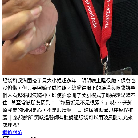
眼袋和淚溝困擾了貝大小姐超多年！明明晚上睡很飽、保養也
沒偷懶，但只要照鏡子或拍照，總覺得眼下的淚溝與眼袋讓整
個人看起來超沒精神，即使拍照開了美肌模式了眼袋還是遮不
住...甚至常被朋友問到：「妳最近是不是很累？」哎~~~天知
道我累的明明是心，不是眼睛啊！......玻尿酸淚溝眼袋療程推
薦 │ 彥靚診所 黃政達醫師有聽說過眼袋可以用玻尿酸填充來
處理嗎?
繼續閱讀