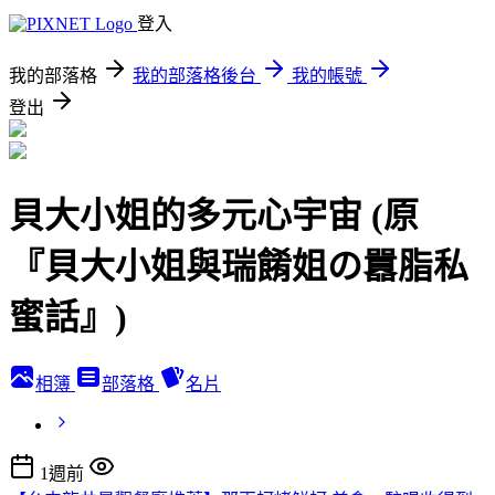
登入
我的部落格
我的部落格後台
我的帳號
登出
貝大小姐的多元心宇宙 (原
『貝大小姐與瑞餚姐の囂脂私
蜜話』)
相簿
部落格
名片
1週前