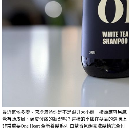
最近氣候多變、忽冷忽熱你是不是跟貝大小姐一樣頭應容易感
覺有頭皮屑、頭皮發癢的狀況呢？這樣的季節在髮品的選購上
非常重要One Heart 全新養髮系列 白茶香氛韻養洗髮精完全付