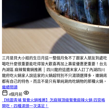
三月是貝大小姐的生日月這一整個月免不了跟家人朋友到處吃
喝吃什麼很重要能吃得皆大歡喜再加上壽星優惠更重要！台北
內湖區 麻辣鴛鴦鍋推薦 │ 四川龍府這週末家人訂了內湖四川
龍府吃火鍋家人說這家的火鍋超特別不只湯頭選擇多，連鍋底
都有自己的特色，而且不是只有單純涮肉吃鍋物的那種火鍋，
繼續閱讀
4個月前
【桃園青埔 鴛鴦火鍋推薦】怎麻辣頂級鴛鴦麻辣火鍋 四宮格
開吃，四種湯頭一次滿足！