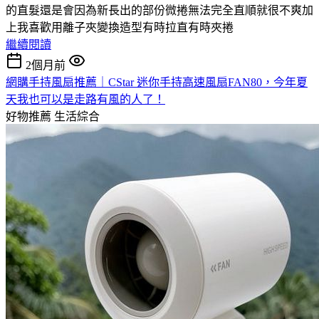
的直髮還是會因為新長出的部份微捲無法完全直順就很不爽加
上我喜歡用離子夾變換造型有時拉直有時夾捲
繼續閱讀
2個月前
網購手持風扇推薦｜CStar 迷你手持高速風扇FAN80，今年夏
天我也可以是走路有風的人了！
好物推薦
生活綜合