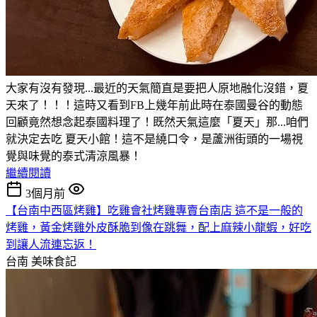
大家有沒有發現...最近的天氣簡直是要把人原地融化沒錯，夏
天來了！！！這時又看到FB上幾年前此時在泰國曼谷的動態
回顧竟然想念起泰國料理了！既然天氣這麼「夏天」那...咱們
就決定去吃 夏天小館！這不是繞口令，是蘆洲街頭的一場視
覺與味覺的泰式清涼風暴！
繼續閱讀
3個月前
【台南中西區烤雞】吃雞會社烤雞專賣台南店 這不是一般的
烤雞，黃金烤雞外皮酥脆到像在跳舞，配上麻辣小龍蝦，好吃
到讓人流連忘返！
台南
美味食記