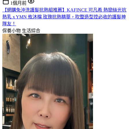
1個月前
【網購免沖洗護髮抗熱組推薦】KAFINCE 可凡希 熱戀絲光抗
熱乳 x YMN 攸沐橣 玫瑰抗熱精華，吹整造型控必收的護髮神
隊友！
保養小物
生活綜合