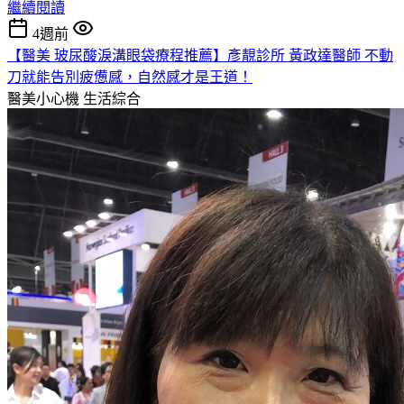
繼續閱讀
4週前
【醫美 玻尿酸淚溝眼袋療程推薦】彥靚診所 黃政達醫師 不動
刀就能告別疲憊感，自然感才是王道！
醫美小心機
生活綜合