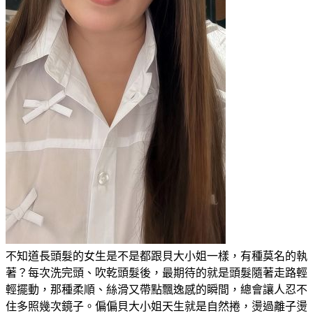
不知道長頭髮的女生是不是都跟貝大小姐一樣，有種莫名的執
著？每次洗完頭、吹乾頭髮後，最期待的就是頭髮隨著走路輕
輕擺動，那種柔順、絲滑又帶點飄逸感的瞬間，總會讓人忍不
住多照幾次鏡子。偏偏貝大小姐天生就是自然捲，燙過離子燙