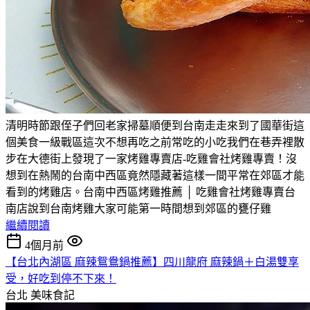
清明時節跟侄子們回老家掃墓順便到台南走走來到了國華街這
個美食一級戰區這次不想再吃之前常吃的小吃我們在巷弄裡散
步在大德街上發現了一家烤雞專賣店-吃雞會社烤雞專賣！沒
想到在熱鬧的台南中西區竟然隱藏著這樣一間平常在郊區才能
看到的烤雞店。台南中西區烤雞推薦 │ 吃雞會社烤雞專賣台
南店說到台南烤雞大家可能第一時間想到郊區的甕仔雞
繼續閱讀
4個月前
【台北內湖區 麻辣鴛鴦鍋推薦】四川龍府 麻辣鍋＋白湯雙享
受，好吃到停不下來！
台北
美味食記