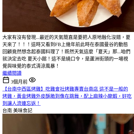
大家有沒有發現...最近的天氣簡直是要把人原地融化沒錯，夏
天來了！！！這時又看到FB上幾年前此時在泰國曼谷的動態
回顧竟然想念起泰國料理了！既然天氣這麼「夏天」那...咱們
就決定去吃 夏天小館！這不是繞口令，是蘆洲街頭的一場視
覺與味覺的泰式清涼風暴！
繼續閱讀
3個月前
【台南中西區烤雞】吃雞會社烤雞專賣台南店 這不是一般的
烤雞，黃金烤雞外皮酥脆到像在跳舞，配上麻辣小龍蝦，好吃
到讓人流連忘返！
台南
美味食記