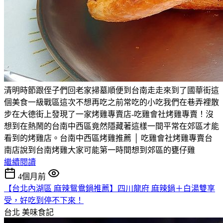
清明時節跟侄子們回老家掃墓順便到台南走走來到了國華街這
個美食一級戰區這次不想再吃之前常吃的小吃我們在巷弄裡散
步在大德街上發現了一家烤雞專賣店-吃雞會社烤雞專賣！沒
想到在熱鬧的台南中西區竟然隱藏著這樣一間平常在郊區才能
看到的烤雞店。台南中西區烤雞推薦 │ 吃雞會社烤雞專賣台
南店說到台南烤雞大家可能第一時間想到郊區的甕仔雞
繼續閱讀
4個月前
【台北內湖區 麻辣鴛鴦鍋推薦】四川龍府 麻辣鍋＋白湯雙享
受，好吃到停不下來！
台北
美味食記