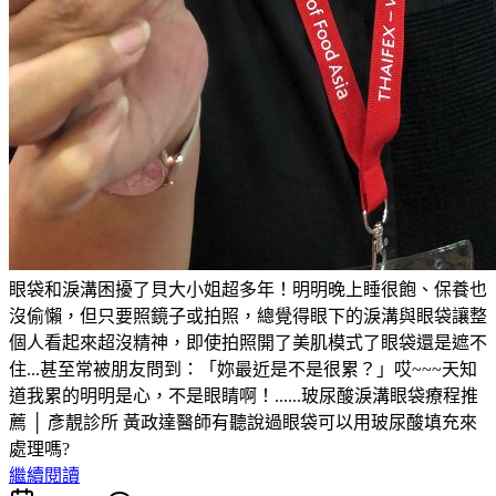
眼袋和淚溝困擾了貝大小姐超多年！明明晚上睡很飽、保養也
沒偷懶，但只要照鏡子或拍照，總覺得眼下的淚溝與眼袋讓整
個人看起來超沒精神，即使拍照開了美肌模式了眼袋還是遮不
住...甚至常被朋友問到：「妳最近是不是很累？」哎~~~天知
道我累的明明是心，不是眼睛啊！......玻尿酸淚溝眼袋療程推
薦 │ 彥靚診所 黃政達醫師有聽說過眼袋可以用玻尿酸填充來
處理嗎?
繼續閱讀