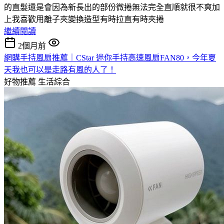
的直髮還是會因為新長出的部份微捲無法完全直順就很不爽加
上我喜歡用離子夾變換造型有時拉直有時夾捲
繼續閱讀
2個月前
網購手持風扇推薦｜CStar 迷你手持高速風扇FAN80，今年夏
天我也可以是走路有風的人了！
好物推薦
生活綜合