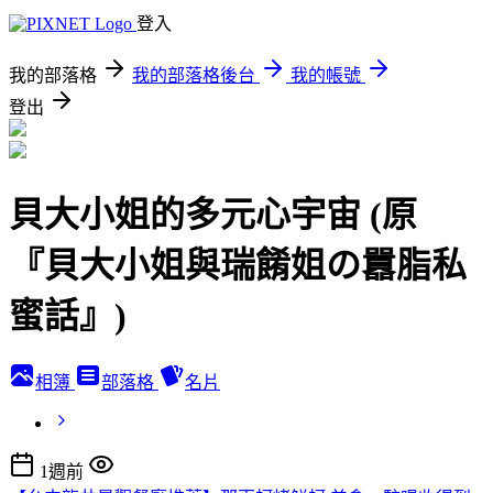
登入
我的部落格
我的部落格後台
我的帳號
登出
貝大小姐的多元心宇宙 (原
『貝大小姐與瑞餚姐の囂脂私
蜜話』)
相簿
部落格
名片
1週前