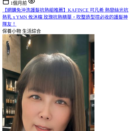
1個月前
【網購免沖洗護髮抗熱組推薦】KAFINCE 可凡希 熱戀絲光抗
熱乳 x YMN 攸沐橣 玫瑰抗熱精華，吹整造型控必收的護髮神
隊友！
保養小物
生活綜合