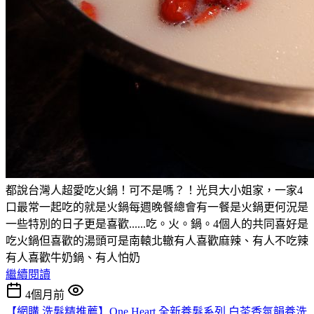
都說台灣人超愛吃火鍋！可不是嗎？！光貝大小姐家，一家4
口最常一起吃的就是火鍋每週晚餐總會有一餐是火鍋更何況是
一些特別的日子更是喜歡......吃。火。鍋。4個人的共同喜好是
吃火鍋但喜歡的湯頭可是南轅北轍有人喜歡麻辣、有人不吃辣
有人喜歡牛奶鍋、有人怕奶
繼續閱讀
4個月前
【網購 洗髮精推薦】One Heart 全新養髮系列 白茶香氛韻養洗