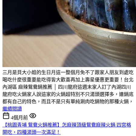
三月是貝大小姐的生日月這一整個月免不了跟家人朋友到處吃
喝吃什麼很重要能吃得皆大歡喜再加上壽星優惠更重要！台北
內湖區 麻辣鴛鴦鍋推薦 │ 四川龍府這週末家人訂了內湖四川
龍府吃火鍋家人說這家的火鍋超特別不只湯頭選擇多，連鍋底
都有自己的特色，而且不是只有單純涮肉吃鍋物的那種火鍋，
繼續閱讀
4個月前
【桃園青埔 鴛鴦火鍋推薦】怎麻辣頂級鴛鴦麻辣火鍋 四宮格
開吃，四種湯頭一次滿足！