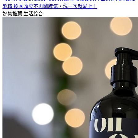
髮精 換季頭皮不再鬧脾氣，洗一次就愛上！
好物推薦
生活綜合