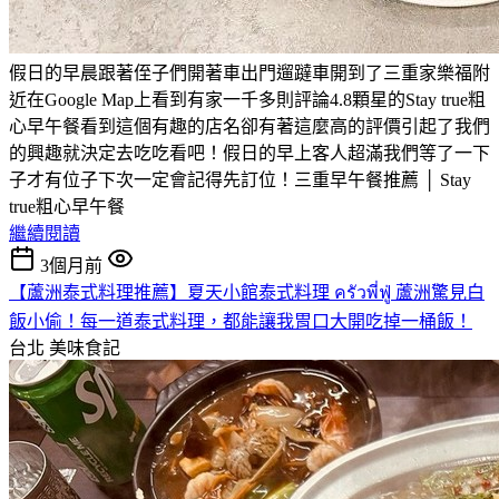
假日的早晨跟著侄子們開著車出門遛躂車開到了三重家樂福附
近在Google Map上看到有家一千多則評論4.8顆星的Stay true粗
心早午餐看到這個有趣的店名卻有著這麼高的評價引起了我們
的興趣就決定去吃吃看吧！假日的早上客人超滿我們等了一下
子才有位子下次一定會記得先訂位！三重早午餐推薦 │ Stay
true粗心早午餐
繼續閱讀
3個月前
【蘆洲泰式料理推薦】夏天小館泰式料理 ครัวพี่ฟู่ 蘆洲驚見白
飯小偷！每一道泰式料理，都能讓我胃口大開吃掉一桶飯！
台北
美味食記