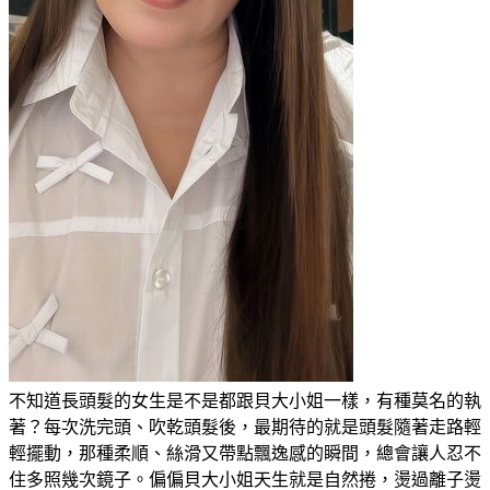
不知道長頭髮的女生是不是都跟貝大小姐一樣，有種莫名的執
著？每次洗完頭、吹乾頭髮後，最期待的就是頭髮隨著走路輕
輕擺動，那種柔順、絲滑又帶點飄逸感的瞬間，總會讓人忍不
住多照幾次鏡子。偏偏貝大小姐天生就是自然捲，燙過離子燙