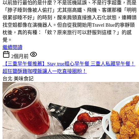
以前旅行最怕的是什麼？不是班機延誤、不是行李超重，而是
「脖子睡到像被人偷打」尤其搭高鐵、飛機、客運那種「明明
很累卻睡不好」的時刻，醒來肩頸直接進入石化狀態，連轉頭
找空姐都像在演機器人。但自從我開始用Travel Blue的寧靜頸
枕後，真的有種：「欸？原來旅行可以舒服到這樣？」的感
覺。
繼續閱讀
2個月前
【三重早午餐推薦】Stay true粗心早午餐 三重人私藏早午餐！
超狂鹽酥雞咖哩飯讓人一吃直接圈粉！
台北
美味食記