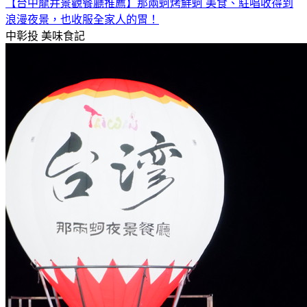
【台中龍井景觀餐廳推薦】那兩蚵烤鮮蚵 美食、駐唱收得到
浪漫夜景，也收服全家人的胃！
中彰投
美味食記