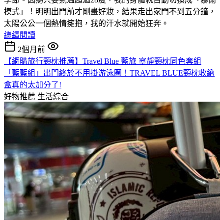
模式」！明明出門前才剛畫好妝，結果走出家門不到五分鐘，
太陽公公一個熱情擁抱，我的汗水就開始狂奔。
繼續閱讀
2個月前
【網購旅行頸枕推薦】Travel Blue 藍旅 寧靜頸枕同色套組
「藍藍組」出門終於不用掛游泳圈！TRAVEL BLUE頸枕收納
盒真的太加分了!
好物推薦
生活綜合