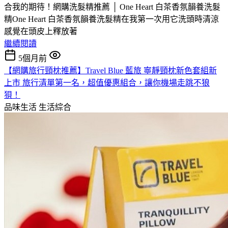
合我的期待！網購洗髮精推薦 │ One Heart 白茶香氛韻養洗髮
精One Heart 白茶香氛韻養洗髮精在我第一次用它洗頭時清涼
感覺在頭皮上釋放著
繼續閱讀
5個月前
【網購旅行頸枕推薦】Travel Blue 藍旅 寧靜頸枕新色套組新
上市 旅行清單第一名，超值優惠組合，讓你機場走跳不狼
狽！
品味生活
生活綜合