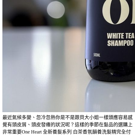
最近氣候多變、忽冷忽熱你是不是跟貝大小姐一樣頭應容易感
覺有頭皮屑、頭皮發癢的狀況呢？這樣的季節在髮品的選購上
非常重要One Heart 全新養髮系列 白茶香氛韻養洗髮精完全付