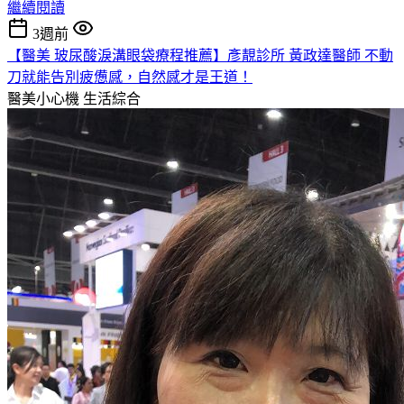
繼續閱讀
3週前
【醫美 玻尿酸淚溝眼袋療程推薦】彥靚診所 黃政達醫師 不動
刀就能告別疲憊感，自然感才是王道！
醫美小心機
生活綜合