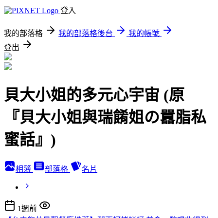
登入
我的部落格
我的部落格後台
我的帳號
登出
貝大小姐的多元心宇宙 (原
『貝大小姐與瑞餚姐の囂脂私
蜜話』)
相簿
部落格
名片
1週前