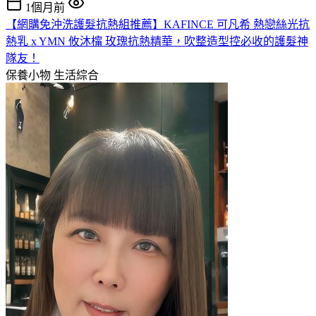
1個月前
【網購免沖洗護髮抗熱組推薦】KAFINCE 可凡希 熱戀絲光抗
熱乳 x YMN 攸沐橣 玫瑰抗熱精華，吹整造型控必收的護髮神
隊友！
保養小物
生活綜合