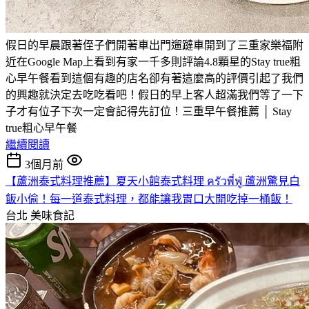
假日的早晨跟著侄子們開著車出門遛躂車開到了三重家樂福附
近在Google Map上看到有家一千多則評論4.8顆星的Stay true粗
心早午餐看到這個有趣的店名卻有著這麼高的評價引起了我們
的興趣就決定去吃吃看吧！假日的早上客人超滿我們等了一下
子才有位子下次一定會記得先訂位！三重早午餐推薦 │ Stay
true粗心早午餐
繼續閱讀
3個月前
【蘆洲泰式料理推薦】夏天小館泰式料理 ครัวพี่ฟู่ 蘆洲驚見白
飯小偷！每一道泰式料理，都能讓我胃口大開吃掉一桶飯！
台北
美味食記