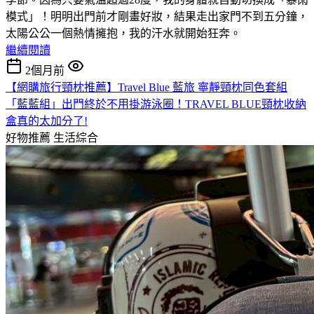
模式」！明明出門前才剛畫好妝，結果走出家門不到五分鐘，
太陽公公一個熱情擁抱，我的汗水就開始狂奔。
繼續閱讀
2個月前
【網購旅行頸枕推薦】Travel Blue 藍旅 寧靜頸枕同色套組
「藍藍組」出門終於不用掛游泳圈！TRAVEL BLUE頸枕收納
盒真的太加分了!
好物推薦
生活綜合