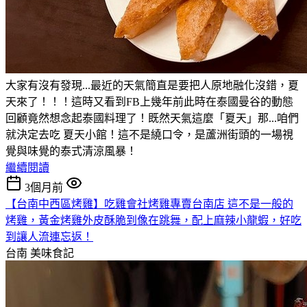
大家有沒有發現...最近的天氣簡直是要把人原地融化沒錯，夏
天來了！！！這時又看到FB上幾年前此時在泰國曼谷的動態
回顧竟然想念起泰國料理了！既然天氣這麼「夏天」那...咱們
就決定去吃 夏天小館！這不是繞口令，是蘆洲街頭的一場視
覺與味覺的泰式清涼風暴！
繼續閱讀
3個月前
【台南中西區烤雞】吃雞會社烤雞專賣台南店 這不是一般的
烤雞，黃金烤雞外皮酥脆到像在跳舞，配上麻辣小龍蝦，好吃
到讓人流連忘返！
台南
美味食記