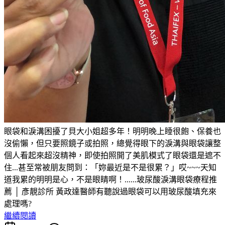
眼袋和淚溝困擾了貝大小姐超多年！明明晚上睡很飽、保養也
沒偷懶，但只要照鏡子或拍照，總覺得眼下的淚溝與眼袋讓整
個人看起來超沒精神，即使拍照開了美肌模式了眼袋還是遮不
住...甚至常被朋友問到：「妳最近是不是很累？」哎~~~天知
道我累的明明是心，不是眼睛啊！......玻尿酸淚溝眼袋療程推
薦 │ 彥靚診所 黃政達醫師有聽說過眼袋可以用玻尿酸填充來
處理嗎?
繼續閱讀