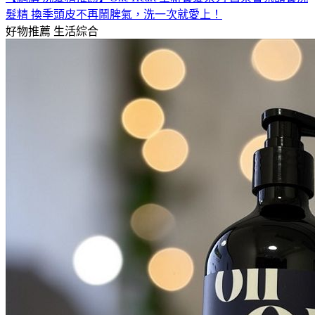
髮精 換季頭皮不再鬧脾氣，洗一次就愛上！
好物推薦
生活綜合