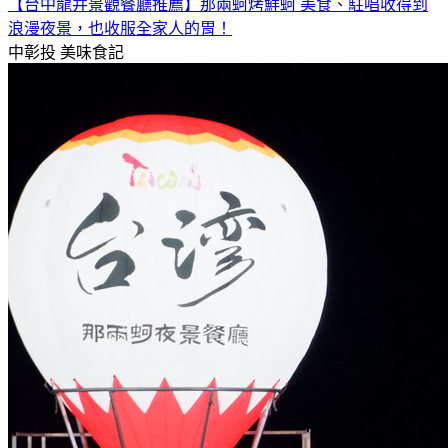
【台中龍井景觀餐廳推薦】那兩蚵烤鮮蚵 美食、駐唱收得到
浪漫夜景，也收服全家人的胃！
中彰投
美味食記