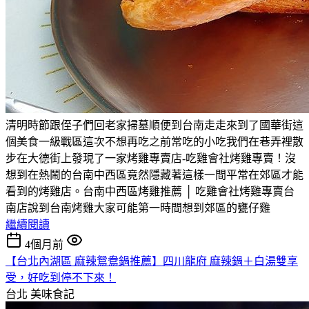
清明時節跟侄子們回老家掃墓順便到台南走走來到了國華街這
個美食一級戰區這次不想再吃之前常吃的小吃我們在巷弄裡散
步在大德街上發現了一家烤雞專賣店-吃雞會社烤雞專賣！沒
想到在熱鬧的台南中西區竟然隱藏著這樣一間平常在郊區才能
看到的烤雞店。台南中西區烤雞推薦 │ 吃雞會社烤雞專賣台
南店說到台南烤雞大家可能第一時間想到郊區的甕仔雞
繼續閱讀
4個月前
【台北內湖區 麻辣鴛鴦鍋推薦】四川龍府 麻辣鍋＋白湯雙享
受，好吃到停不下來！
台北
美味食記