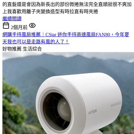
的直髮還是會因為新長出的部份微捲無法完全直順就很不爽加
上我喜歡用離子夾變換造型有時拉直有時夾捲
繼續閱讀
2個月前
網購手持風扇推薦｜CStar 迷你手持高速風扇FAN80，今年夏
天我也可以是走路有風的人了！
好物推薦
生活綜合