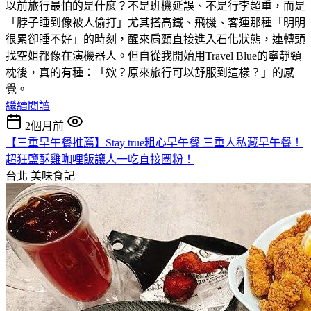
以前旅行最怕的是什麼？不是班機延誤、不是行李超重，而是
「脖子睡到像被人偷打」尤其搭高鐵、飛機、客運那種「明明
很累卻睡不好」的時刻，醒來肩頸直接進入石化狀態，連轉頭
找空姐都像在演機器人。但自從我開始用Travel Blue的寧靜頸
枕後，真的有種：「欸？原來旅行可以舒服到這樣？」的感
覺。
繼續閱讀
2個月前
【三重早午餐推薦】Stay true粗心早午餐 三重人私藏早午餐！
超狂鹽酥雞咖哩飯讓人一吃直接圈粉！
台北
美味食記