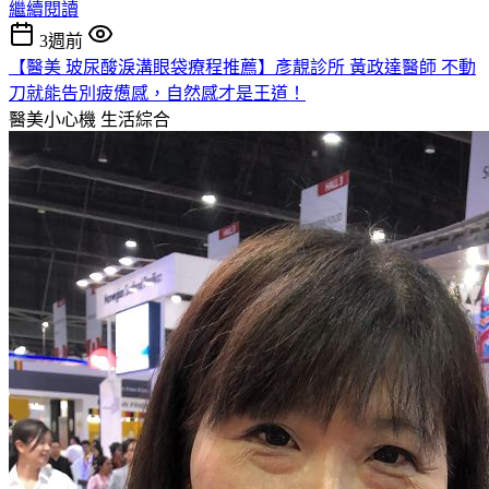
繼續閱讀
3週前
【醫美 玻尿酸淚溝眼袋療程推薦】彥靚診所 黃政達醫師 不動
刀就能告別疲憊感，自然感才是王道！
醫美小心機
生活綜合