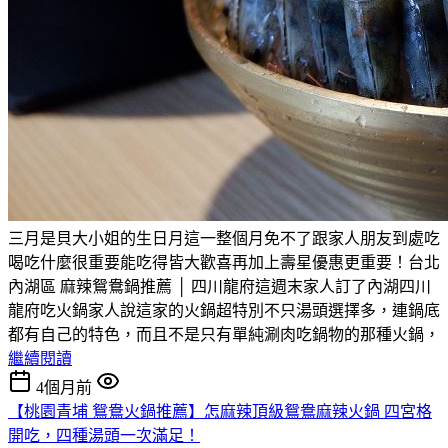
三月是貝大小姐的生日月這一整個月免不了跟家人朋友到處吃
喝吃什麼很重要能吃得皆大歡喜再加上壽星優惠更重要！台北
內湖區 麻辣鴛鴦鍋推薦 │ 四川龍府這週末家人訂了內湖四川
龍府吃火鍋家人說這家的火鍋超特別不只湯頭選擇多，連鍋底
都有自己的特色，而且不是只有單純涮肉吃鍋物的那種火鍋，
繼續閱讀
4個月前
【桃園青埔 鴛鴦火鍋推薦】怎麻辣頂級鴛鴦麻辣火鍋 四宮格
開吃，四種湯頭一次滿足！