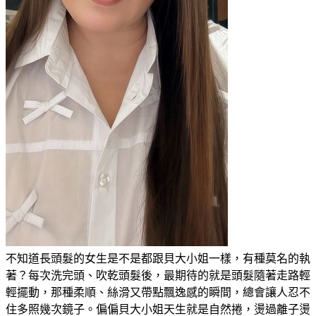
不知道長頭髮的女生是不是都跟貝大小姐一樣，有種莫名的執
著？每次洗完頭、吹乾頭髮後，最期待的就是頭髮隨著走路輕
輕擺動，那種柔順、絲滑又帶點飄逸感的瞬間，總會讓人忍不
住多照幾次鏡子。偏偏貝大小姐天生就是自然捲，燙過離子燙