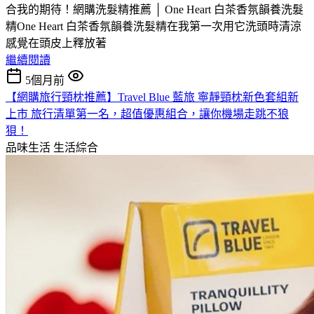
合我的期待！網購洗髮精推薦 │ One Heart 白茶香氛韻養洗髮
精One Heart 白茶香氛韻養洗髮精在我第一次用它洗頭時清涼
感覺在頭皮上釋放著
繼續閱讀
5個月前
【網購旅行頸枕推薦】Travel Blue 藍旅 寧靜頸枕新色套組新
上市 旅行清單第一名，超值優惠組合，讓你機場走跳不狼
狽！
品味生活
生活綜合