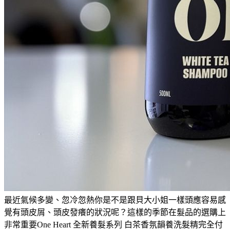
最近氣候多變、忽冷忽熱你是不是跟貝大小姐一樣頭應容易感
覺有頭皮屑、頭皮發癢的狀況呢？這樣的季節在髮品的選購上
非常重要One Heart 全新養髮系列 白茶香氛韻養洗髮精完全付