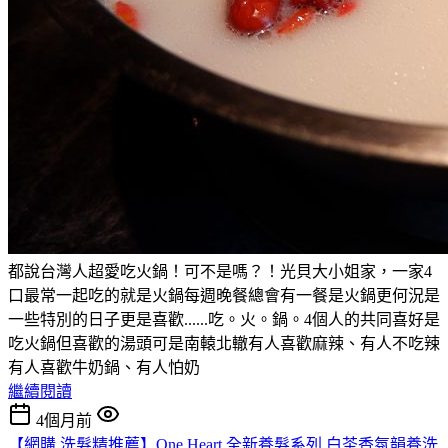
都說台灣人超愛吃火鍋！可不是嗎？！光貝大小姐家，一家4
口最常一起吃的就是火鍋每週晚餐總會有一餐是火鍋更何況是
一些特別的日子更是喜歡......吃。火。鍋。4個人的共同喜好是
吃火鍋但喜歡的湯頭可是南轅北轍有人喜歡麻辣、有人不吃辣
有人喜歡牛奶鍋、有人怕奶
繼續閱讀
4個月前
【網購 洗髮精推薦】One Heart 全新養髮系列 白茶香氛韻養洗