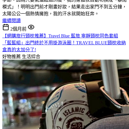
模式」！明明出門前才剛畫好妝，結果走出家門不到五分鐘，
太陽公公一個熱情擁抱，我的汗水就開始狂奔。
繼續閱讀
2個月前
【網購旅行頸枕推薦】Travel Blue 藍旅 寧靜頸枕同色套組
「藍藍組」出門終於不用掛游泳圈！TRAVEL BLUE頸枕收納
盒真的太加分了!
好物推薦
生活綜合