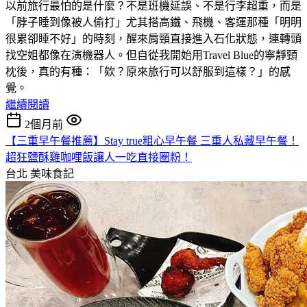
以前旅行最怕的是什麼？不是班機延誤、不是行李超重，而是
「脖子睡到像被人偷打」尤其搭高鐵、飛機、客運那種「明明
很累卻睡不好」的時刻，醒來肩頸直接進入石化狀態，連轉頭
找空姐都像在演機器人。但自從我開始用Travel Blue的寧靜頸
枕後，真的有種：「欸？原來旅行可以舒服到這樣？」的感
覺。
繼續閱讀
2個月前
【三重早午餐推薦】Stay true粗心早午餐 三重人私藏早午餐！
超狂鹽酥雞咖哩飯讓人一吃直接圈粉！
台北
美味食記