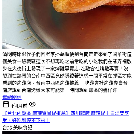
清明時節跟侄子們回老家掃墓順便到台南走走來到了國華街這
個美食一級戰區這次不想再吃之前常吃的小吃我們在巷弄裡散
步在大德街上發現了一家烤雞專賣店-吃雞會社烤雞專賣！沒
想到在熱鬧的台南中西區竟然隱藏著這樣一間平常在郊區才能
看到的烤雞店。台南中西區烤雞推薦 │ 吃雞會社烤雞專賣台
南店說到台南烤雞大家可能第一時間想到郊區的甕仔雞
繼續閱讀
4個月前
【台北內湖區 麻辣鴛鴦鍋推薦】四川龍府 麻辣鍋＋白湯雙享
受，好吃到停不下來！
台北
美味食記