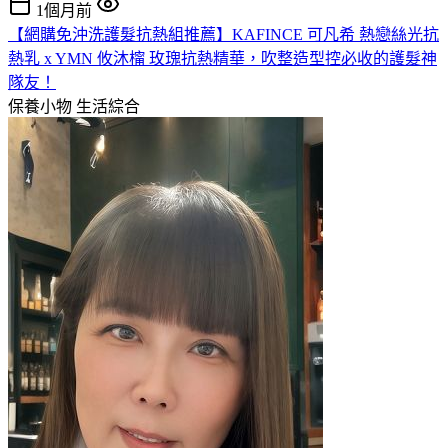
1個月前
【網購免沖洗護髮抗熱組推薦】KAFINCE 可凡希 熱戀絲光抗
熱乳 x YMN 攸沐橣 玫瑰抗熱精華，吹整造型控必收的護髮神
隊友！
保養小物
生活綜合