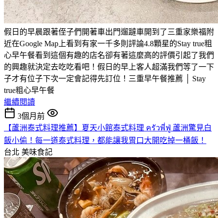
假日的早晨跟著侄子們開著車出門遛躂車開到了三重家樂福附
近在Google Map上看到有家一千多則評論4.8顆星的Stay true粗
心早午餐看到這個有趣的店名卻有著這麼高的評價引起了我們
的興趣就決定去吃吃看吧！假日的早上客人超滿我們等了一下
子才有位子下次一定會記得先訂位！三重早午餐推薦 │ Stay
true粗心早午餐
繼續閱讀
3個月前
【蘆洲泰式料理推薦】夏天小館泰式料理 ครัวพี่ฟู่ 蘆洲驚見白
飯小偷！每一道泰式料理，都能讓我胃口大開吃掉一桶飯！
台北
美味食記