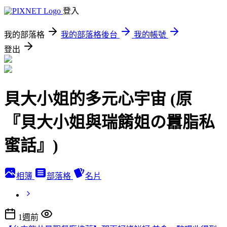
登入
我的部落格
我的部落格後台
我的帳號
登出
貝大小姐的多元心宇宙 (原
『貝大小姐與瑞餚姐の囂脂私
蜜話』)
相簿
部落格
名片
1週前