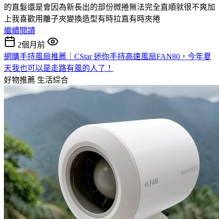
的直髮還是會因為新長出的部份微捲無法完全直順就很不爽加
上我喜歡用離子夾變換造型有時拉直有時夾捲
繼續閱讀
2個月前
網購手持風扇推薦｜CStar 迷你手持高速風扇FAN80，今年夏
天我也可以是走路有風的人了！
好物推薦
生活綜合