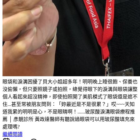
眼袋和淚溝困擾了貝大小姐超多年！明明晚上睡很飽、保養也
沒偷懶，但只要照鏡子或拍照，總覺得眼下的淚溝與眼袋讓整
個人看起來超沒精神，即使拍照開了美肌模式了眼袋還是遮不
住...甚至常被朋友問到：「妳最近是不是很累？」哎~~~天知
道我累的明明是心，不是眼睛啊！......玻尿酸淚溝眼袋療程推
薦 │ 彥靚診所 黃政達醫師有聽說過眼袋可以用玻尿酸填充來
處理嗎?
繼續閱讀