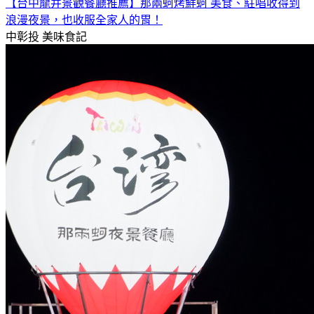
【台中龍井景觀餐廳推薦】那兩蚵烤鮮蚵 美食、駐唱收得到
浪漫夜景，也收服全家人的胃！
中彰投
美味食記