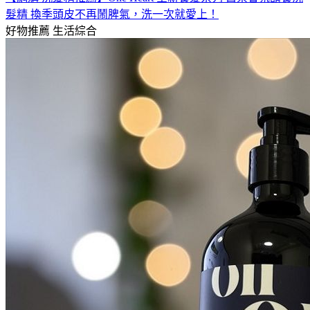
髮精 換季頭皮不再鬧脾氣，洗一次就愛上！
好物推薦
生活綜合