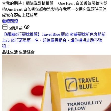
合我的期待！網購洗髮精推薦 │ One Heart 白茶香氛韻養洗髮
精One Heart 白茶香氛韻養洗髮精在我第一次用它洗頭時清涼
感覺在頭皮上釋放著
繼續閱讀
5個月前
【網購旅行頸枕推薦】Travel Blue 藍旅 寧靜頸枕新色套組新
上市 旅行清單第一名，超值優惠組合，讓你機場走跳不狼
狽！
品味生活
生活綜合