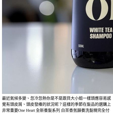
最近氣候多變、忽冷忽熱你是不是跟貝大小姐一樣頭應容易感
覺有頭皮屑、頭皮發癢的狀況呢？這樣的季節在髮品的選購上
非常重要One Heart 全新養髮系列 白茶香氛韻養洗髮精完全付