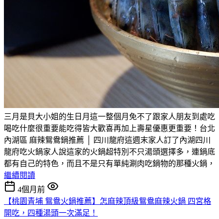
三月是貝大小姐的生日月這一整個月免不了跟家人朋友到處吃
喝吃什麼很重要能吃得皆大歡喜再加上壽星優惠更重要！台北
內湖區 麻辣鴛鴦鍋推薦 │ 四川龍府這週末家人訂了內湖四川
龍府吃火鍋家人說這家的火鍋超特別不只湯頭選擇多，連鍋底
都有自己的特色，而且不是只有單純涮肉吃鍋物的那種火鍋，
繼續閱讀
4個月前
【桃園青埔 鴛鴦火鍋推薦】怎麻辣頂級鴛鴦麻辣火鍋 四宮格
開吃，四種湯頭一次滿足！