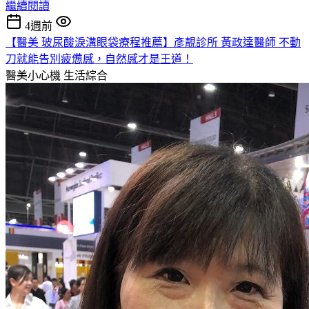
繼續閱讀
4週前
【醫美 玻尿酸淚溝眼袋療程推薦】彥靚診所 黃政達醫師 不動
刀就能告別疲憊感，自然感才是王道！
醫美小心機
生活綜合