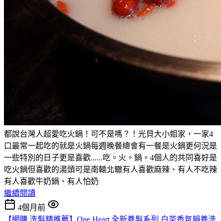
都說台灣人超愛吃火鍋！可不是嗎？！光貝大小姐家，一家4
口最常一起吃的就是火鍋每週晚餐總會有一餐是火鍋更何況是
一些特別的日子更是喜歡......吃。火。鍋。4個人的共同喜好是
吃火鍋但喜歡的湯頭可是南轅北轍有人喜歡麻辣、有人不吃辣
有人喜歡牛奶鍋、有人怕奶
繼續閱讀
4個月前
【網購 洗髮精推薦】One Heart 全新養髮系列 白茶香氛韻養洗