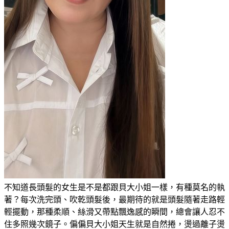
不知道長頭髮的女生是不是都跟貝大小姐一樣，有種莫名的執
著？每次洗完頭、吹乾頭髮後，最期待的就是頭髮隨著走路輕
輕擺動，那種柔順、絲滑又帶點飄逸感的瞬間，總會讓人忍不
住多照幾次鏡子。偏偏貝大小姐天生就是自然捲，燙過離子燙