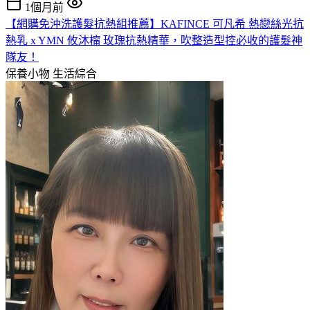
1個月前
【網購免沖洗護髮抗熱組推薦】KAFINCE 可凡希 熱戀絲光抗
熱乳 x YMN 攸沐橣 玫瑰抗熱精華，吹整造型控必收的護髮神
隊友！
保養小物
生活綜合