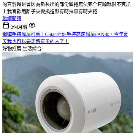
的直髮還是會因為新長出的部份微捲無法完全直順就很不爽加
上我喜歡用離子夾變換造型有時拉直有時夾捲
繼續閱讀
2個月前
網購手持風扇推薦｜CStar 迷你手持高速風扇FAN80，今年夏
天我也可以是走路有風的人了！
好物推薦
生活綜合