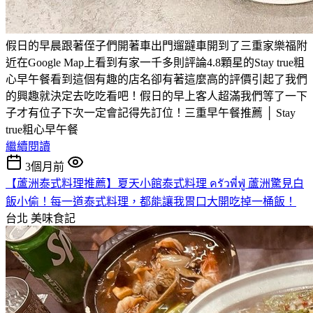
假日的早晨跟著侄子們開著車出門遛躂車開到了三重家樂福附
近在Google Map上看到有家一千多則評論4.8顆星的Stay true粗
心早午餐看到這個有趣的店名卻有著這麼高的評價引起了我們
的興趣就決定去吃吃看吧！假日的早上客人超滿我們等了一下
子才有位子下次一定會記得先訂位！三重早午餐推薦 │ Stay
true粗心早午餐
繼續閱讀
3個月前
【蘆洲泰式料理推薦】夏天小館泰式料理 ครัวพี่ฟู่ 蘆洲驚見白
飯小偷！每一道泰式料理，都能讓我胃口大開吃掉一桶飯！
台北
美味食記