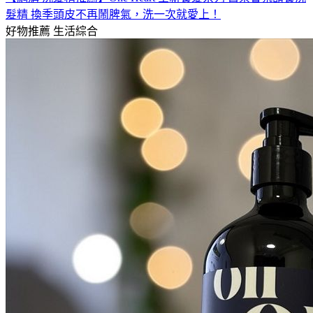
髮精 換季頭皮不再鬧脾氣，洗一次就愛上！
好物推薦
生活綜合