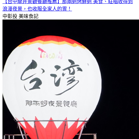
【台中龍井景觀餐廳推薦】那兩蚵烤鮮蚵 美食、駐唱收得到
浪漫夜景，也收服全家人的胃！
中彰投
美味食記