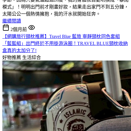
模式」！明明出門前才剛畫好妝，結果走出家門不到五分鐘，
太陽公公一個熱情擁抱，我的汗水就開始狂奔。
繼續閱讀
2個月前
【網購旅行頸枕推薦】Travel Blue 藍旅 寧靜頸枕同色套組
「藍藍組」出門終於不用掛游泳圈！TRAVEL BLUE頸枕收納
盒真的太加分了!
好物推薦
生活綜合