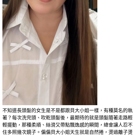
不知道長頭髮的女生是不是都跟貝大小姐一樣，有種莫名的執
著？每次洗完頭、吹乾頭髮後，最期待的就是頭髮隨著走路輕
輕擺動，那種柔順、絲滑又帶點飄逸感的瞬間，總會讓人忍不
住多照幾次鏡子。偏偏貝大小姐天生就是自然捲，燙過離子燙