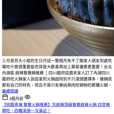
三月是貝大小姐的生日月這一整個月免不了跟家人朋友到處吃
喝吃什麼很重要能吃得皆大歡喜再加上壽星優惠更重要！台北
內湖區 麻辣鴛鴦鍋推薦 │ 四川龍府這週末家人訂了內湖四川
龍府吃火鍋家人說這家的火鍋超特別不只湯頭選擇多，連鍋底
都有自己的特色，而且不是只有單純涮肉吃鍋物的那種火鍋，
繼續閱讀
4個月前
【桃園青埔 鴛鴦火鍋推薦】怎麻辣頂級鴛鴦麻辣火鍋 四宮格
開吃，四種湯頭一次滿足！