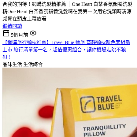
合我的期待！網購洗髮精推薦 │ One Heart 白茶香氛韻養洗髮
精One Heart 白茶香氛韻養洗髮精在我第一次用它洗頭時清涼
感覺在頭皮上釋放著
繼續閱讀
5個月前
【網購旅行頸枕推薦】Travel Blue 藍旅 寧靜頸枕新色套組新
上市 旅行清單第一名，超值優惠組合，讓你機場走跳不狼
狽！
品味生活
生活綜合