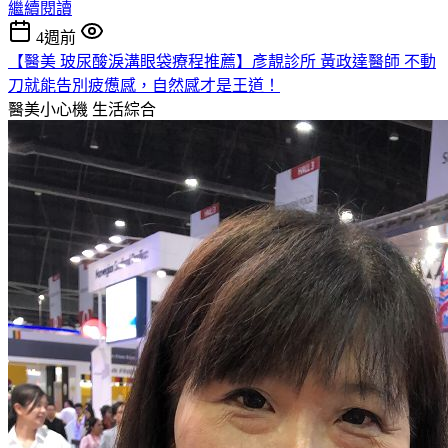
繼續閱讀
4週前
【醫美 玻尿酸淚溝眼袋療程推薦】彥靚診所 黃政達醫師 不動
刀就能告別疲憊感，自然感才是王道！
醫美小心機
生活綜合