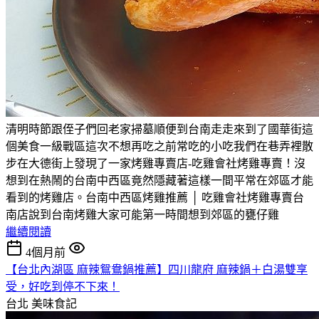
清明時節跟侄子們回老家掃墓順便到台南走走來到了國華街這
個美食一級戰區這次不想再吃之前常吃的小吃我們在巷弄裡散
步在大德街上發現了一家烤雞專賣店-吃雞會社烤雞專賣！沒
想到在熱鬧的台南中西區竟然隱藏著這樣一間平常在郊區才能
看到的烤雞店。台南中西區烤雞推薦 │ 吃雞會社烤雞專賣台
南店說到台南烤雞大家可能第一時間想到郊區的甕仔雞
繼續閱讀
4個月前
【台北內湖區 麻辣鴛鴦鍋推薦】四川龍府 麻辣鍋＋白湯雙享
受，好吃到停不下來！
台北
美味食記