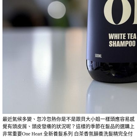
最近氣候多變、忽冷忽熱你是不是跟貝大小姐一樣頭應容易感
覺有頭皮屑、頭皮發癢的狀況呢？這樣的季節在髮品的選購上
非常重要One Heart 全新養髮系列 白茶香氛韻養洗髮精完全付