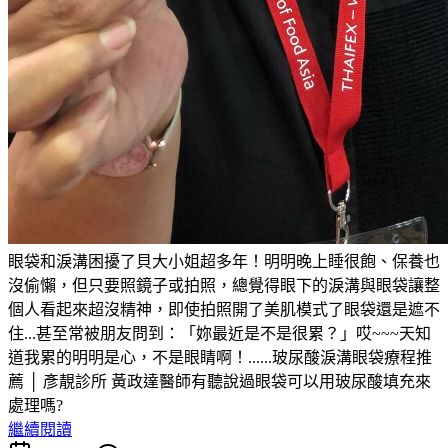
眼袋和淚溝困擾了貝大小姐超多年！明明晚上睡很飽、保養也
沒偷懶，但只要照鏡子或拍照，總覺得眼下的淚溝與眼袋讓整
個人看起來超沒精神，即使拍照開了美肌模式了眼袋還是遮不
住...甚至常被朋友問到：「妳最近是不是很累？」哎~~~天知
道我累的明明是心，不是眼睛啊！......玻尿酸淚溝眼袋療程推
薦 │ 彥靚診所 黃政達醫師有聽說過眼袋可以用玻尿酸填充來
處理嗎?
繼續閱讀