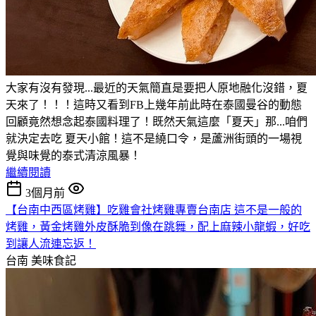
大家有沒有發現...最近的天氣簡直是要把人原地融化沒錯，夏
天來了！！！這時又看到FB上幾年前此時在泰國曼谷的動態
回顧竟然想念起泰國料理了！既然天氣這麼「夏天」那...咱們
就決定去吃 夏天小館！這不是繞口令，是蘆洲街頭的一場視
覺與味覺的泰式清涼風暴！
繼續閱讀
3個月前
【台南中西區烤雞】吃雞會社烤雞專賣台南店 這不是一般的
烤雞，黃金烤雞外皮酥脆到像在跳舞，配上麻辣小龍蝦，好吃
到讓人流連忘返！
台南
美味食記