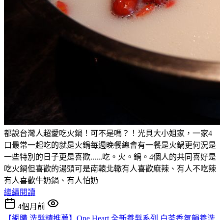
都說台灣人超愛吃火鍋！可不是嗎？！光貝大小姐家，一家4
口最常一起吃的就是火鍋每週晚餐總會有一餐是火鍋更何況是
一些特別的日子更是喜歡......吃。火。鍋。4個人的共同喜好是
吃火鍋但喜歡的湯頭可是南轅北轍有人喜歡麻辣、有人不吃辣
有人喜歡牛奶鍋、有人怕奶
繼續閱讀
4個月前
【網購 洗髮精推薦】One Heart 全新養髮系列 白茶香氛韻養洗