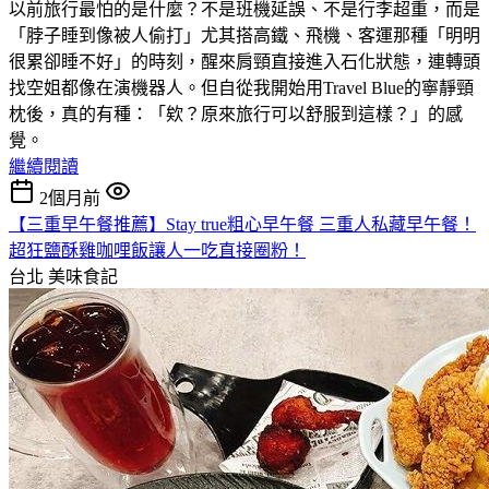
以前旅行最怕的是什麼？不是班機延誤、不是行李超重，而是
「脖子睡到像被人偷打」尤其搭高鐵、飛機、客運那種「明明
很累卻睡不好」的時刻，醒來肩頸直接進入石化狀態，連轉頭
找空姐都像在演機器人。但自從我開始用Travel Blue的寧靜頸
枕後，真的有種：「欸？原來旅行可以舒服到這樣？」的感
覺。
繼續閱讀
2個月前
【三重早午餐推薦】Stay true粗心早午餐 三重人私藏早午餐！
超狂鹽酥雞咖哩飯讓人一吃直接圈粉！
台北
美味食記