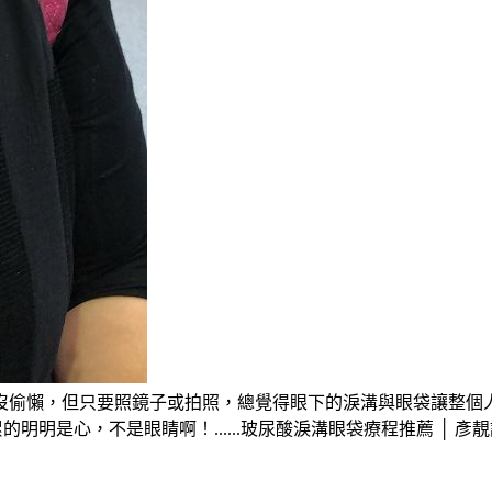
偷懶，但只要照鏡子或拍照，總覺得眼下的淚溝與眼袋讓整個人看
明明是心，不是眼睛啊！......玻尿酸淚溝眼袋療程推薦 │ 