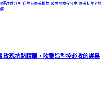
困擾改善分享
自然系醫美推薦
玻尿酸療程分享
醫美初學者推
價
攸沐橣 玫瑰抗熱精華，吹整造型控必收的護髮