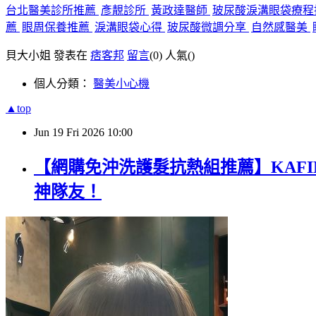
台北醫美診所推薦
彥靚診所
黃政達醫師
玻尿酸淚溝眼袋療
薦
眼周保養推薦
淚溝眼袋心得
玻尿酸微調分享
自然感醫美
貝大小姐 發表在
痞客邦
留言
(0)
人氣(
)
個人分類：
醫美小心機
▲top
Jun
19
Fri
2026
10:00
【網購免沖洗護髮抗熱組推薦】KAFIN
神隊友！