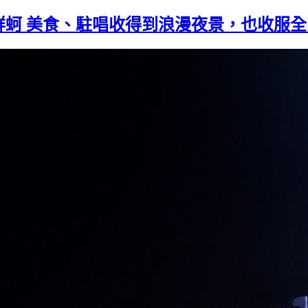
鮮蚵 美食、駐唱收得到浪漫夜景，也收服