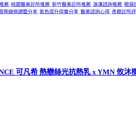
程推薦
桃園醫美診所推薦
新竹醫美診所推薦
淚溝諮詢推薦
眼袋
眼周線條調整分享
氣色提升保養分享
醫美諮詢心得
彥靚診所評
CE 可凡希 熱戀絲光抗熱乳 x YMN 