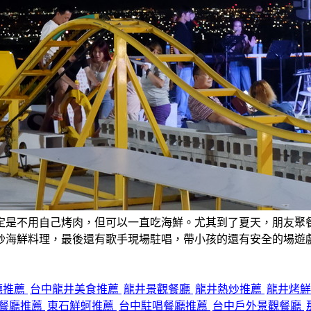
定是不用自己烤肉，但可以一直吃海鮮。尤其到了夏天，朋友聚
炒海鮮料理，最後還有歌手現場駐唱，帶小孩的還有安全的場遊
廳推薦
台中龍井美食推薦
龍井景觀餐廳
龍井熱炒推薦
龍井烤
餐廳推薦
東石鮮蚵推薦
台中駐唱餐廳推薦
台中戶外景觀餐廳