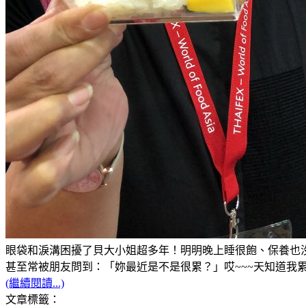
眼袋和淚溝困擾了貝大小姐超多年！明明晚上睡很飽、保養也沒
甚至常被朋友問到：「妳最近是不是很累？」哎~~~天知道我累的
(繼續閱讀...)
文章標籤：