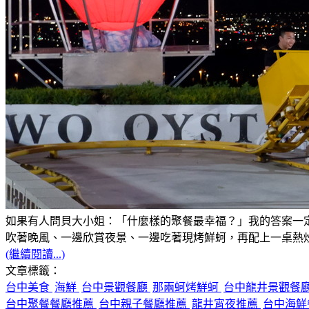
如果有人問貝大小姐：「什麼樣的聚餐最幸福？」我的答案一
吹著晚風、一邊欣賞夜景、一邊吃著現烤鮮蚵，再配上一桌熱
(繼續閱讀...)
文章標籤：
台中美食
海鮮
台中景觀餐廳
那兩蚵烤鮮蚵
台中龍井景觀餐
台中聚餐餐廳推薦
台中親子餐廳推薦
龍井宵夜推薦
台中海鮮