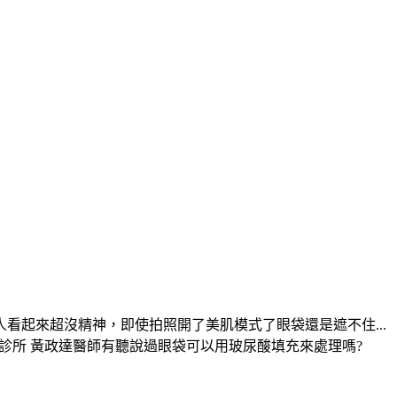
起來超沒精神，即使拍照開了美肌模式了眼袋還是遮不住...
彥靚診所 黃政達醫師有聽說過眼袋可以用玻尿酸填充來處理嗎?