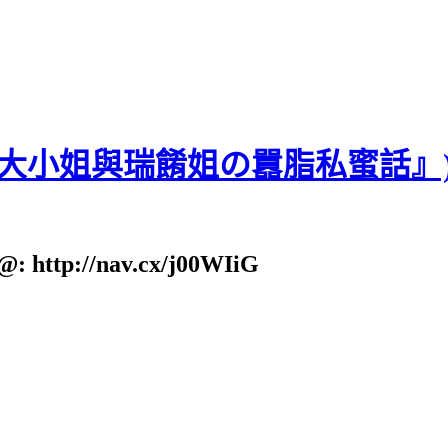
貝大小姐與瑞餚姐の囂脂私蜜話』
: http://nav.cx/j00WIiG