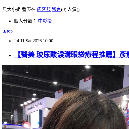
貝大小姐 發表在
痞客邦
留言
(0)
人氣(
)
個人分類：
中彰投
▲top
Jul
11
Sat
2026
10:00
【醫美 玻尿酸淚溝眼袋療程推薦】彥