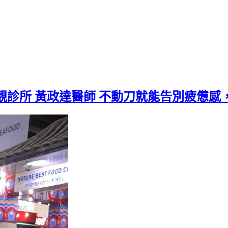
靚診所 黃政達醫師 不動刀就能告別疲憊感