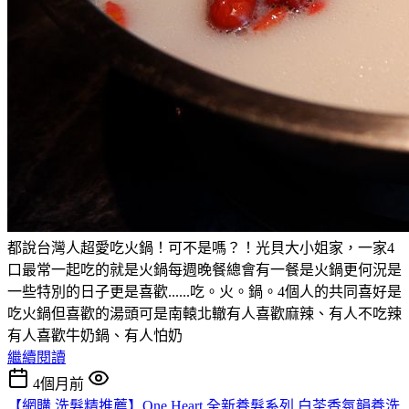
都說台灣人超愛吃火鍋！可不是嗎？！光貝大小姐家，一家4
口最常一起吃的就是火鍋每週晚餐總會有一餐是火鍋更何況是
一些特別的日子更是喜歡......吃。火。鍋。4個人的共同喜好是
吃火鍋但喜歡的湯頭可是南轅北轍有人喜歡麻辣、有人不吃辣
有人喜歡牛奶鍋、有人怕奶
繼續閱讀
4個月前
【網購 洗髮精推薦】One Heart 全新養髮系列 白茶香氛韻養洗