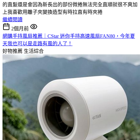
的直髮還是會因為新長出的部份微捲無法完全直順就很不爽加
上我喜歡用離子夾變換造型有時拉直有時夾捲
繼續閱讀
2個月前
網購手持風扇推薦｜CStar 迷你手持高速風扇FAN80，今年夏
天我也可以是走路有風的人了！
好物推薦
生活綜合