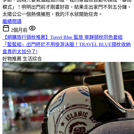
模式」！明明出門前才剛畫好妝，結果走出家門不到五分鐘，
太陽公公一個熱情擁抱，我的汗水就開始狂奔。
繼續閱讀
2個月前
【網購旅行頸枕推薦】Travel Blue 藍旅 寧靜頸枕同色套組
「藍藍組」出門終於不用掛游泳圈！TRAVEL BLUE頸枕收納
盒真的太加分了!
好物推薦
生活綜合