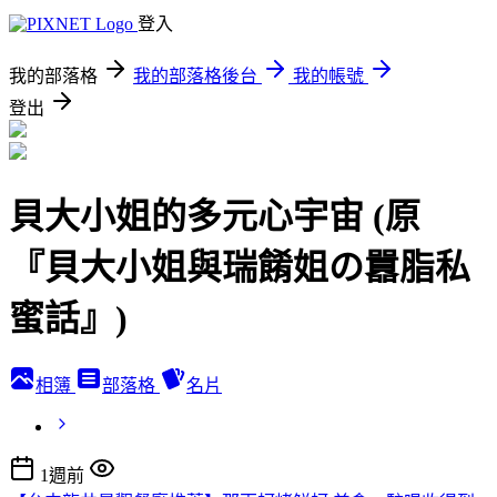
登入
我的部落格
我的部落格後台
我的帳號
登出
貝大小姐的多元心宇宙 (原
『貝大小姐與瑞餚姐の囂脂私
蜜話』)
相簿
部落格
名片
1週前