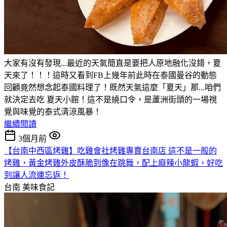
大家有沒有發現...最近的天氣簡直是要把人原地融化沒錯，夏
天來了！！！這時又看到FB上幾年前此時在泰國曼谷的動態
回顧竟然想念起泰國料理了！既然天氣這麼「夏天」那...咱們
就決定去吃 夏天小館！這不是繞口令，是蘆洲街頭的一場視
覺與味覺的泰式清涼風暴！
繼續閱讀
3個月前
【台南中西區烤雞】吃雞會社烤雞專賣台南店 這不是一般的
烤雞，黃金烤雞外皮酥脆到像在跳舞，配上麻辣小龍蝦，好吃
到讓人流連忘返！
台南
美味食記