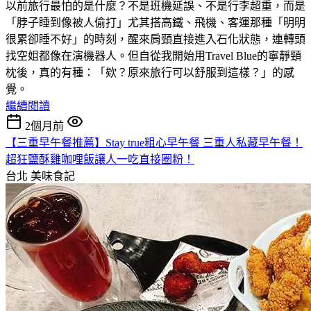
以前旅行最怕的是什麼？不是班機延誤、不是行李超重，而是
「脖子睡到像被人偷打」尤其搭高鐵、飛機、客運那種「明明
很累卻睡不好」的時刻，醒來肩頸直接進入石化狀態，連轉頭
找空姐都像在演機器人。但自從我開始用Travel Blue的寧靜頸
枕後，真的有種：「欸？原來旅行可以舒服到這樣？」的感
覺。
繼續閱讀
2個月前
【三重早午餐推薦】Stay true粗心早午餐 三重人私藏早午餐！
超狂鹽酥雞咖哩飯讓人一吃直接圈粉！
台北
美味食記