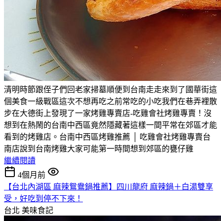
清明時節跟侄子們回老家掃墓順便到台南走走來到了國華街這
個美食一級戰區這次不想再吃之前常吃的小吃我們在巷弄裡散
步在大德街上發現了一家烤雞專賣店-吃雞會社烤雞專賣！沒
想到在熱鬧的台南中西區竟然隱藏著這樣一間平常在郊區才能
看到的烤雞店。台南中西區烤雞推薦 │ 吃雞會社烤雞專賣台
南店說到台南烤雞大家可能第一時間想到郊區的甕仔雞
繼續閱讀
4個月前
【台北內湖區 麻辣鴛鴦鍋推薦】四川龍府 麻辣鍋＋白湯雙享
受，好吃到停不下來！
台北
美味食記