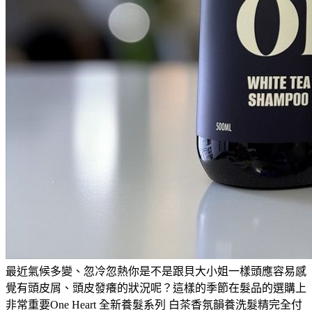
最近氣候多變、忽冷忽熱你是不是跟貝大小姐一樣頭應容易感
覺有頭皮屑、頭皮發癢的狀況呢？這樣的季節在髮品的選購上
非常重要One Heart 全新養髮系列 白茶香氛韻養洗髮精完全付