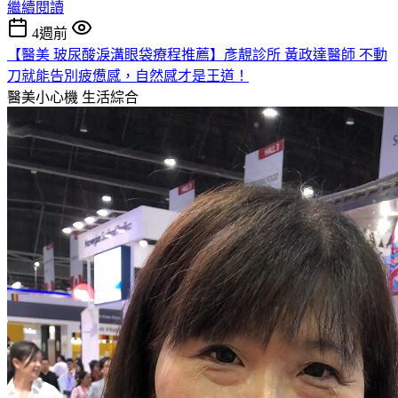
繼續閱讀
4週前
【醫美 玻尿酸淚溝眼袋療程推薦】彥靚診所 黃政達醫師 不動
刀就能告別疲憊感，自然感才是王道！
醫美小心機
生活綜合