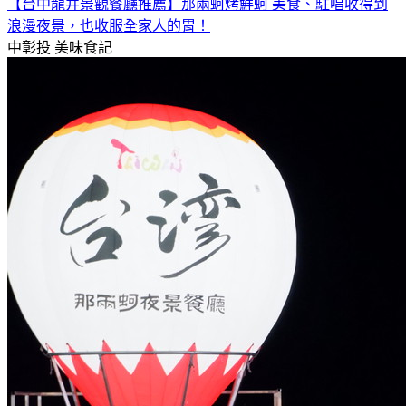
【台中龍井景觀餐廳推薦】那兩蚵烤鮮蚵 美食、駐唱收得到
浪漫夜景，也收服全家人的胃！
中彰投
美味食記