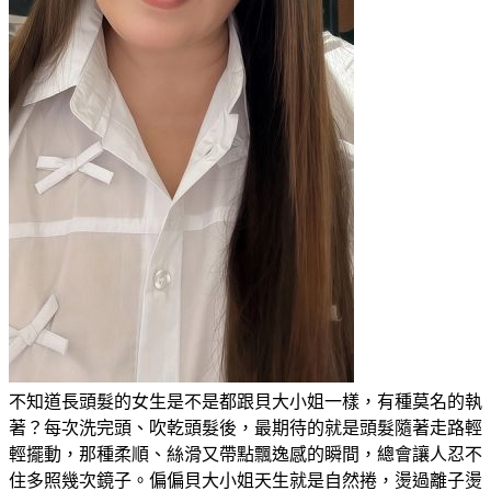
不知道長頭髮的女生是不是都跟貝大小姐一樣，有種莫名的執
著？每次洗完頭、吹乾頭髮後，最期待的就是頭髮隨著走路輕
輕擺動，那種柔順、絲滑又帶點飄逸感的瞬間，總會讓人忍不
住多照幾次鏡子。偏偏貝大小姐天生就是自然捲，燙過離子燙