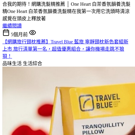
合我的期待！網購洗髮精推薦 │ One Heart 白茶香氛韻養洗髮
精One Heart 白茶香氛韻養洗髮精在我第一次用它洗頭時清涼
感覺在頭皮上釋放著
繼續閱讀
5個月前
【網購旅行頸枕推薦】Travel Blue 藍旅 寧靜頸枕新色套組新
上市 旅行清單第一名，超值優惠組合，讓你機場走跳不狼
狽！
品味生活
生活綜合