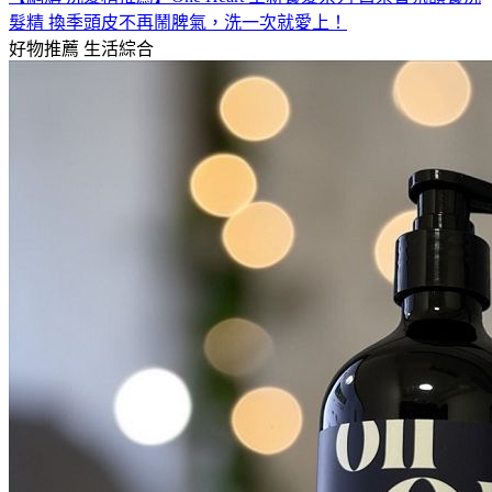
髮精 換季頭皮不再鬧脾氣，洗一次就愛上！
好物推薦
生活綜合