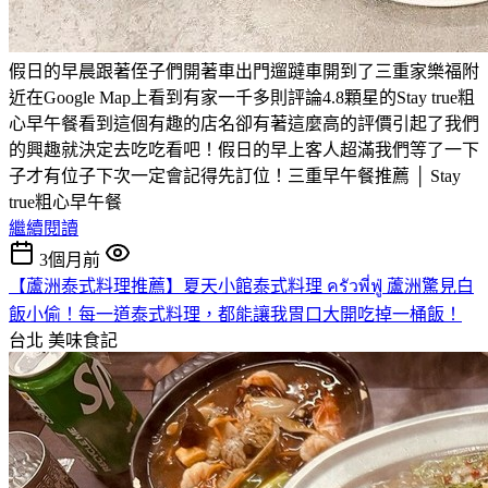
假日的早晨跟著侄子們開著車出門遛躂車開到了三重家樂福附
近在Google Map上看到有家一千多則評論4.8顆星的Stay true粗
心早午餐看到這個有趣的店名卻有著這麼高的評價引起了我們
的興趣就決定去吃吃看吧！假日的早上客人超滿我們等了一下
子才有位子下次一定會記得先訂位！三重早午餐推薦 │ Stay
true粗心早午餐
繼續閱讀
3個月前
【蘆洲泰式料理推薦】夏天小館泰式料理 ครัวพี่ฟู่ 蘆洲驚見白
飯小偷！每一道泰式料理，都能讓我胃口大開吃掉一桶飯！
台北
美味食記