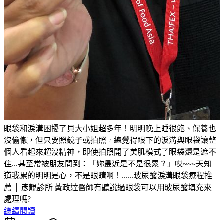
眼袋和淚溝困擾了貝大小姐超多年！明明晚上睡很飽、保養也
沒偷懶，但只要照鏡子或拍照，總覺得眼下的淚溝與眼袋讓整
個人看起來超沒精神，即使拍照開了美肌模式了眼袋還是遮不
住...甚至常被朋友問到：「妳最近是不是很累？」哎~~~天知
道我累的明明是心，不是眼睛啊！......玻尿酸淚溝眼袋療程推
薦 │ 彥靚診所 黃政達醫師有聽說過眼袋可以用玻尿酸填充來
處理嗎?
繼續閱讀