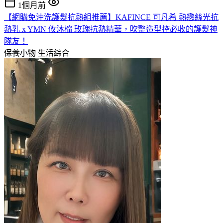
1個月前
【網購免沖洗護髮抗熱組推薦】KAFINCE 可凡希 熱戀絲光抗
熱乳 x YMN 攸沐橣 玫瑰抗熱精華，吹整造型控必收的護髮神
隊友！
保養小物
生活綜合