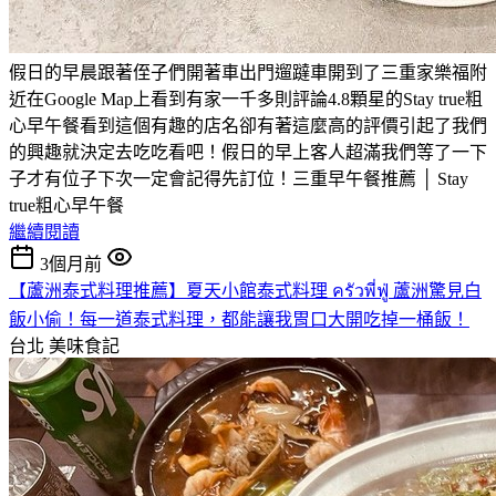
假日的早晨跟著侄子們開著車出門遛躂車開到了三重家樂福附
近在Google Map上看到有家一千多則評論4.8顆星的Stay true粗
心早午餐看到這個有趣的店名卻有著這麼高的評價引起了我們
的興趣就決定去吃吃看吧！假日的早上客人超滿我們等了一下
子才有位子下次一定會記得先訂位！三重早午餐推薦 │ Stay
true粗心早午餐
繼續閱讀
3個月前
【蘆洲泰式料理推薦】夏天小館泰式料理 ครัวพี่ฟู่ 蘆洲驚見白
飯小偷！每一道泰式料理，都能讓我胃口大開吃掉一桶飯！
台北
美味食記