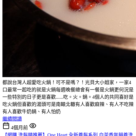
都說台灣人超愛吃火鍋！可不是嗎？！光貝大小姐家，一家4
口最常一起吃的就是火鍋每週晚餐總會有一餐是火鍋更何況是
一些特別的日子更是喜歡......吃。火。鍋。4個人的共同喜好是
吃火鍋但喜歡的湯頭可是南轅北轍有人喜歡麻辣、有人不吃辣
有人喜歡牛奶鍋、有人怕奶
繼續閱讀
4個月前
【網購 洗髮精推薦】One Heart 全新養髮系列 白茶香氛韻養洗