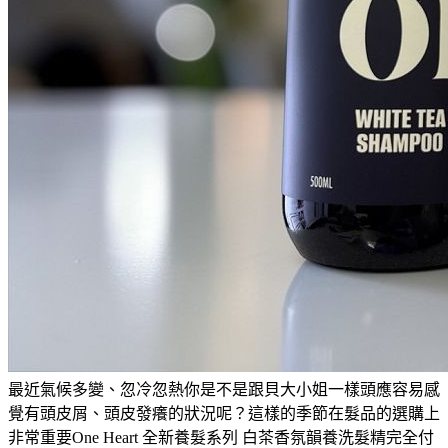
最近氣候多變、忽冷忽熱你是不是跟貝大小姐一樣頭應容易感
覺有頭皮屑、頭皮發癢的狀況呢？這樣的季節在髮品的選購上
非常重要One Heart 全新養髮系列 白茶香氛韻養洗髮精完全付