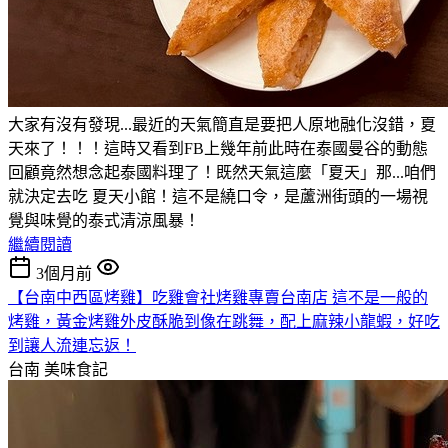
大家有沒有發現...最近的天氣簡直是要把人原地融化沒錯，夏
天來了！！！這時又看到FB上幾年前此時在泰國曼谷的動態
回顧竟然想念起泰國料理了！既然天氣這麼「夏天」那...咱們
就決定去吃 夏天小館！這不是繞口令，是蘆洲街頭的一場視
覺與味覺的泰式清涼風暴！
繼續閱讀
3個月前
【台南中西區烤雞】吃雞會社烤雞專賣台南店 這不是一般的
烤雞，黃金烤雞外皮酥脆到像在跳舞，配上麻辣小龍蝦，好吃
到讓人流連忘返！
台南
美味食記