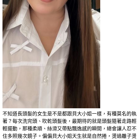
不知道長頭髮的女生是不是都跟貝大小姐一樣，有種莫名的執
著？每次洗完頭、吹乾頭髮後，最期待的就是頭髮隨著走路輕
輕擺動，那種柔順、絲滑又帶點飄逸感的瞬間，總會讓人忍不
住多照幾次鏡子。偏偏貝大小姐天生就是自然捲，燙過離子燙