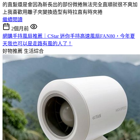
的直髮還是會因為新長出的部份微捲無法完全直順就很不爽加
上我喜歡用離子夾變換造型有時拉直有時夾捲
繼續閱讀
2個月前
網購手持風扇推薦｜CStar 迷你手持高速風扇FAN80，今年夏
天我也可以是走路有風的人了！
好物推薦
生活綜合