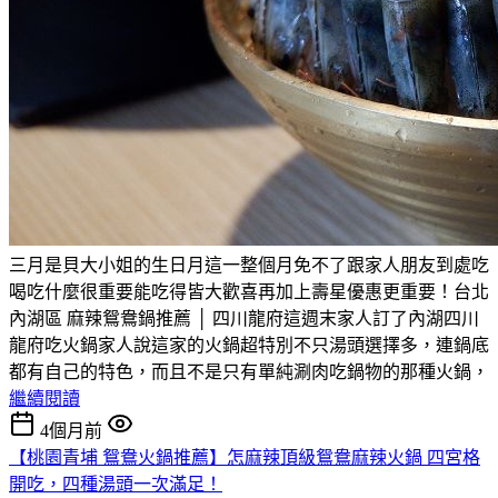
三月是貝大小姐的生日月這一整個月免不了跟家人朋友到處吃
喝吃什麼很重要能吃得皆大歡喜再加上壽星優惠更重要！台北
內湖區 麻辣鴛鴦鍋推薦 │ 四川龍府這週末家人訂了內湖四川
龍府吃火鍋家人說這家的火鍋超特別不只湯頭選擇多，連鍋底
都有自己的特色，而且不是只有單純涮肉吃鍋物的那種火鍋，
繼續閱讀
4個月前
【桃園青埔 鴛鴦火鍋推薦】怎麻辣頂級鴛鴦麻辣火鍋 四宮格
開吃，四種湯頭一次滿足！