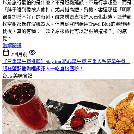
以前旅行最怕的是什麼？不是班機延誤、不是行李超重，而是
「脖子睡到像被人偷打」尤其搭高鐵、飛機、客運那種「明明
很累卻睡不好」的時刻，醒來肩頸直接進入石化狀態，連轉頭
找空姐都像在演機器人。但自從我開始用Travel Blue的寧靜頸
枕後，真的有種：「欸？原來旅行可以舒服到這樣？」的感
覺。
繼續閱讀
2個月前
【三重早午餐推薦】Stay true粗心早午餐 三重人私藏早午餐！
超狂鹽酥雞咖哩飯讓人一吃直接圈粉！
台北
美味食記