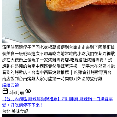
清明時節跟侄子們回老家掃墓順便到台南走走來到了國華街這
個美食一級戰區這次不想再吃之前常吃的小吃我們在巷弄裡散
步在大德街上發現了一家烤雞專賣店-吃雞會社烤雞專賣！沒
想到在熱鬧的台南中西區竟然隱藏著這樣一間平常在郊區才能
看到的烤雞店。台南中西區烤雞推薦 │ 吃雞會社烤雞專賣台
南店說到台南烤雞大家可能第一時間想到郊區的甕仔雞
繼續閱讀
4個月前
【台北內湖區 麻辣鴛鴦鍋推薦】四川龍府 麻辣鍋＋白湯雙享
受，好吃到停不下來！
台北
美味食記