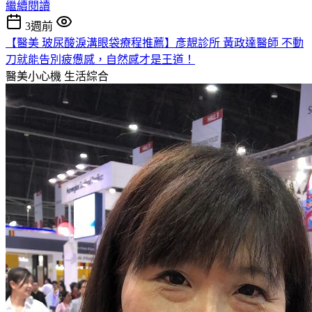
繼續閱讀
3週前
【醫美 玻尿酸淚溝眼袋療程推薦】彥靚診所 黃政達醫師 不動
刀就能告別疲憊感，自然感才是王道！
醫美小心機
生活綜合