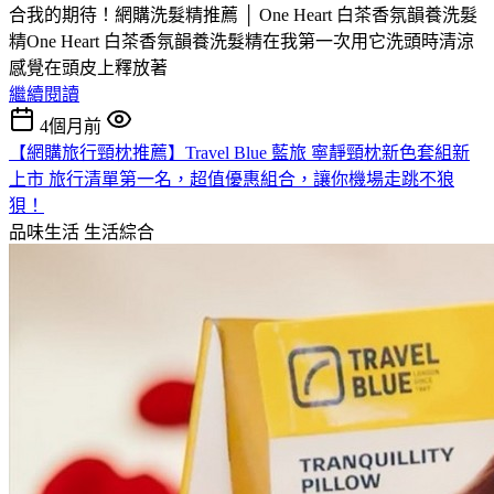
合我的期待！網購洗髮精推薦 │ One Heart 白茶香氛韻養洗髮
精One Heart 白茶香氛韻養洗髮精在我第一次用它洗頭時清涼
感覺在頭皮上釋放著
繼續閱讀
4個月前
【網購旅行頸枕推薦】Travel Blue 藍旅 寧靜頸枕新色套組新
上市 旅行清單第一名，超值優惠組合，讓你機場走跳不狼
狽！
品味生活
生活綜合