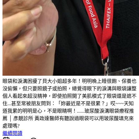
眼袋和淚溝困擾了貝大小姐超多年！明明晚上睡很飽、保養也
沒偷懶，但只要照鏡子或拍照，總覺得眼下的淚溝與眼袋讓整
個人看起來超沒精神，即使拍照開了美肌模式了眼袋還是遮不
住...甚至常被朋友問到：「妳最近是不是很累？」哎~~~天知
道我累的明明是心，不是眼睛啊！......玻尿酸淚溝眼袋療程推
薦 │ 彥靚診所 黃政達醫師有聽說過眼袋可以用玻尿酸填充來
處理嗎?
繼續閱讀