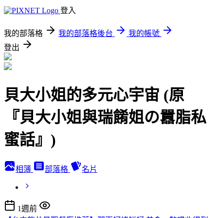
登入
我的部落格
我的部落格後台
我的帳號
登出
貝大小姐的多元心宇宙 (原
『貝大小姐與瑞餚姐の囂脂私
蜜話』)
相簿
部落格
名片
1週前