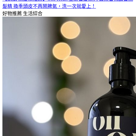
髮精 換季頭皮不再鬧脾氣，洗一次就愛上！
好物推薦
生活綜合