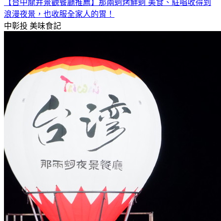
【台中龍井景觀餐廳推薦】那兩蚵烤鮮蚵 美食、駐唱收得到
浪漫夜景，也收服全家人的胃！
中彰投
美味食記