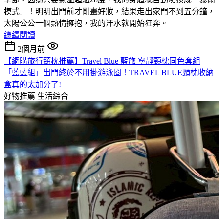
模式」！明明出門前才剛畫好妝，結果走出家門不到五分鐘，
太陽公公一個熱情擁抱，我的汗水就開始狂奔。
繼續閱讀
2個月前
【網購旅行頸枕推薦】Travel Blue 藍旅 寧靜頸枕同色套組
「藍藍組」出門終於不用掛游泳圈！TRAVEL BLUE頸枕收納
盒真的太加分了!
好物推薦
生活綜合