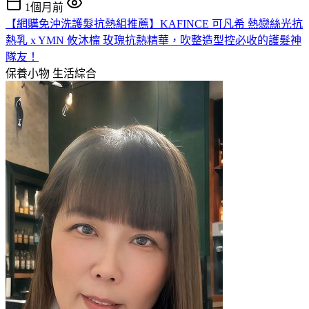
1個月前
【網購免沖洗護髮抗熱組推薦】KAFINCE 可凡希 熱戀絲光抗
熱乳 x YMN 攸沐橣 玫瑰抗熱精華，吹整造型控必收的護髮神
隊友！
保養小物
生活綜合