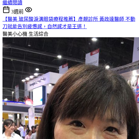
繼續閱讀
3週前
【醫美 玻尿酸淚溝眼袋療程推薦】彥靚診所 黃政達醫師 不動
刀就能告別疲憊感，自然感才是王道！
醫美小心機
生活綜合