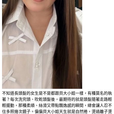
不知道長頭髮的女生是不是都跟貝大小姐一樣，有種莫名的執
著？每次洗完頭、吹乾頭髮後，最期待的就是頭髮隨著走路輕
輕擺動，那種柔順、絲滑又帶點飄逸感的瞬間，總會讓人忍不
住多照幾次鏡子。偏偏貝大小姐天生就是自然捲，燙過離子燙