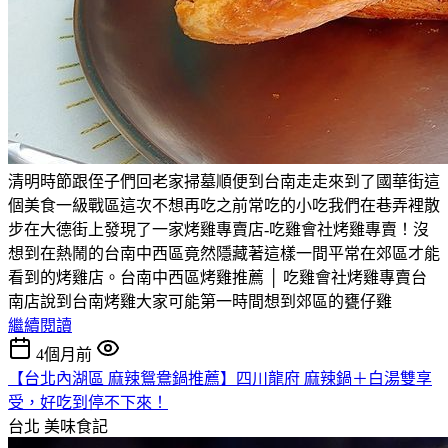
清明時節跟侄子們回老家掃墓順便到台南走走來到了國華街這
個美食一級戰區這次不想再吃之前常吃的小吃我們在巷弄裡散
步在大德街上發現了一家烤雞專賣店-吃雞會社烤雞專賣！沒
想到在熱鬧的台南中西區竟然隱藏著這樣一間平常在郊區才能
看到的烤雞店。台南中西區烤雞推薦 │ 吃雞會社烤雞專賣台
南店說到台南烤雞大家可能第一時間想到郊區的甕仔雞
繼續閱讀
4個月前
【台北內湖區 麻辣鴛鴦鍋推薦】四川龍府 麻辣鍋＋白湯雙享
受，好吃到停不下來！
台北
美味食記