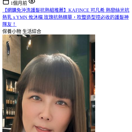
1個月前
【網購免沖洗護髮抗熱組推薦】KAFINCE 可凡希 熱戀絲光抗
熱乳 x YMN 攸沐橣 玫瑰抗熱精華，吹整造型控必收的護髮神
隊友！
保養小物
生活綜合