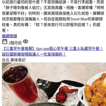
以前旅行最怕的是什麼？不是班機延誤、不是行李超重，而是
「脖子睡到像被人偷打」尤其搭高鐵、飛機、客運那種「明明
很累卻睡不好」的時刻，醒來肩頸直接進入石化狀態，連轉頭
找空姐都像在演機器人。但自從我開始用Travel Blue的寧靜頸
枕後，真的有種：「欸？原來旅行可以舒服到這樣？」的感
覺。
繼續閱讀
2個月前
【三重早午餐推薦】Stay true粗心早午餐 三重人私藏早午餐！
超狂鹽酥雞咖哩飯讓人一吃直接圈粉！
台北
美味食記