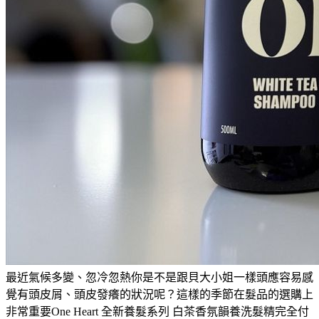
最近氣候多變、忽冷忽熱你是不是跟貝大小姐一樣頭應容易感
覺有頭皮屑、頭皮發癢的狀況呢？這樣的季節在髮品的選購上
非常重要One Heart 全新養髮系列 白茶香氛韻養洗髮精完全付