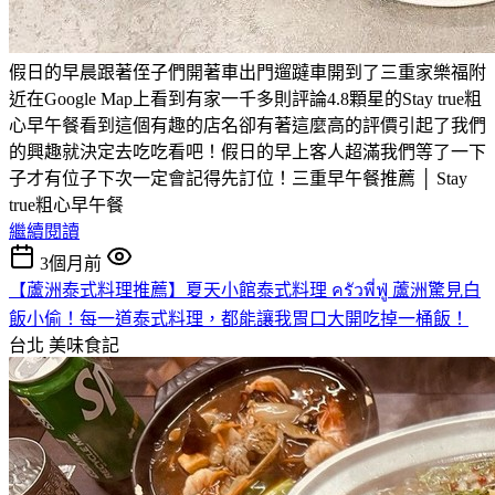
假日的早晨跟著侄子們開著車出門遛躂車開到了三重家樂福附
近在Google Map上看到有家一千多則評論4.8顆星的Stay true粗
心早午餐看到這個有趣的店名卻有著這麼高的評價引起了我們
的興趣就決定去吃吃看吧！假日的早上客人超滿我們等了一下
子才有位子下次一定會記得先訂位！三重早午餐推薦 │ Stay
true粗心早午餐
繼續閱讀
3個月前
【蘆洲泰式料理推薦】夏天小館泰式料理 ครัวพี่ฟู่ 蘆洲驚見白
飯小偷！每一道泰式料理，都能讓我胃口大開吃掉一桶飯！
台北
美味食記