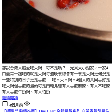
都說台灣人超愛吃火鍋！可不是嗎？！光貝大小姐家，一家4
口最常一起吃的就是火鍋每週晚餐總會有一餐是火鍋更何況是
一些特別的日子更是喜歡......吃。火。鍋。4個人的共同喜好是
吃火鍋但喜歡的湯頭可是南轅北轍有人喜歡麻辣、有人不吃辣
有人喜歡牛奶鍋、有人怕奶
繼續閱讀
4個月前
【網購 洗髮精推薦】One Heart 全新養髮系列 白茶香氛韻養洗