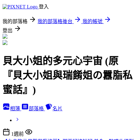
登入
我的部落格
我的部落格後台
我的帳號
登出
貝大小姐的多元心宇宙 (原
『貝大小姐與瑞餚姐の囂脂私
蜜話』)
相簿
部落格
名片
1週前