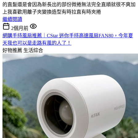
的直髮還是會因為新長出的部份微捲無法完全直順就很不爽加
上我喜歡用離子夾變換造型有時拉直有時夾捲
繼續閱讀
2個月前
網購手持風扇推薦｜CStar 迷你手持高速風扇FAN80，今年夏
天我也可以是走路有風的人了！
好物推薦
生活綜合