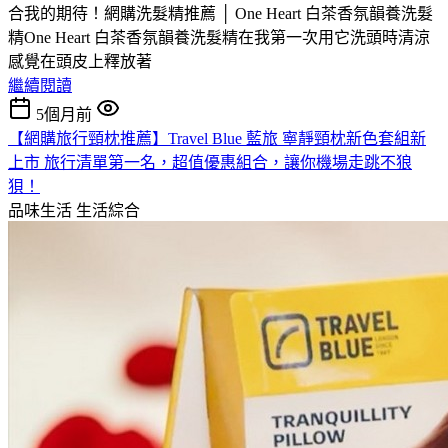
合我的期待！網購洗髮精推薦 │ One Heart 白茶香氛韻養洗髮
精One Heart 白茶香氛韻養洗髮精在我第一次用它洗頭時清涼
感覺在頭皮上釋放著
繼續閱讀
5個月前
【網購旅行頸枕推薦】Travel Blue 藍旅 寧靜頸枕新色套組新
上市 旅行清單第一名，超值優惠組合，讓你機場走跳不狼
狽！
品味生活
生活綜合