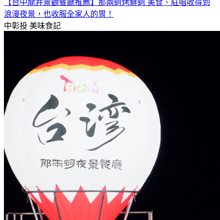
【台中龍井景觀餐廳推薦】那兩蚵烤鮮蚵 美食、駐唱收得到
浪漫夜景，也收服全家人的胃！
中彰投
美味食記