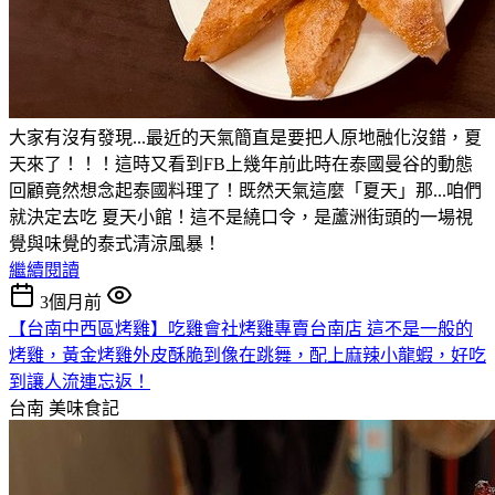
大家有沒有發現...最近的天氣簡直是要把人原地融化沒錯，夏
天來了！！！這時又看到FB上幾年前此時在泰國曼谷的動態
回顧竟然想念起泰國料理了！既然天氣這麼「夏天」那...咱們
就決定去吃 夏天小館！這不是繞口令，是蘆洲街頭的一場視
覺與味覺的泰式清涼風暴！
繼續閱讀
3個月前
【台南中西區烤雞】吃雞會社烤雞專賣台南店 這不是一般的
烤雞，黃金烤雞外皮酥脆到像在跳舞，配上麻辣小龍蝦，好吃
到讓人流連忘返！
台南
美味食記