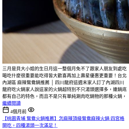
三月是貝大小姐的生日月這一整個月免不了跟家人朋友到處吃
喝吃什麼很重要能吃得皆大歡喜再加上壽星優惠更重要！台北
內湖區 麻辣鴛鴦鍋推薦 │ 四川龍府這週末家人訂了內湖四川
龍府吃火鍋家人說這家的火鍋超特別不只湯頭選擇多，連鍋底
都有自己的特色，而且不是只有單純涮肉吃鍋物的那種火鍋，
繼續閱讀
4個月前
【桃園青埔 鴛鴦火鍋推薦】怎麻辣頂級鴛鴦麻辣火鍋 四宮格
開吃，四種湯頭一次滿足！