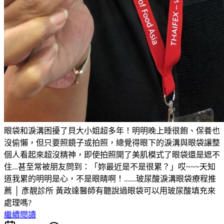
眼袋和淚溝困擾了貝大小姐超多年！明明晚上睡很飽、保養也
沒偷懶，但只要照鏡子或拍照，總覺得眼下的淚溝與眼袋讓整
個人看起來超沒精神，即使拍照開了美肌模式了眼袋還是遮不
住...甚至常被朋友問到：「妳最近是不是很累？」哎~~~天知
道我累的明明是心，不是眼睛啊！......玻尿酸淚溝眼袋療程推
薦 │ 彥靚診所 黃政達醫師有聽說過眼袋可以用玻尿酸填充來
處理嗎?
繼續閱讀