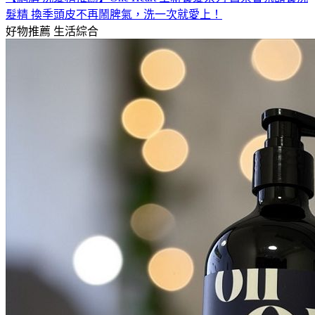
髮精 換季頭皮不再鬧脾氣，洗一次就愛上！
好物推薦
生活綜合