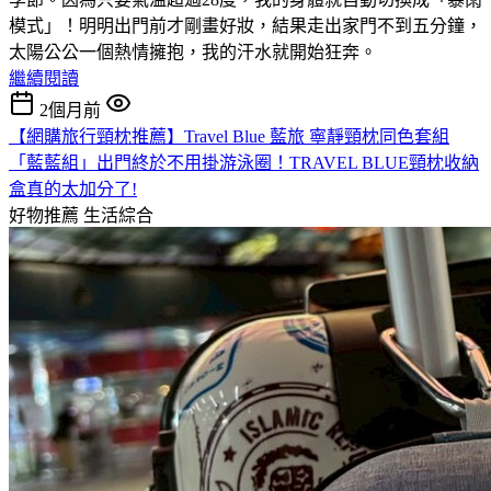
模式」！明明出門前才剛畫好妝，結果走出家門不到五分鐘，
太陽公公一個熱情擁抱，我的汗水就開始狂奔。
繼續閱讀
2個月前
【網購旅行頸枕推薦】Travel Blue 藍旅 寧靜頸枕同色套組
「藍藍組」出門終於不用掛游泳圈！TRAVEL BLUE頸枕收納
盒真的太加分了!
好物推薦
生活綜合