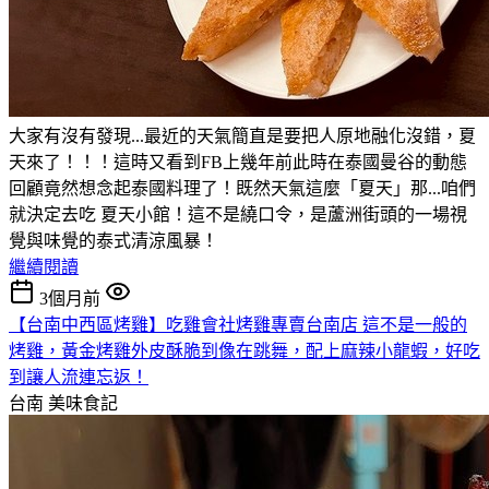
大家有沒有發現...最近的天氣簡直是要把人原地融化沒錯，夏
天來了！！！這時又看到FB上幾年前此時在泰國曼谷的動態
回顧竟然想念起泰國料理了！既然天氣這麼「夏天」那...咱們
就決定去吃 夏天小館！這不是繞口令，是蘆洲街頭的一場視
覺與味覺的泰式清涼風暴！
繼續閱讀
3個月前
【台南中西區烤雞】吃雞會社烤雞專賣台南店 這不是一般的
烤雞，黃金烤雞外皮酥脆到像在跳舞，配上麻辣小龍蝦，好吃
到讓人流連忘返！
台南
美味食記