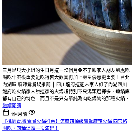
三月是貝大小姐的生日月這一整個月免不了跟家人朋友到處吃
喝吃什麼很重要能吃得皆大歡喜再加上壽星優惠更重要！台北
內湖區 麻辣鴛鴦鍋推薦 │ 四川龍府這週末家人訂了內湖四川
龍府吃火鍋家人說這家的火鍋超特別不只湯頭選擇多，連鍋底
都有自己的特色，而且不是只有單純涮肉吃鍋物的那種火鍋，
繼續閱讀
4個月前
【桃園青埔 鴛鴦火鍋推薦】怎麻辣頂級鴛鴦麻辣火鍋 四宮格
開吃，四種湯頭一次滿足！