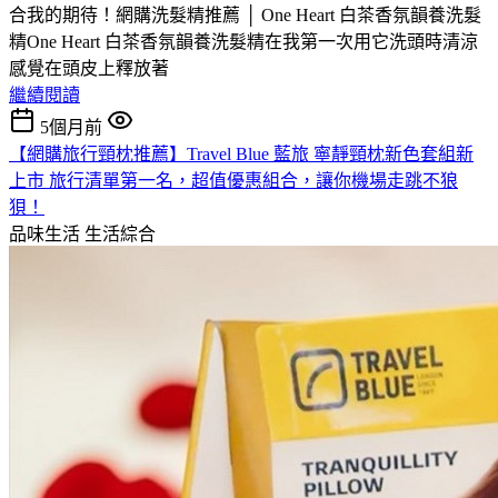
合我的期待！網購洗髮精推薦 │ One Heart 白茶香氛韻養洗髮
精One Heart 白茶香氛韻養洗髮精在我第一次用它洗頭時清涼
感覺在頭皮上釋放著
繼續閱讀
5個月前
【網購旅行頸枕推薦】Travel Blue 藍旅 寧靜頸枕新色套組新
上市 旅行清單第一名，超值優惠組合，讓你機場走跳不狼
狽！
品味生活
生活綜合