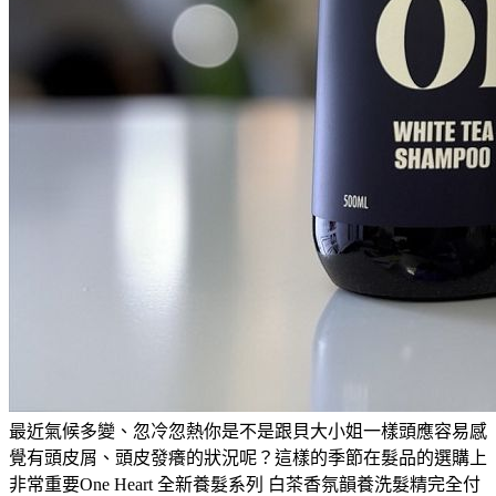
最近氣候多變、忽冷忽熱你是不是跟貝大小姐一樣頭應容易感
覺有頭皮屑、頭皮發癢的狀況呢？這樣的季節在髮品的選購上
非常重要One Heart 全新養髮系列 白茶香氛韻養洗髮精完全付