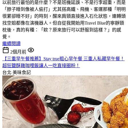
以前旅行最怕的是什麼？不是班機延誤、不是行李超重，而是
「脖子睡到像被人偷打」尤其搭高鐵、飛機、客運那種「明明
很累卻睡不好」的時刻，醒來肩頸直接進入石化狀態，連轉頭
找空姐都像在演機器人。但自從我開始用Travel Blue的寧靜頸
枕後，真的有種：「欸？原來旅行可以舒服到這樣？」的感
覺。
繼續閱讀
2個月前
【三重早午餐推薦】Stay true粗心早午餐 三重人私藏早午餐！
超狂鹽酥雞咖哩飯讓人一吃直接圈粉！
台北
美味食記