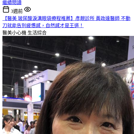
繼續閱讀
3週前
【醫美 玻尿酸淚溝眼袋療程推薦】彥靚診所 黃政達醫師 不動
刀就能告別疲憊感，自然感才是王道！
醫美小心機
生活綜合