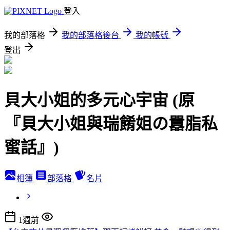
登入
我的部落格
我的部落格後台
我的帳號
登出
貝大小姐的多元心宇宙 (原
『貝大小姐與瑞餚姐の囂脂私
蜜話』)
相簿
部落格
名片
1週前