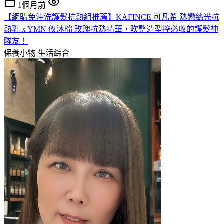
1個月前
【網購免沖洗護髮抗熱組推薦】KAFINCE 可凡希 熱戀絲光抗
熱乳 x YMN 攸沐橣 玫瑰抗熱精華，吹整造型控必收的護髮神
隊友！
保養小物
生活綜合