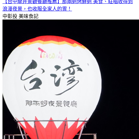
【台中龍井景觀餐廳推薦】那兩蚵烤鮮蚵 美食、駐唱收得到
浪漫夜景，也收服全家人的胃！
中彰投
美味食記