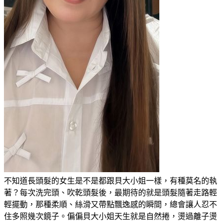
不知道長頭髮的女生是不是都跟貝大小姐一樣，有種莫名的執
著？每次洗完頭、吹乾頭髮後，最期待的就是頭髮隨著走路輕
輕擺動，那種柔順、絲滑又帶點飄逸感的瞬間，總會讓人忍不
住多照幾次鏡子。偏偏貝大小姐天生就是自然捲，燙過離子燙