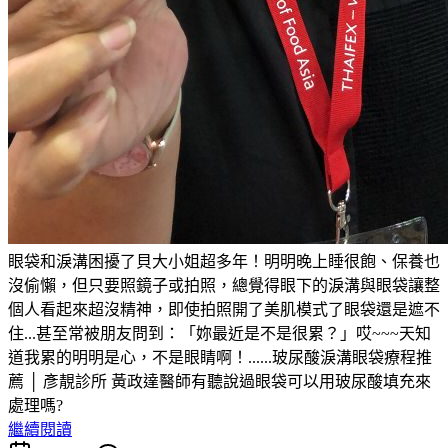
眼袋和淚溝困擾了貝大小姐超多年！明明晚上睡很飽、保養也
沒偷懶，但只要照鏡子或拍照，總覺得眼下的淚溝與眼袋讓整
個人看起來超沒精神，即使拍照開了美肌模式了眼袋還是遮不
住...甚至常被朋友問到：「妳最近是不是很累？」哎~~~天知
道我累的明明是心，不是眼睛啊！......玻尿酸淚溝眼袋療程推
薦 │ 彥靚診所 黃政達醫師有聽說過眼袋可以用玻尿酸填充來
處理嗎?
繼續閱讀