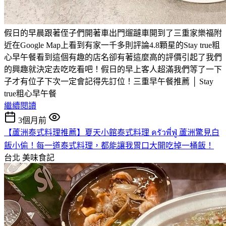
假日的早晨跟著侄子們開著車出門遛躂車開到了三重家樂福附
近在Google Map上看到有家一千多則評論4.8顆星的Stay true粗
心早午餐看到這個有趣的店名卻有著這麼高的評價引起了我們
的興趣就決定去吃吃看吧！假日的早上客人超滿我們等了一下
子才有位子下次一定會記得先訂位！三重早午餐推薦 │ Stay
true粗心早午餐
繼續閱讀
3個月前
【蘆洲泰式料理推薦】夏天小館泰式料理 ครัวพี่ฟู่ 蘆洲驚見白
飯小偷！每一道泰式料理，都能讓我胃口大開吃掉一桶飯！
台北
美味食記