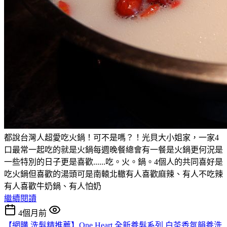
都說台灣人超愛吃火鍋！可不是嗎？！光貝大小姐家，一家4
口最常一起吃的就是火鍋每週晚餐總會有一餐是火鍋更何況是
一些特別的日子更是喜歡......吃。火。鍋。4個人的共同喜好是
吃火鍋但喜歡的湯頭可是南轅北轍有人喜歡麻辣、有人不吃辣
有人喜歡牛奶鍋、有人怕奶
繼續閱讀
4個月前
【網購 洗髮精推薦】One Heart 全新養髮系列 白茶香氛韻養洗