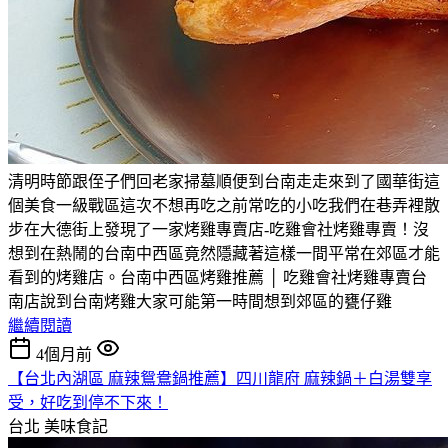
清明時節跟侄子們回老家掃墓順便到台南走走來到了國華街這
個美食一級戰區這次不想再吃之前常吃的小吃我們在巷弄裡散
步在大德街上發現了一家烤雞專賣店-吃雞會社烤雞專賣！沒
想到在熱鬧的台南中西區竟然隱藏著這樣一間平常在郊區才能
看到的烤雞店。台南中西區烤雞推薦 │ 吃雞會社烤雞專賣台
南店說到台南烤雞大家可能第一時間想到郊區的甕仔雞
繼續閱讀
4個月前
【台北內湖區 麻辣鴛鴦鍋推薦】四川龍府 麻辣鍋＋白湯雙享
受，好吃到停不下來！
台北
美味食記