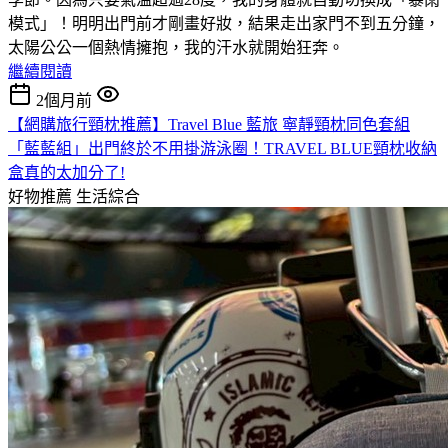
模式」！明明出門前才剛畫好妝，結果走出家門不到五分鐘，
太陽公公一個熱情擁抱，我的汗水就開始狂奔。
繼續閱讀
2個月前
【網購旅行頸枕推薦】Travel Blue 藍旅 寧靜頸枕同色套組
「藍藍組」出門終於不用掛游泳圈！TRAVEL BLUE頸枕收納
盒真的太加分了!
好物推薦
生活綜合