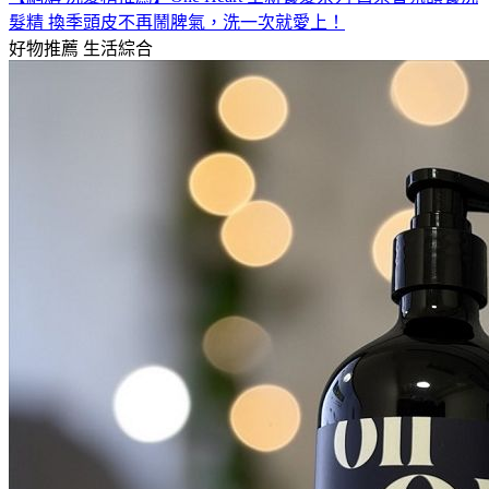
髮精 換季頭皮不再鬧脾氣，洗一次就愛上！
好物推薦
生活綜合