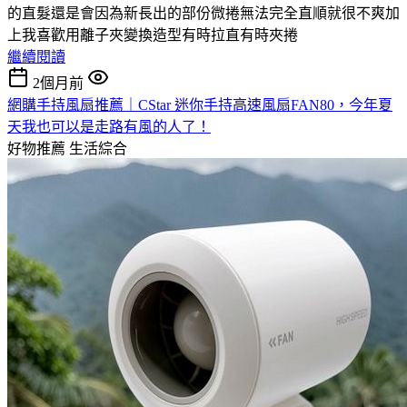
的直髮還是會因為新長出的部份微捲無法完全直順就很不爽加
上我喜歡用離子夾變換造型有時拉直有時夾捲
繼續閱讀
2個月前
網購手持風扇推薦｜CStar 迷你手持高速風扇FAN80，今年夏
天我也可以是走路有風的人了！
好物推薦
生活綜合