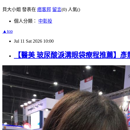
貝大小姐 發表在
痞客邦
留言
(0)
人氣(
)
個人分類：
中彰投
▲top
Jul
11
Sat
2026
10:00
【醫美 玻尿酸淚溝眼袋療程推薦】彥