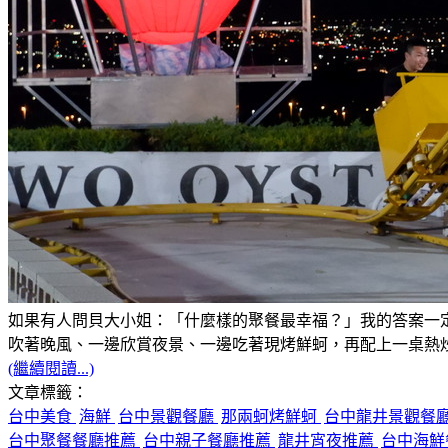
如果有人問貝大小姐：「什麼樣的聚餐最幸福？」我的答案一
吹著晚風、一邊欣賞夜景、一邊吃著現烤鮮蚵，再配上一桌熱
(繼續閱讀...)
文章標籤：
台中美食
海鮮
台中景觀餐廳
那兩蚵烤鮮蚵
台中龍井景觀餐
台中聚餐餐廳推薦
台中親子餐廳推薦
龍井宵夜推薦
台中海鮮