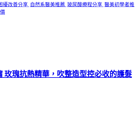
困擾改善分享
自然系醫美推薦
玻尿酸療程分享
醫美初學者推
價
攸沐橣 玫瑰抗熱精華，吹整造型控必收的護髮