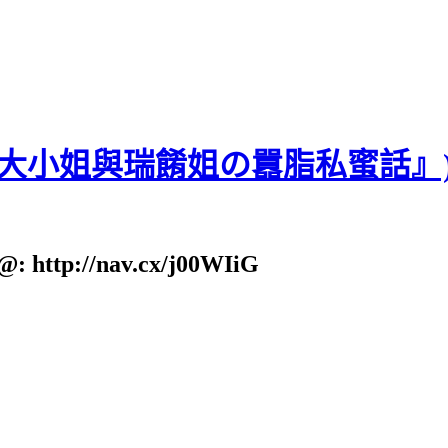
貝大小姐與瑞餚姐の囂脂私蜜話』
: http://nav.cx/j00WIiG