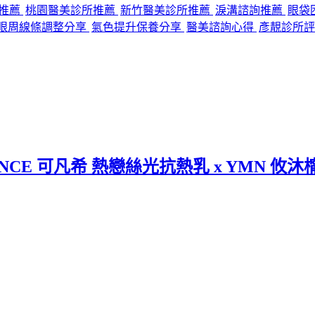
程推薦
桃園醫美診所推薦
新竹醫美診所推薦
淚溝諮詢推薦
眼袋
眼周線條調整分享
氣色提升保養分享
醫美諮詢心得
彥靚診所評
CE 可凡希 熱戀絲光抗熱乳 x YMN 