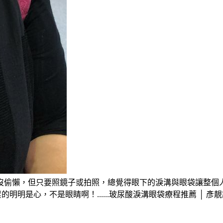
偷懶，但只要照鏡子或拍照，總覺得眼下的淚溝與眼袋讓整個人看
明明是心，不是眼睛啊！......玻尿酸淚溝眼袋療程推薦 │ 