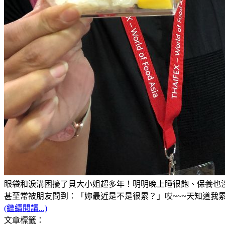
眼袋和淚溝困擾了貝大小姐超多年！明明晚上睡很飽、保養也沒
甚至常被朋友問到：「妳最近是不是很累？」哎~~~天知道我累的
(繼續閱讀...)
文章標籤：