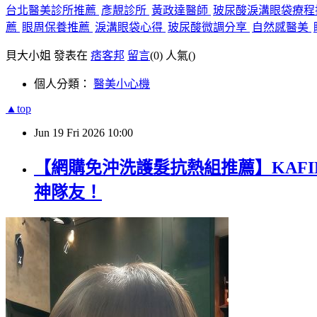
台北醫美診所推薦
彥靚診所
黃政達醫師
玻尿酸淚溝眼袋療
薦
眼周保養推薦
淚溝眼袋心得
玻尿酸微調分享
自然感醫美
貝大小姐 發表在
痞客邦
留言
(0)
人氣(
)
個人分類：
醫美小心機
▲top
Jun
19
Fri
2026
10:00
【網購免沖洗護髮抗熱組推薦】KAFIN
神隊友！