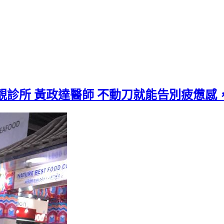
靚診所 黃政達醫師 不動刀就能告別疲憊感