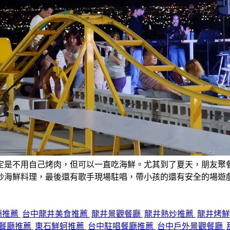
定是不用自己烤肉，但可以一直吃海鮮。尤其到了夏天，朋友聚
炒海鮮料理，最後還有歌手現場駐唱，帶小孩的還有安全的場遊
廳推薦
台中龍井美食推薦
龍井景觀餐廳
龍井熱炒推薦
龍井烤
餐廳推薦
東石鮮蚵推薦
台中駐唱餐廳推薦
台中戶外景觀餐廳