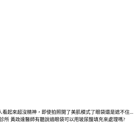
起來超沒精神，即使拍照開了美肌模式了眼袋還是遮不住...
彥靚診所 黃政達醫師有聽說過眼袋可以用玻尿酸填充來處理嗎?