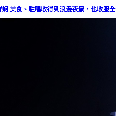
鮮蚵 美食、駐唱收得到浪漫夜景，也收服