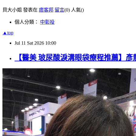
貝大小姐 發表在
痞客邦
留言
(0)
人氣(
)
個人分類：
中彰投
▲top
Jul
11
Sat
2026
10:00
【醫美 玻尿酸淚溝眼袋療程推薦】彥