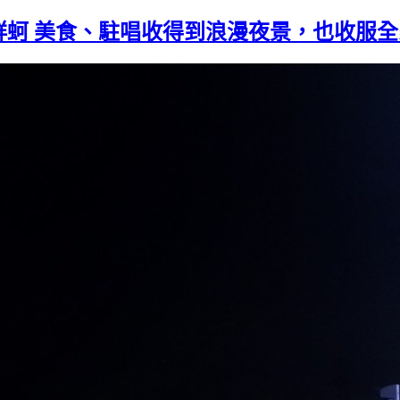
鮮蚵 美食、駐唱收得到浪漫夜景，也收服