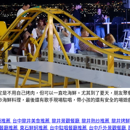
定是不用自己烤肉，但可以一直吃海鮮。尤其到了夏天，朋友聚
炒海鮮料理，最後還有歌手現場駐唱，帶小孩的還有安全的場遊
廳推薦
台中龍井美食推薦
龍井景觀餐廳
龍井熱炒推薦
龍井烤
餐廳推薦
東石鮮蚵推薦
台中駐唱餐廳推薦
台中戶外景觀餐廳