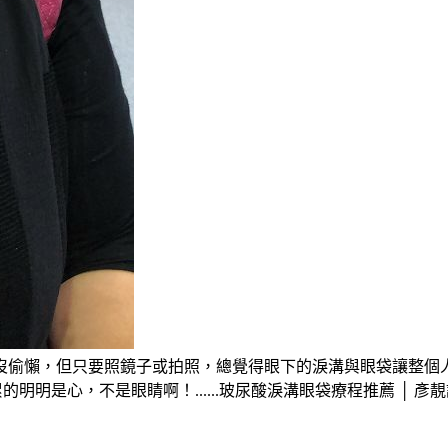
偷懶，但只要照鏡子或拍照，總覺得眼下的淚溝與眼袋讓整個人看
明明是心，不是眼睛啊！......玻尿酸淚溝眼袋療程推薦 │ 