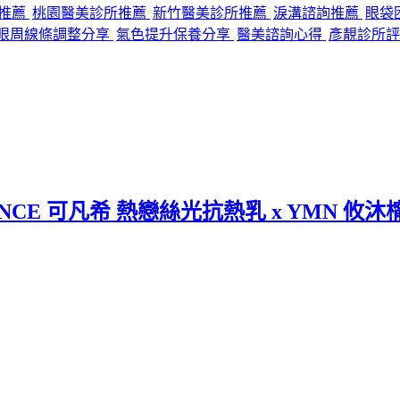
程推薦
桃園醫美診所推薦
新竹醫美診所推薦
淚溝諮詢推薦
眼袋
眼周線條調整分享
氣色提升保養分享
醫美諮詢心得
彥靚診所評
CE 可凡希 熱戀絲光抗熱乳 x YMN 