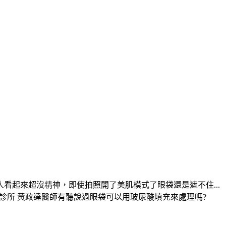
起來超沒精神，即使拍照開了美肌模式了眼袋還是遮不住...
彥靚診所 黃政達醫師有聽說過眼袋可以用玻尿酸填充來處理嗎?