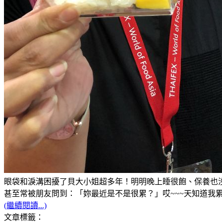
眼袋和淚溝困擾了貝大小姐超多年！明明晚上睡很飽、保養也沒
甚至常被朋友問到：「妳最近是不是很累？」哎~~~天知道我累的
(繼續閱讀...)
文章標籤：