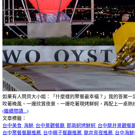
如果有人問貝大小姐：「什麼樣的聚餐最幸福？」我的答案一
吹著晚風、一邊欣賞夜景、一邊吃著現烤鮮蚵，再配上一桌熱
(繼續閱讀...)
文章標籤：
台中美食
海鮮
台中景觀餐廳
那兩蚵烤鮮蚵
台中龍井景觀餐
台中聚餐餐廳推薦
台中親子餐廳推薦
龍井宵夜推薦
台中海鮮