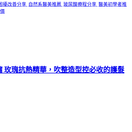
困擾改善分享
自然系醫美推薦
玻尿酸療程分享
醫美初學者推
價
攸沐橣 玫瑰抗熱精華，吹整造型控必收的護髮