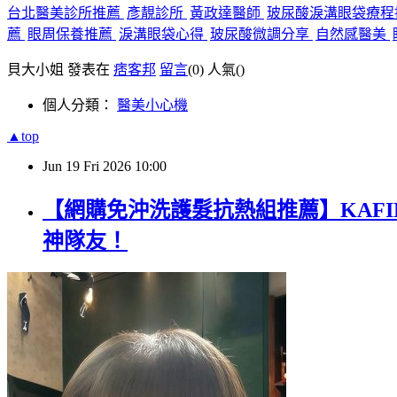
台北醫美診所推薦
彥靚診所
黃政達醫師
玻尿酸淚溝眼袋療
薦
眼周保養推薦
淚溝眼袋心得
玻尿酸微調分享
自然感醫美
貝大小姐 發表在
痞客邦
留言
(0)
人氣(
)
個人分類：
醫美小心機
▲top
Jun
19
Fri
2026
10:00
【網購免沖洗護髮抗熱組推薦】KAFIN
神隊友！