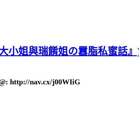
貝大小姐與瑞餚姐の囂脂私蜜話』
: http://nav.cx/j00WIiG