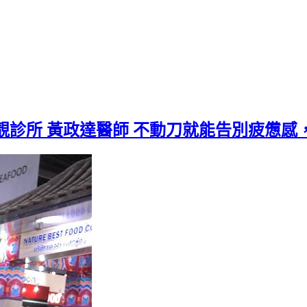
靚診所 黃政達醫師 不動刀就能告別疲憊感