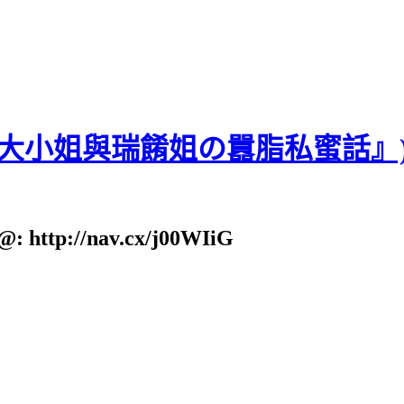
貝大小姐與瑞餚姐の囂脂私蜜話』
: http://nav.cx/j00WIiG