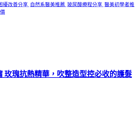
困擾改善分享
自然系醫美推薦
玻尿酸療程分享
醫美初學者推
價
攸沐橣 玫瑰抗熱精華，吹整造型控必收的護髮