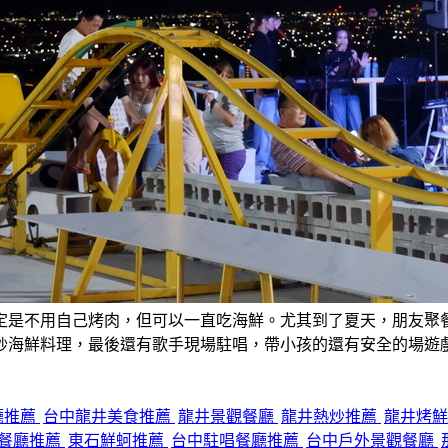
定是不用自己烤肉，但可以一直吃海鮮。尤其到了夏天，朋友聚
炒海鮮料理，最後還有歌手現場駐唱，帶小孩的還有安全的場遊
廳推薦
台中龍井美食推薦
龍井景觀餐廳
龍井熱炒推薦
龍井烤
餐廳推薦
東石鮮蚵推薦
台中駐唱餐廳推薦
台中戶外景觀餐廳