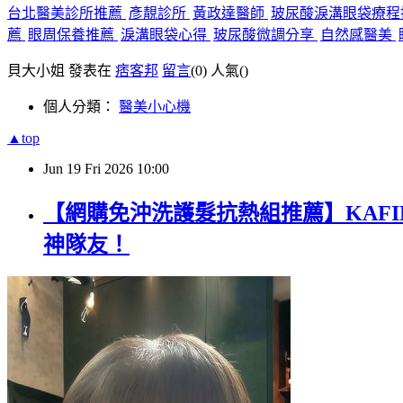
台北醫美診所推薦
彥靚診所
黃政達醫師
玻尿酸淚溝眼袋療
薦
眼周保養推薦
淚溝眼袋心得
玻尿酸微調分享
自然感醫美
貝大小姐 發表在
痞客邦
留言
(0)
人氣(
)
個人分類：
醫美小心機
▲top
Jun
19
Fri
2026
10:00
【網購免沖洗護髮抗熱組推薦】KAFIN
神隊友！