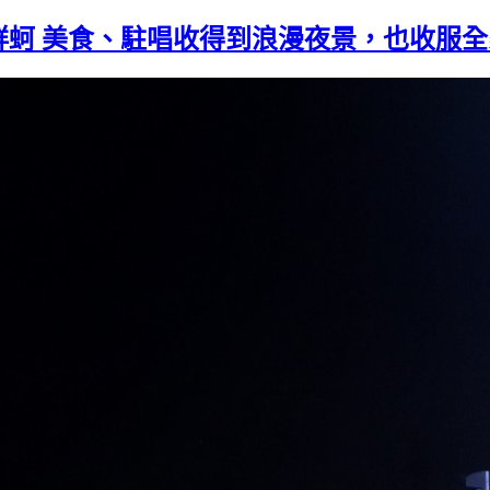
鮮蚵 美食、駐唱收得到浪漫夜景，也收服