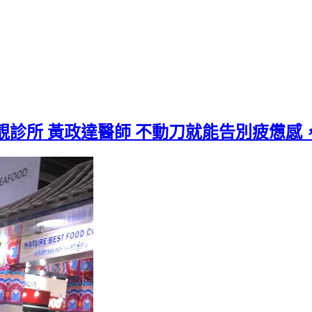
靚診所 黃政達醫師 不動刀就能告別疲憊感