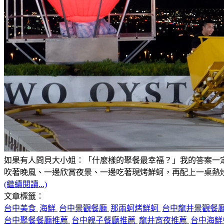
如果有人問貝大小姐：「什麼樣的聚餐最幸福？」我的答案一
吹著晚風、一邊欣賞夜景、一邊吃著現烤鮮蚵，再配上一桌熱
(繼續閱讀...)
文章標籤：
台中美食
海鮮
台中景觀餐廳
那兩蚵烤鮮蚵
台中龍井景觀餐
台中聚餐餐廳推薦
台中親子餐廳推薦
龍井宵夜推薦
台中海鮮