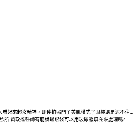
起來超沒精神，即使拍照開了美肌模式了眼袋還是遮不住...
彥靚診所 黃政達醫師有聽說過眼袋可以用玻尿酸填充來處理嗎?