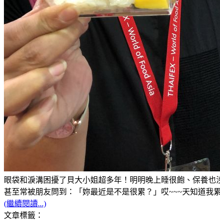
眼袋和淚溝困擾了貝大小姐超多年！明明晚上睡很飽、保養也沒
甚至常被朋友問到：「妳最近是不是很累？」哎~~~天知道我累的
(繼續閱讀...)
文章標籤：