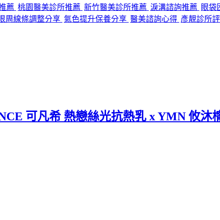
程推薦
桃園醫美診所推薦
新竹醫美診所推薦
淚溝諮詢推薦
眼袋
眼周線條調整分享
氣色提升保養分享
醫美諮詢心得
彥靚診所評
CE 可凡希 熱戀絲光抗熱乳 x YMN 