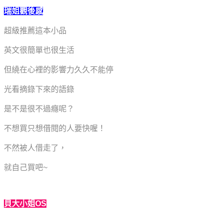
瑞姐觀後感
超級推薦這本小品
英文很簡單也很生活
但繞在心裡的影響力久久不能停
光看摘錄下來的語錄
是不是很不過癮呢？
不想買只想借閱的人
要快喔！
不然被人借走了，
就自己買吧~
貝大小姐OS