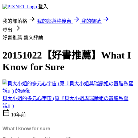
登入
我的部落格
我的部落格後台
我的帳號
登出
好書推薦
藝文評論
20151022【好書推薦】What I
Know for Sure
貝大小姐的多元心宇宙 (原『貝大小姐與瑞餚姐の囂脂私蜜
話』)
10年前
What I know for sure