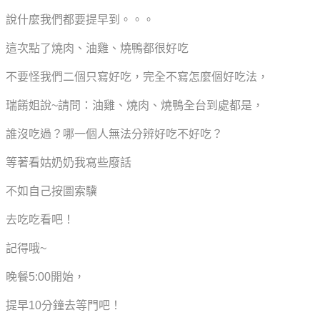
說什麼我們都要提早到。。。
這次點了
燒肉、
油雞、燒鴨都很好吃
不要怪我們二個
只寫好吃，完全不寫怎麼個好吃法，
瑞餚姐說~請問：油雞、燒肉、燒鴨全台到處都是，
誰沒吃過？哪一個人無法分辨好吃不好吃？
等著看姑奶奶我寫些廢話
不如自己按圖索驥
去吃吃看吧！
記得哦~
晚餐5:00開始，
提早10分鐘去等門吧！