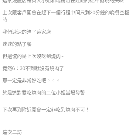
這家燒臘店是貝大小姐和瑞餚姐在趕路的途中發現的美味
上次跟客戶開會在趕下一個行程中間只剩20分鐘的晚餐空檔
時
我們速速的進了這家店
速速的點了餐
但遺憾的是上次沒吃到燒肉~
竟然6：30不到就沒有燒肉了
那一定是非常好吃吧。。。
於是這對愛吃燒肉的二位小姐當場發誓
下次再到附近開會一定
非吃到燒肉不可！
這次二訪