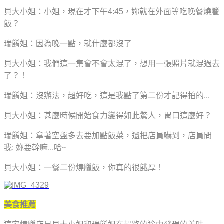
貝大小姐：小姐，現在才下午4:45，妳就在外面等吃晚餐燒臘
飯？
瑞餚姐：因為晚一點，就什麼都沒了
貝大小姐：我們這一集會不會太混了，想用一張照片就混過去
了？！
瑞餚姐：沒辦法，超好吃，這是我點了第二份才記得拍的...
貝大小姐：甚麼時候開始食力變得如此驚人
，
胃口這麼好？
瑞餚姐：拿著空盤多去要加點飯菜，還把店員嚇到，店員問
我: 妳要幹嘛...哈~
貝大小姐：一餐二份燒臘飯，你真的很餓厚！
美食推薦