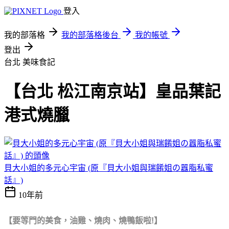
登入
我的部落格
我的部落格後台
我的帳號
登出
台北
美味食記
【台北 松江南京站】皇品葉記
港式燒臘
貝大小姐的多元心宇宙 (原『貝大小姐與瑞餚姐の囂脂私蜜
話』)
10年前
【要等門的美食，
油雞、燒肉、燒鴨飯啦!】