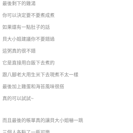
最後剩下的雞湯
你可以決定要不要煮成煮
如果還有一點肚子的話
貝大小姐建議你不要錯過
這粥真的很不錯
它是直接用白飯下去煮的
跟八腳老大用生米下去現煮不太一樣
最後加上雞蛋和海苔
風味很搭
真的可以試試~
而且最後的帳單真的讓貝大小姐嚇一跳
三個人各點了一瓶可樂