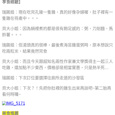
享食經驗】
瑞餚姐：現在吃完孔陵一隻雞，真的好像孕婦喔，肚子裡有一
隻雞在待產中。。。
貝大小姐：因為鍋裡煮的都是很有飽足感的：粥、刀削麵、馬
鈴薯。。。
瑞餚姐：但湯頭真的很棒，最後煮海苔雞蛋粥時，原本想說只
吃兩粒米，結果竟然完食
貝大小姐：而且今天跟超知名兩性作家兼文學獎得主一起三人
吃雞，還加點不少東西，價格卻是相當實惠，只是熱半死…
瑞餚姐：下次訂位要選擇往廁所走道的沙發區
貝大小姐：下次？！先把你肚裡的雞生出來再說吧~第二胎再
看何時囉~
美食推薦