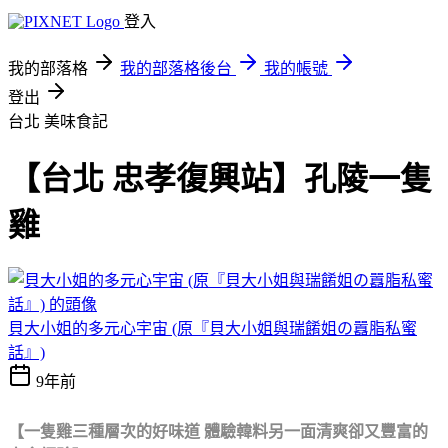
登入
我的部落格
我的部落格後台
我的帳號
登出
台北
美味食記
【台北 忠孝復興站】孔陵一隻
雞
貝大小姐的多元心宇宙 (原『貝大小姐與瑞餚姐の囂脂私蜜
話』)
9年前
【一隻雞三種層次的好味道
體驗韓料另一面清爽卻又豐富的