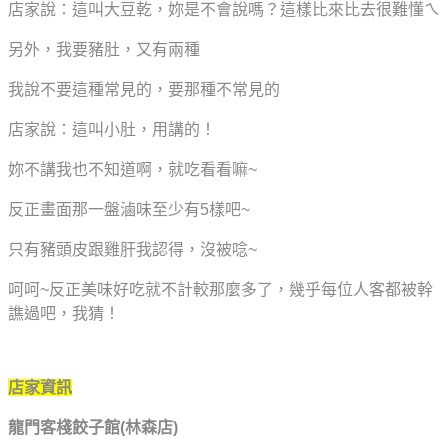
店家說：這叫大豆乾，妳是不會說嗎？這樣比來比去很難懂ㄟ
另外，我要豬肚，又有兩種
我說不要這種常見的，要那種不常見的
店家說：這叫小肚，用講的！
妳不講我也不知道啊，就吃看看嘛~
反正畫面那一盤滷味至少有5樣吧~
只有豬頭皮跟雞肝我認得，沒被唸~
呵呵~反正美味好吃就不計較那麼多了
，幾乎每位人客都被幹
譙過吧，我猜！
店家資訊
龍門客棧餃子館(林森店)