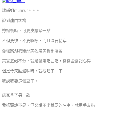
瑞餚姐murmur。。。
說到龍門客棧
妳點餐時，可要皮繃緊一點
不但要快，不要囉嗦，而且還要精準
像瑞餚姐我雖然美名是美食部落客
其實五榖不分，就是愛東吃西吃，寫寫些食記心得
但是今天點滷味時，就被噹了一下
我說我要這個豆干，
店家拿了另一款
我搖頭說不是，但又說不出我要的名字，就用手去指