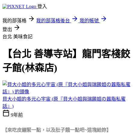
登入
我的部落格
我的部落格後台
我的帳號
登出
台北
美味食記
【台北 善導寺站】龍門客棧餃
子館(林森店)
貝大小姐的多元心宇宙 (原『貝大小姐與瑞餚姐の囂脂私蜜
話』)
9年前
【來吃皮繃緊一點，以及肚子餓一點吧~這塊給妳】