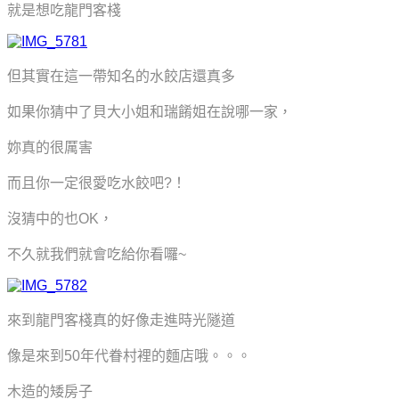
就是想吃龍門客棧
但其實在這一帶知名的水餃店還真多
如果你猜中了
貝大小姐和瑞餚姐在說哪一家，
妳真的很厲害
而且你一定很愛吃水餃吧?！
沒猜中的也OK，
不久就我們就會吃給你看囉~
來到龍門客棧真的好像走進時光隧道
像是來到50年代眷村裡的麵店哦。。。
木造的矮房子