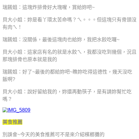
瑞餚姐：這塊炸排骨好大塊喔，賞給妳吧~
貝大小姐：妳是看丫環太苦命嗎？
ㄟ。。。
但這塊只有骨頭沒
有肉ㄟ！
瑞餚姐：沒關係，最後這塊肉也給妳，我把水餃吃囉~
貝大小姐：這家店有名的就是水餃ㄟ，我都沒吃到幾個，況且
那塊排骨也原本就是我的
瑞餚姐：好了~最後的都給妳吧~瞧妳吃得這德性，幾天沒吃
飯啊?
貝大小姐：說好留給我的，妳還再動筷子，是有請妳幫忙吃
嗎？
美食推薦
別誤會~今天的美食推薦可不是來介紹檳榔攤的