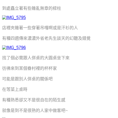
到處矗立著有些雜亂無章的樑柱
店裡夾雜著一些穿著吊嘎啊或是汗衫的人
有種四週傳來濃濃外省老先生談天的幻聽及錯覺
找了個必需跟人併桌的大圓桌坐下來
彷彿來到某個眷村裡的杯杯家
可能是跟別人併桌的關係吧
在等菜上桌時
有種熟悉卻又不是很自在的陌生感
就像是到不是很熟的人家中做客吧~