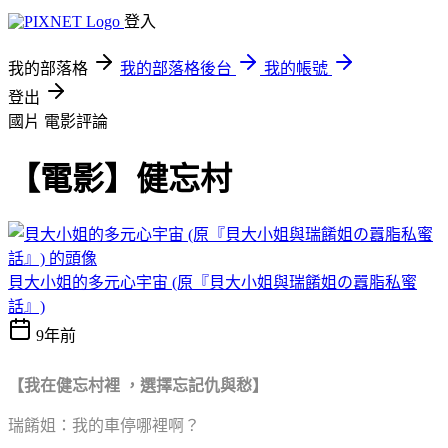
登入
我的部落格
我的部落格後台
我的帳號
登出
國片
電影評論
【電影】健忘村
貝大小姐的多元心宇宙 (原『貝大小姐與瑞餚姐の囂脂私蜜
話』)
9年前
【我在健忘村裡 ，選擇忘記仇與愁】
瑞餚姐：我的車停哪裡啊？