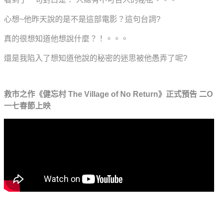
心想~他昨天說的是不是這部電影？這句台詞?
真的很想知道他想說什麼？！。。。
還是我陷入了想知道他說的秘密的迷思被他愚弄了呢?
救市之作《健忘村 The Village of No Return》正式預告 二O
一七春節上映