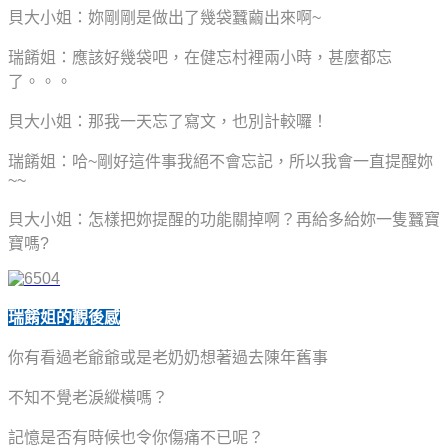
貝大小姐：妳剛剛是做出了幾袋蠶繭出來啊~
瑞餚姐：應該好幾袋吧，在健忘村裡兩小時，甚麼都忘
了。。。
貝大小姐：那我一天忘了寫文，也別計較囉！
瑞餚姐：哈~剛好這件事我絕不會忘記，所以我會一直提醒妳
~~
貝大小姐：怎樣把妳提醒的功能關掉啊？再給多給妳一隻蠶寶
寶嗎?
瑞餚姐的觀後感
你有看過老爺爺或是老奶奶想著過去陳年舊事
不知不覺老淚縱橫嗎？
記憶是否有時候也令你傷痛不已呢？