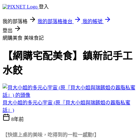
登入
我的部落格
我的部落格後台
我的帳號
登出
網購美食
美味食記
【網購宅配美食】鎮新記手工
水餃
貝大小姐的多元心宇宙 (原『貝大小姐與瑞餚姐の囂脂私蜜
話』)
8年前
【快速上桌的美味，吃得到的一粒一感動!】