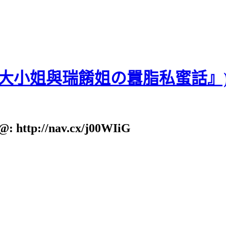
貝大小姐與瑞餚姐の囂脂私蜜話』
: http://nav.cx/j00WIiG