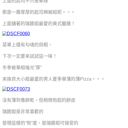
上面的起司不只是牽絲
那是一層厚厚的起司棉被組耶。。。
上面鋪著的瑞餚姐最愛的美式臘腸！
菜單上還有勾魂的蒜蝦，
下次一定要來試試這一味！
冬季被單組嗑光”厚”
來換貝大小姐最愛的男人夏季單薄的薄Pizza。。。
沒有薄到像餅乾，但稍微勃起的餅皮
瑞餚姐是非常喜歡的
發現這樣的”勃”度，是瑞餚姐可接受的