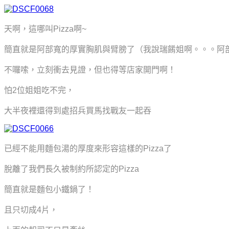
天啊，這哪叫Pizza啊~
簡直就是阿部寬的厚實胸肌與臂膀了
（我說瑞餚姐啊。。。阿
不囉嗦，立刻衝去見證，但也得等店家開門啊！
怕2位姐姐吃不完，
大半夜裡還得到處招兵買馬找戰友一起吞
已經不能用麵包湯的厚度來形容這樣的Pizza了
脫離了我們長久被制約所認定的Pizza
簡直就是麵包小鐵鍋了！
且只切成4片，