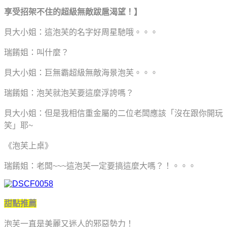
享受招架不住的
超級無敵
跋扈渴望！】
貝大小姐：這泡芙的名字好周星馳哦。。。
瑞餚姐：叫什麼？
貝大小姐：巨無霸超級無敵海景泡芙。。。
瑞餚姐：泡芙就泡芙要這麼浮誇嗎？
貝大小姐：但是我相信重金屬的二位老闆應該「沒在跟你開玩
笑」耶~
《泡芙上桌》
瑞餚姐：老闆~~~這泡芙一定要搞這麼大嗎？！。。。
甜點推薦
泡芙一直是美麗又迷人的邪惡勢力！