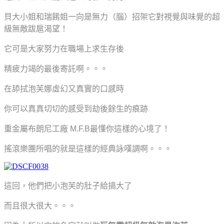
貝大小姐和瑞餚姐一向是無力（腦）招架它對視覺與味覺的超
級無敵跋扈渴望！
它可是大家努力在職場上求生存後
精疲力竭的最後寄託啊。。。
在舔拭泡芙娜虛幻又真實的口感時
你可以真真切切的感受到劫後餘生的痕跡
重金屬布朗尼工廠 M.F.B最懂你這樣的心境了！
搖滾樂團所唱的就是這樣的經典詠嘆調啊。。。
這回，他們把小泡芙的肚子給搞大了
而且很大很大。。。