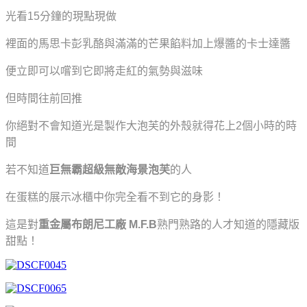
光看15分鐘的現點現做
裡面的馬思卡彭乳酪與滿滿的芒果餡料加上爆醬的卡士達醬
便立即可以嚐到它即將走紅的氣勢與滋味
但時間往前回推
你絕對不會知道光是製作大泡芙的外殼就得花上2個小時的時
間
若不知道
巨無霸超級無敵海景泡芙
的人
在蛋糕的展示冰櫃中你完全看不到它的身影！
這是對
重金屬布朗尼工廠
M.F.B
熟門熟路的人才知道的隱藏版
甜點！