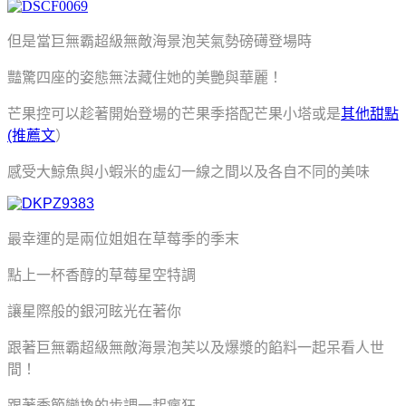
但是當巨無霸超級無敵海景泡芙氣勢磅礡登場時
豔驚四座的姿態無法藏住她的美艷與華麗！
芒果控可以趁著開始登場的芒果季搭配芒果小塔或是
其他甜點
(推薦文
）
感受大鯨魚與小蝦米的虛幻一線之間以及各自不同的美味
最幸運的是兩位姐姐在草莓季的季末
點上一杯香醇的草莓星空特調
讓星際般的銀河眩光在著你
跟著巨無霸超級無敵海景泡芙以及爆漿的餡料一起呆看人世
間！
跟著季節變換的步調一起瘋狂