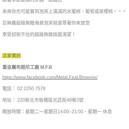
未來你也可能嘗到泡芙上滿滿的水蜜桃、葡萄或是櫻桃。。。
巨無霸超級無敵海景泡芙就是等著你來放空
享受招架不住的超級無敵跋扈渴望！
店家資訊
重金屬布朗尼工廠 M.F.B
https://www.facebook.com/Metal.Feat.Brownie/
電話： 02 2250 7578
地址： 220新北市板橋區光武街48巷3號
開放時間：星期二～星期日14:00–21:00．星期一 休息