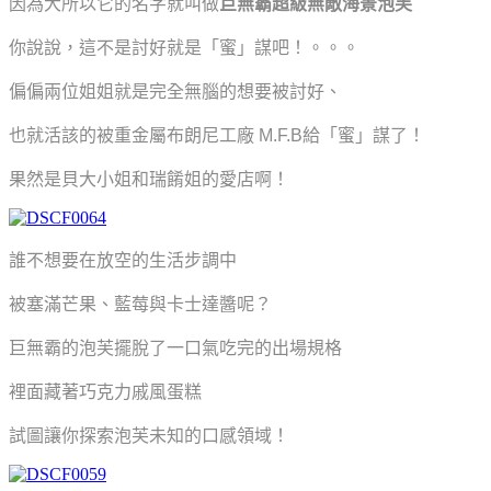
因為大所以它的名字就叫做
巨無霸超級無敵海景泡芙
你說說，這不是討好就是「蜜」謀吧！。。。
偏偏兩位姐姐就是完全無腦的想要被討好、
也就活該的被重金屬布朗尼工廠 M.F.B給「蜜」謀了！
果然是
貝大小姐和瑞餚姐的愛店啊！
誰不想要在放空的生活步調中
被塞滿芒果、藍莓與卡士達醬呢？
巨無霸的泡芙擺脫了一口氣吃完的出場規格
裡面藏著巧克力戚風蛋糕
試圖讓你探索泡芙未知的口感領域！