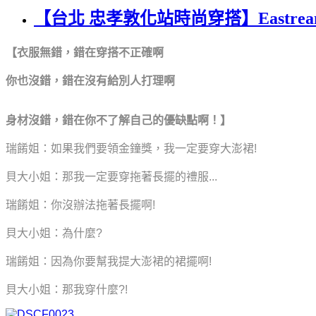
【台北 忠孝敦化站時尚穿搭】Eastr
【
衣服無錯，錯在穿搭不正確啊
你也沒錯，錯在沒有給別人打理
啊
身材沒錯，錯在你不了解自己的優缺點啊！
】
瑞餚姐：如果我們要領金鐘獎，我一定要穿大澎裙!
貝大小姐：那我一定要穿拖著長擺的禮服...
瑞餚姐：你沒辦法
拖著長擺啊!
貝大小姐：為什麼?
瑞餚姐：因為你要幫我提大澎裙的裙擺啊!
貝大小姐：那我穿什麼?!