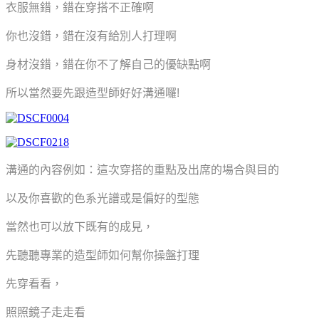
衣服無錯，錯在穿搭不正確
啊
你也沒錯，錯在沒有給別人打理
啊
身材沒錯，錯在你不了解自己的優缺點啊
所以當然要先跟造型師好好溝通囉!
溝通的內容例如：這次穿搭
的
重點及出席的場合與目的
以及你喜歡
的
色系光譜或是偏好的型態
當然也可以放下既有的成見，
先聽聽專業的造型師如何幫你操盤打理
先穿看看，
照照鏡子走走看