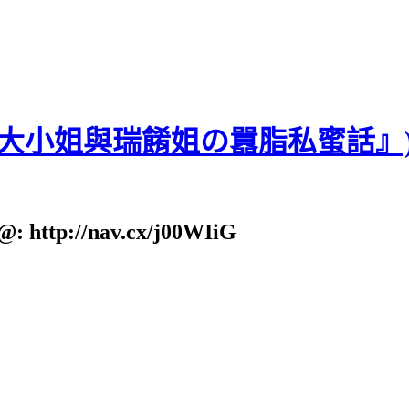
貝大小姐與瑞餚姐の囂脂私蜜話』
: http://nav.cx/j00WIiG