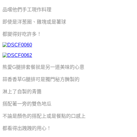
品嚐他們手工現作料理
即使是洋葱圈、雞塊或是薯球
都變得好吃許多！
熊愛G腿排套餐就是另一道美味的心意
蒜香香草G腿排可是獨門秘方醃製的
淋上了自製的青醬
搭配著一旁的雙色地瓜
不論是顏色的搭配上或是餐點的口感上
都看得出跩跩的用心！