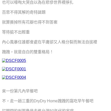
也可以嚎啕大哭自以為在悲慘世界裡掙扎
百思不得其解的奇特謎題
就算撕掉所有花瓣也得不到答案
等待掂不出輕重
內心風暴任誰都會處在平庸卻又人格分裂而無法自拔裡
跩跩，就是
自白的
雙重格局！
來一份第凡內早餐吧
不，走一趟三重的DryDry Home跩跩的窩吃早午餐吧
打開門的剎那像是走進台灣50年代的家庭