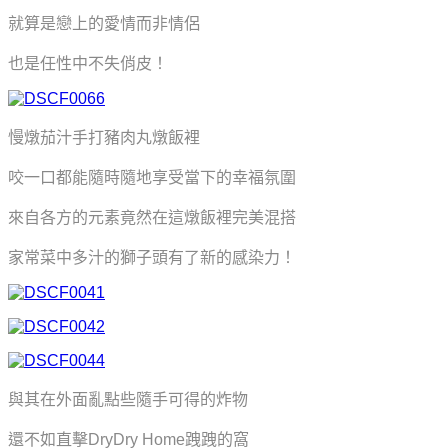
就算是戀上的愛情而非情侶
也是任性中不失俏皮！
慢燉茄汁手打豬肉丸燉飯裡
咬一口都能隨時隨地享受當下的幸福氛圍
來自各方的元素竟然在這燉飯裡完美混搭
家常菜中多汁的獅子頭有了新的感染力！
與其在外面亂點些隨手可得的炸物
還不如直擊DryDry Home跩跩的窩