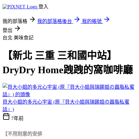
登入
我的部落格
我的部落格後台
我的帳號
登出
台北
美味食記
【新北 三重 三和國中站】
DryDry Home跩跩的窩咖啡廳
貝大小姐的多元心宇宙 (原『貝大小姐與瑞餚姐の囂脂私蜜
話』)
7年前
【
不用刻意的安排