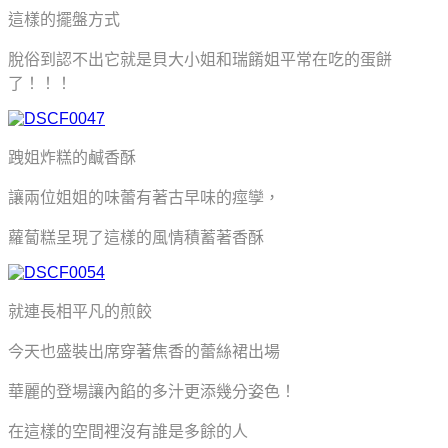
這樣的擺盤方式
脫俗到認不出它就是貝大小姐和瑞餚姐平常在吃的蛋餅
了！！！
跩姐炸糕的鹹香酥
讓兩位姐姐的味蕾有著古早味的痙孿，
蘿蔔糕呈現了這樣的風情積蓄著香酥
就連長相平凡的煎餃
今天也盛裝出席
穿著焦香的蕾絲裙出場
華麗的登場讓內餡的多汁更添幾分姿色！
在這樣的空間裡沒有誰是多餘的人