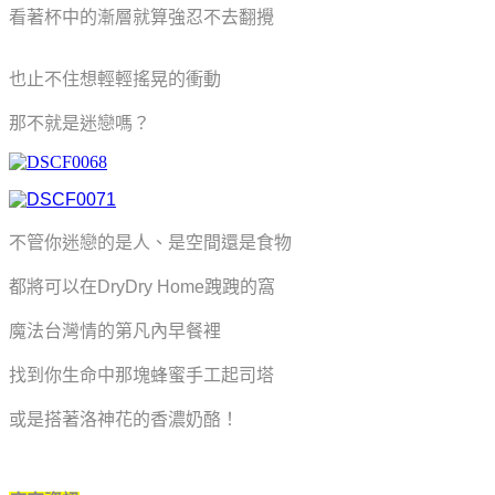
看著杯中的漸層就算強忍不去翻攪
也止不住想輕輕搖晃的衝動
那不就是迷戀嗎？
不管你迷戀的是人、是空間還是食物
都將可以在DryDry Home跩跩的窩
魔法台灣情的第凡內早餐裡
找到你生命中那塊蜂蜜手工起司塔
或是搭著洛神花的香濃奶酪！