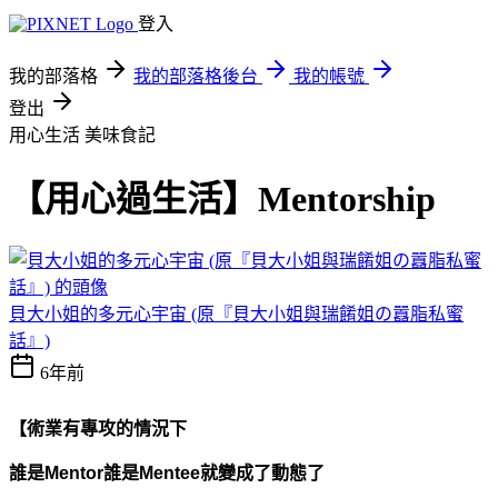
登入
我的部落格
我的部落格後台
我的帳號
登出
用心生活
美味食記
【用心過生活】Mentorship
貝大小姐的多元心宇宙 (原『貝大小姐與瑞餚姐の囂脂私蜜
話』)
6年前
【
術業有專攻的情況下
誰是Mentor誰是Mentee就變成了動態了