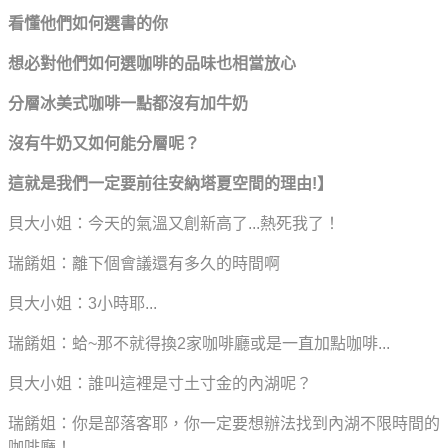
看懂他們如何選書的你
想必對他們如何選咖啡的品味也相當放心
分層冰美式咖啡一點都沒有加牛奶
沒有牛奶又如何能分層呢？
這就是我們一定要前往安納塔夏空間的理由!
】
貝大小姐：
今天的氣溫又創新高了...熱死我了！
瑞餚姐：離下個會議還有多久的時間啊
貝大小姐：3小時耶...
瑞餚姐：蛤~那不就得換2家咖啡廳或是一直加點咖啡...
貝大小姐：誰叫這裡是寸土寸金的內湖呢？
瑞餚姐：你是部落客耶，你一定要想辦法找到內湖不限時間的
咖啡廳！