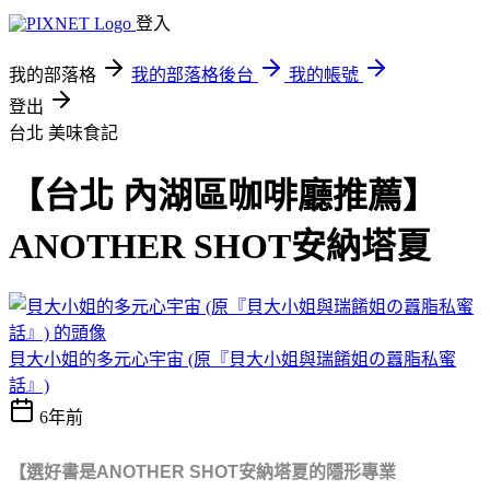
登入
我的部落格
我的部落格後台
我的帳號
登出
台北
美味食記
【台北 內湖區咖啡廳推薦】
ANOTHER SHOT安納塔夏
貝大小姐的多元心宇宙 (原『貝大小姐與瑞餚姐の囂脂私蜜
話』)
6年前
【
選好書是ANOTHER SHOT安納塔夏的隱形專業