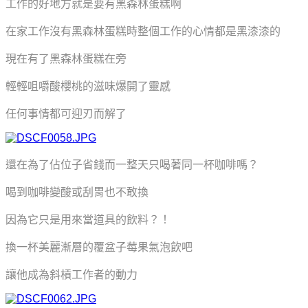
工作的好地方就是要有黑森林蛋糕啊
在家工作沒有黑森林
蛋糕
時整個工作的心情都是黑漆漆的
現在有了黑森林
蛋糕
在旁
輕輕咀嚼酸櫻桃的滋味
爆開了靈感
任何事情都可迎刃而解了
還在為了佔位子省錢而一整天只喝著同一杯咖啡嗎？
喝到咖啡變酸或刮胃也不敢換
因為它只是用來當道具的飲料？！
換一杯美麗漸層的覆盆子莓果氣泡飲吧
讓他成為斜槓工作者的動力