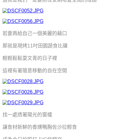
若要再給自己一個美麗的藉口
那就是現烤11吋田園蔬食比薩
輕輕鬆鬆耍文青的日子裡
這裡有著隨意移動的自在空間
找一處透著陽光的窗櫺
讓食材新鮮的香燻鴨胸佐沙拉輕食