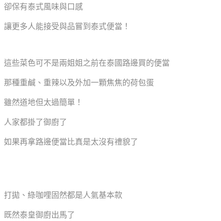
卻保有泰式風味與口感
讓更多人能接受與品嘗到泰式便當！
這些菜色可不是兩姐姐之前在泰國路邊買的便當
那種重鹹、重辣以及外加一顆焦焦的荷包蛋
雖然道地但太過簡單！
人家都掛了御廚了
如果再拿路邊便當比真是太沒有禮貌了
打拋、綠咖哩固然都是人氣基本款
既然泰皇御廚出馬了