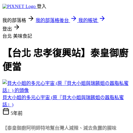
登入
我的部落格
我的部落格後台
我的帳號
登出
台北
美味食記
【台北 忠孝復興站】泰皇御廚
便當
貝大小姐的多元心宇宙 (原『貝大小姐與瑞餚姐の囂脂私蜜
話』)
5年前
【泰皇御廚阿明師特地幫台灣人減辣、減去魚露的腥味