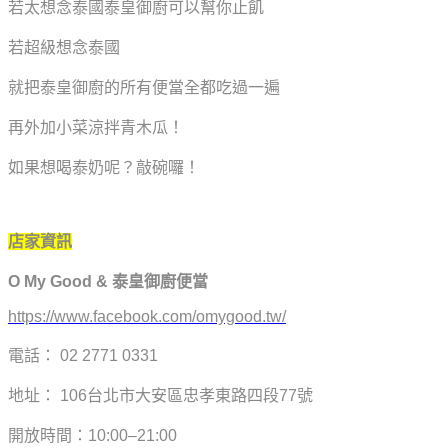
若太想念泰國泰皇御廚可以幫你止飢
若超級想念泰國
就把泰皇御廚的所有便當全都吃過一遍
再外加小菜涼拌青木瓜！
如果想喝泰奶呢？敲碗囉！
店家資訊
O My Good & 泰皇御廚便當
https://www.facebook.com/omygood.tw/
電話： 02 2771 0331
地址： 106台北市大安區忠孝東路四段77號
開放時間：10:00–21:00