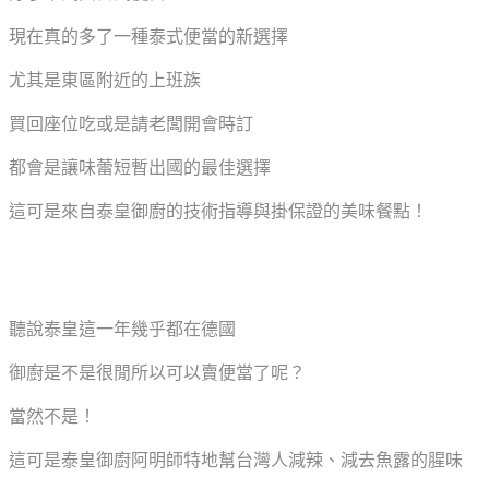
現在真的多了一種泰式便當的新選擇
尤其是東區附近的上班族
買回座位吃或是請老闆開會時訂
都會是讓味蕾短暫出國的最佳選擇
這可是來自泰皇御廚的技術指導與掛保證的美味餐點！
聽說泰皇這一年幾乎都在德國
御廚是不是很閒所以可以賣便當了呢？
當然不是！
這可是泰皇御廚阿明師特地幫台灣人減辣、減去魚露的腥味