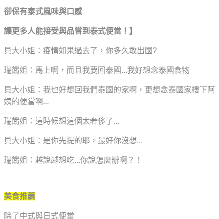
卻保有泰式風味與口感
讓更多人能接受與品嘗到泰式便當！】
貝大小姐：疫情如果過去了，你多久敢出國?
瑞餚姐：馬上啊，而且我要回泰國...我好想念泰國食物
貝大小姐：我也好想回我們泰國的家啊，更想念泰國家樓下阿
姨的便當啊...
瑞餚姐：這時候想這個太奢侈了...
貝大小姐：是你先提的耶，最好你沒想...
瑞餚姐：越說越想吃...你說怎麼辦啊？！
美食推薦
除了中式與日式便當