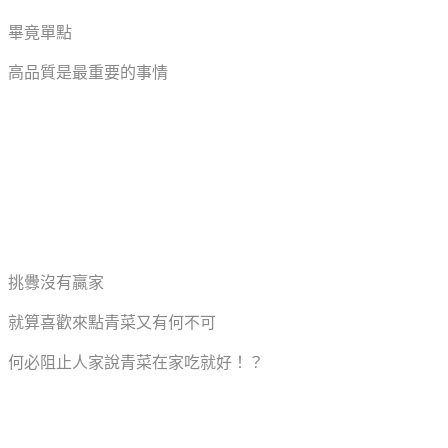
畢竟單點
高品質是最重要的事情
挑釁沒有贏家
就算喜歡來點青菜又有何不可
何必阻止人家說青菜在家吃就好！？