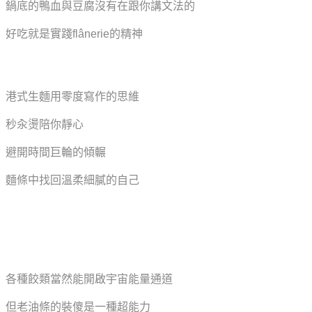
鍋底的鴨血與豆腐沒有在跟你講文法的
好吃就是實踐flânerie的精神
港式生麵用零度寫作的思維
秒汆燙陪你靜心
避開時間巨輪的傾輾
麵條中找回溫柔細膩的自己
各種餃類當然能開啟宇宙能量通道
但老油條的裝傻是一種超能力