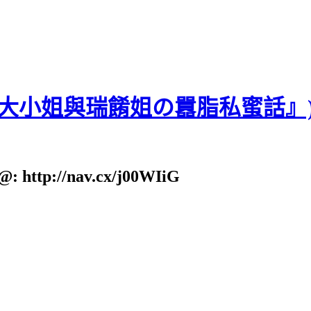
貝大小姐與瑞餚姐の囂脂私蜜話』
: http://nav.cx/j00WIiG