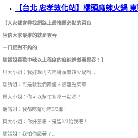
【台北 忠孝敦化站】橋頭麻辣火鍋 
【大家都會尋找網路上最推薦必點的菜色
相信大家最推的就是雲吞
一口絕對不夠的
瑞餚姐喜歡中辣以上程度的麻辣鍋煮著雲吞！】
貝大小姐：我好想再去吃橋頭麻辣火鍋啊...
瑞餚姐：可是就我們兩個人很難點菜耶...
貝大小姐：你可以幫忙多吃一點嗎？
瑞餚姐：我都吃幫你吃2/3耶！
貝大小姐：你好意思，是留2/3給我吧！
瑞餚姐：我怕你餓著了...