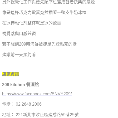
另外視覺化工作與優先順序也變成智者快樂的泉源
像是這杯巧克力歐蕾竟然插著一整支牛奶冰棒
在冰棒融化前整杯就是冰的歐雷
視覺感與口感兼顧
若不想到209時海鮮被捷足先登點完的話
建議前一天預約唷！
店家資訊
209 kitchen
餐酒館
https://www.facebook.com/ENVY209/
電話： 02 2648 2006
地址： 221新北市汐止區建成路59巷25號