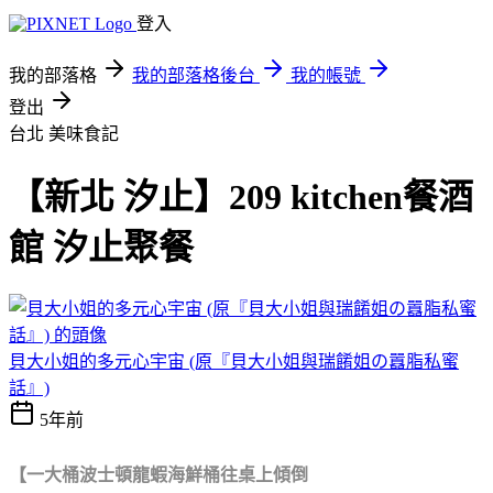
登入
我的部落格
我的部落格後台
我的帳號
登出
台北
美味食記
【新北 汐止】209 kitchen餐酒
館 汐止聚餐
貝大小姐的多元心宇宙 (原『貝大小姐與瑞餚姐の囂脂私蜜
話』)
5年前
【一大桶波士頓龍蝦海鮮桶往桌上傾倒