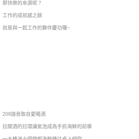
那快樂的來源呢？
工作的成就感之餘
就是與一起工作的夥伴慶功囉~
209諧音取自愛喝酒
拉開酒的拉環讓氣泡成為手抓海鮮的前導
一大桶波士頓龍蝦海鮮桶往桌上傾倒