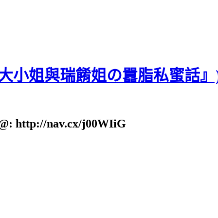
貝大小姐與瑞餚姐の囂脂私蜜話』
: http://nav.cx/j00WIiG