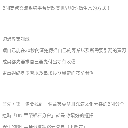
BNI商務交流系統平台是改變世界和你做生意的方式！
透過專業訓練
讓自己能在20秒內清楚傳達自己的專業以及所需要引薦的資源
成員都先要求自己要先付出才有收穫
更重視終身學習以及追求長期穩定的商業關係
首先，第一步要找到一個菁英薈萃且充滿文化素養的BNI分會
這時「BNI華榮鑽石分會」就是 你最好的選擇
現任的BNI華榮分會謝銘元會長（下圖左）