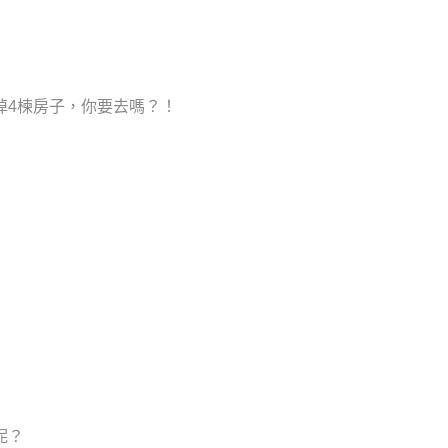
掉4楝房子，你要去嗎？！
呢？