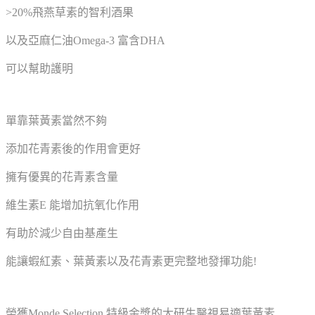
>20%飛燕草素的智利酒果
以及亞麻仁油Omega-3 富含DHA
可以幫助護明
單靠葉黃素當然不夠
添加花青素後的作用會更好
擁有優異的花青素含量
維生素E 能增加抗氧化作用
有助於減少自由基產生
能讓蝦紅素、葉黃素以及花青素更完整地發揮功能!
榮獲Monde Selection 特級金獎的大研生醫視易適葉黃素