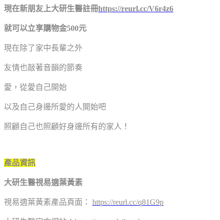
現在新朋友上大研生醫註冊
https://reurl.cc/V6r4z6
就可以立享購物金500元
現在除了家中長輩之外
友情也敲著音韻的節奏
愛，從愛自己開始
以及自己身邊所愛的人開始吧
照顧自己也照顧好身邊所有的家人！
產品資訊
大研生醫視易適葉黃素
視易適葉黃素產品頁面：
https://reurl.cc/q81G9p