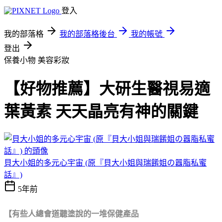
登入
我的部落格
我的部落格後台
我的帳號
登出
保養小物
美容彩妝
【好物推薦】大研生醫視易適
葉黃素 天天晶亮有神的關鍵
貝大小姐的多元心宇宙 (原『貝大小姐與瑞餚姐の囂脂私蜜
話』)
5年前
【有些人總會道聽塗說的一堆保健產品