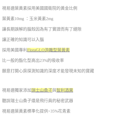
視易適葉黃素採用美國國衛院的黃金比例
葉黃素10mg ：玉米黃素2mg
讓長期誤解的腦殼因為有了實證而有了縫隙
讓正確的知識可以入腦
採用美國專利
FloraGLO游離型葉黃素
比一般的酯化型高出23%的吸收率
願意打開心房探測知識的深度才能發現未知的寶藏
視易適獨家添加
瑞士山桑子
與
智利酒果
聽說瑞士山桑子還是飛行員的秘密武器
視易適葉黃素標準化提供>35%花青素