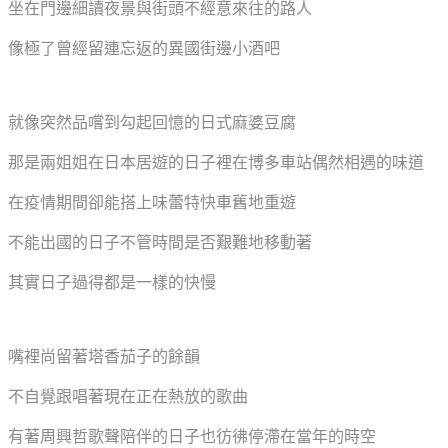
坐在門邊細讀夜景與街頭不經意來往的路人
像極了曾經留連忘返的異國街邊小酒吧
就像突然品嚐到勾起回憶的日式麻婆豆腐
那是兩姐姐在日本居遊的日子裡在博多車站偶然相遇的味道
在疫情期間卻能搭上味蕾特快車舊地重遊
不能出國的日子不管時間是否艱難地移動著
其實日子過得都是一樣的快慢
嘴裡尚留著塔香茄子的餘韻
不自覺跟唱著現在正在熱放的歌曲
有著周興哲歌聲陪伴的日子也彷彿停滯在當年的時空