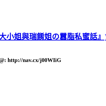
貝大小姐與瑞餚姐の囂脂私蜜話』
: http://nav.cx/j00WIiG