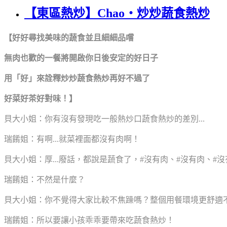
【東區熱炒】Chao・炒炒蔬食熱炒
【好好尋找美味的蔬食並且細細品嚐
無肉也歡的一餐將開啟你日後安定的好日子
用「好」來詮釋炒炒蔬食熱炒再好不過了
好菜好茶好對味！】
貝大小姐：你有沒有發現吃一般熱炒口蔬食熱炒的差別...
瑞餚姐：有啊...就菜裡面都沒有肉啊！
貝大小姐：厚...廢話，都說是蔬食了，#沒有肉、#沒有肉、#沒
瑞餚姐：不然是什麼？
貝大小姐：你不覺得大家比較不焦躁嗎？整個用餐環境更舒適不吵
瑞餚姐：所以要讓小孩乖乖要帶來吃蔬食熱炒！