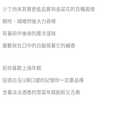
少了肉末其實更能品嘗到韭菜花的百種風情
輕咬、細嚼然後大力吞嚥
有著前中後味的層次滋味
變數就在口中的白飯搭著它的鹹香
若你喜歡上海年糕
這道白玉Q彈口感的記憶你一定要品嚐
含著淡淡酒香的雪菜年糕創新又古典