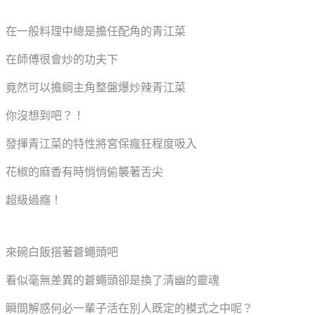
在一般料理中總是擔任配角的青江菜
在師傅很會炒的功夫下
竟然可以擔綱主角整盤爆炒辣青江菜
你沒想到吧？！
發揮青江菜的特性將宮保瘋狂程度吸入
花椒的麻香有時悄悄偷襲著舌尖
超級過癮！
來碗白飯搭著蒼蠅頭吧
看似毫無差異的蒼蠅頭卻是換了清幽的靈魂
瞬間解惑何必一輩子活在別人既定的模式之中呢？