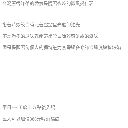
台灣蔗香綠茶的香氣是隨著夜晚的微風變化著
搭著清炒皎白筍泛著點點星光般的油光
不需過多的調味就能帶出皎白筍輕爽鮮甜的滋味
像是提醒著每個人的獨特魅力無需過多修飾或過度遮掩缺陷
平日一~五晚上九點後入場
每人可以加價388元啤酒暢飲