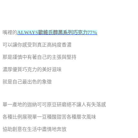
嘴裡的
ALWAYS歐維氏醇黑系列巧克力77%
可以讓你感受到真正高純度香濃
那是謹慎中有著自己的主張與堅持
濃厚優質巧克力的美好滋味
就是自己最出色的象徵
單一產地的迦納可可原豆研磨絕不讓人有失落感
各種比例展現單一豆種酸甜苦各種層次風味
協助創意在生活中盡情地奔放