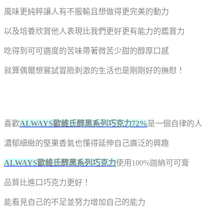
風味更純粹讓人有不服輸且想做得更完美的動力
以及培養欣賞他人表現比我們更好更有能力的鑑賞力
吃得到可可適度的苦味帶著微苦少甜的醇厚口感
就算偶爾想嘗試冒險刺激的生活也是剛剛好的撫慰！
喜歡
ALWAYS歐維氏醇黑系列巧克力72%
是一個自律的人
濃郁細緻的堅果香氣也懂得延伸自己廣泛的興趣
ALWAYS歐維氏醇黑系列巧克力
使用100%迦納可可膏
品質比進口巧克力更好！
能看見自己的不足並努力增加自己的能力