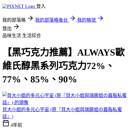
登入
我的部落格
我的部落格後台
我的帳號
登出
品味生活
生活綜合
【黑巧克力推薦】ALWAYS歐
維氏醇黑系列巧克力72%、
77%、85%、90%
貝大小姐的多元心宇宙 (原『貝大小姐與瑞餚姐の囂脂私蜜
話』)
4年前