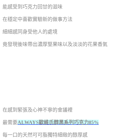
能感受到巧克力回甘的滋味
在穩定中喜歡實驗新的做事方法
細細感同身受他人的處境
竟發現後味帶出濃厚堅果味以及淡淡的花果香氣
在感到緊張及心神不寧的會議裡
最需要
ALWAYS歐維氏醇黑系列巧克力85%
每一口的天然可可脂獨特細緻的醇厚感