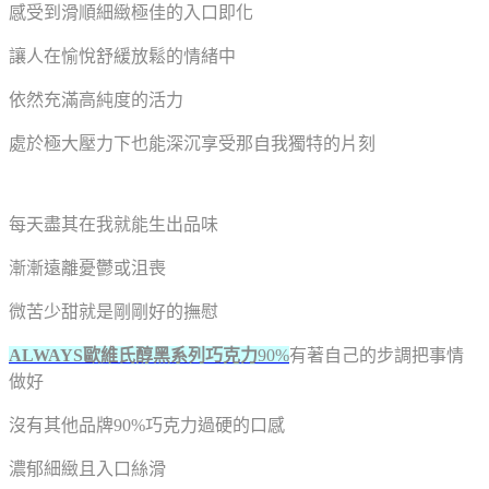
感受到滑順細緻極佳的入口即化
讓人在愉悅舒緩放鬆的情緒中
依然充滿高純度的活力
處於極大壓力下也能深沉享受那自我獨特的片刻
每天盡其在我就能生出品味
漸漸遠離憂鬱或沮喪
微苦少甜就是剛剛好的撫慰
ALWAYS歐維氏醇黑系列巧克力
90%
有著自己的步調把事情
做好
沒有其他品牌90%巧克力過硬的口感
濃郁細緻且入口絲滑