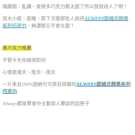
瑞餚姐：亂講，是很多巧克力都太甜了所以我就送人了啊！
貝大小姐：是喔，那下次跟那些人說送
ALWAYS歐維氏醇黑
系列巧克力
，夠濃郁又不會太甜！
黑巧克力推薦
不管今天你過得如何
心情是晴天、陰天、雨天
一片來自100%迦納可可原豆研磨的
ALWAYS歐維氏醇黑系列
巧克力
Always都是聚會中主動與人攀談的話匣子