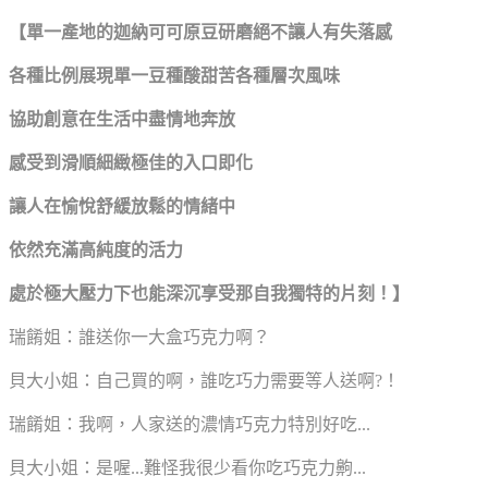
【單一產地的迦納可可原豆研磨絕不讓人有失落感
各種比例展現單一豆種酸甜苦各種層次風味
協助創意在生活中盡情地奔放
感受到滑順細緻極佳的入口即化
讓人在愉悅舒緩放鬆的情緒中
依然充滿高純度的活力
處於極大壓力下也能深沉享受那自我獨特的片刻！】
瑞餚姐：誰送你一大盒巧克力啊？
貝大小姐：自己買的啊，誰吃巧力需要等人送啊?！
瑞餚姐：我啊，人家送的濃情巧克力特別好吃...
貝大小姐：是喔...難怪我很少看你吃巧克力齁...