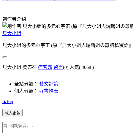
創作者介紹
貝大小姐
貝大小姐的多元心宇宙 (原『貝大小姐與瑞餚姐の囂脂私蜜話』
貝大小姐 發表在
痞客邦
留言
(0)
人氣(
4068
)
全站分類：
藝文評論
個人分類：
好書推薦
▲top
載入更多