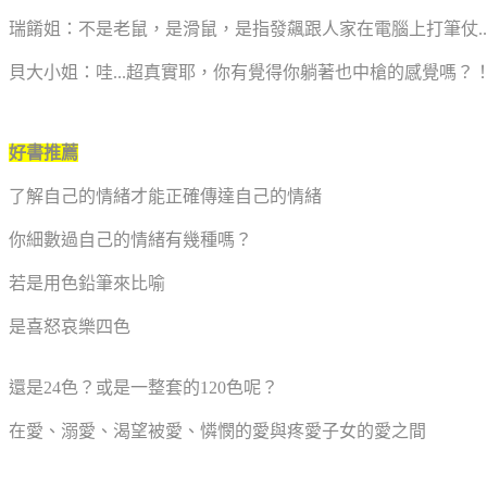
瑞餚姐：不是老鼠，是滑鼠，是指發飆跟人家在電腦上打筆仗..
貝大小姐：哇...超真實耶，你有覺得你躺著也中槍的感覺嗎？
好書推薦
了解自己的情緒才能正確傳達自己的情緒
你細數過自己的情緒有幾種嗎？
若是用色鉛筆來比喻
是喜怒哀樂四色
還是24色？或是一整套的120色呢？
在愛、溺愛、渴望被愛、憐憫的愛與疼愛子女的愛之間