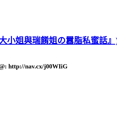
貝大小姐與瑞餚姐の囂脂私蜜話』
: http://nav.cx/j00WIiG