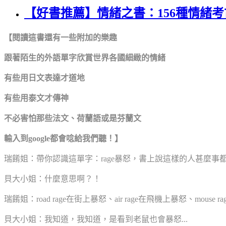
【好書推薦】情緒之書：156種情緒
【閱讀這書還有一些附加的樂趣
跟著陌生的外語單字欣賞世界各國細緻的情緒
有些用日文表達才道地
有些用泰文才傳神
不必害怕那些法文、荷蘭語或是芬蘭文
輸入到google都會唸給我們聽！】
瑞餚姐：帶你認識這單字：rage暴怒，書上說這樣的人甚麼事都能ra
貝大小姐：什麼意思啊？！
瑞餚姐：road rage在街上暴怒、air rage在飛機上暴怒、mouse rage
貝大小姐：我知道，我知道，是看到老鼠也會暴怒...