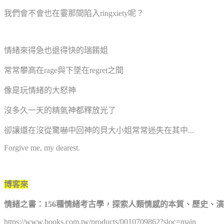
我們會不會也在霎那間陷入ringxiety呢？
情緒來得急也退得快的瑞餚姐
常常攀高在rage與下墜在regret之間
像是玩情緒的大怒神
沒多久一天的精氣神都釋放光了
卻讓還在沒從驚嚇中回神的貝大小姐常常迷失在其中...
Forgive me, my dearest.
博客來
情緒之書：156種情緒考古學，探索人類情感的本質、歷史、
https://www.books.com.tw/products/0010709862?sloc=main