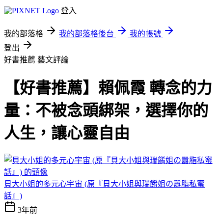
登入
我的部落格
我的部落格後台
我的帳號
登出
好書推薦
藝文評論
【好書推薦】賴佩霞 轉念的力
量：不被念頭綁架，選擇你的
人生，讓心靈自由
貝大小姐的多元心宇宙 (原『貝大小姐與瑞餚姐の囂脂私蜜
話』)
3年前