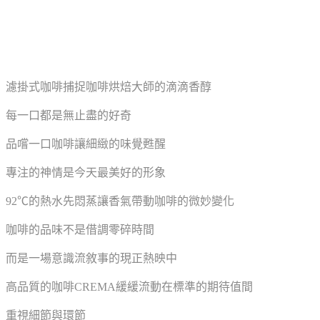
濾掛式咖啡捕捉咖啡烘焙大師的滴滴香醇
每一口都是無止盡的好奇
品嚐一口咖啡讓細緻的味覺甦醒
專注的神情是今天最美好的形象
92℃的熱水先悶蒸讓香氣帶動咖啡的微妙變化
咖啡的品味不是借調零碎時間
而是一場意識流敘事的現正熱映中
高品質的咖啡CREMA緩緩流動在標準的期待值間
重視細節與環節