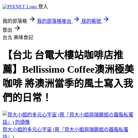
登入
我的部落格
我的部落格後台
我的帳號
登出
台北
美味食記
【台北 台電大樓站咖啡店推
薦】Bellissimo Coffee澳洲極美
咖啡 將澳洲當季的風土寫入我
們的日常！
貝大小姐的多元心宇宙 (原『貝大小姐與瑞餚姐の囂脂私蜜
話』)