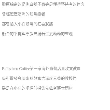
醇厚綿密的奶泡白鬍子微笑是懂得堅持者的信念
曾經遊歷澳洲的咖啡癮者
都曾陷入小白咖啡的狂喜狀態
融合的平穩與寧靜充滿著生氣勃勃的靈魂
Bellissimo Coffee第一家海外直營店直攻文教區
吸引散發寬闊幽默與富含深度素養的教授們
駐足在小店的吧檯前採集先鋒者曠世題材