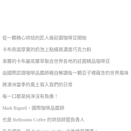
從一顆精心烘焙的匠人級莊園咖啡豆開始
卡布奇諾厚實的奶泡上點綴高濃度巧克力粉
漸層的卡布最底層萃取自世界各地的莊園精品咖啡豆
由國際認證咖啡品鑑師親自解讀每一顆豆子裡蘊含的世界風味
將澳洲當季的風土寫入我們的日常
每一口都是純淨沒有負擔！
Mark Bignell，國際咖啡品鑑師
也是 Bellissimo Coffee 的烘焙師暨負責人