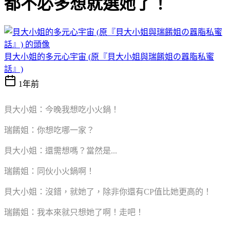
都不必多想就選她了！
貝大小姐的多元心宇宙 (原『貝大小姐與瑞餚姐の囂脂私蜜
話』)
1年前
貝大小姐：今晚我想吃小火鍋！
瑞餚姐：你想吃哪一家？
貝大小姐：還需想嗎？當然是...
瑞餚姐：同伙小火鍋啊！
貝大小姐：沒錯，就她了，除非你還有CP值比她更高的！
瑞餚姐：我本來就只想她了啊！走吧！