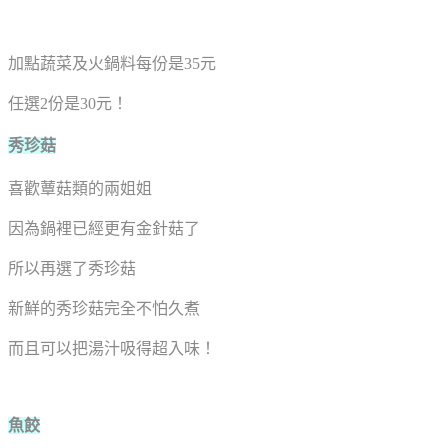
加點蔬菜及火鍋料每份是35元
任選2份是30元！
秀珍菇
喜歡蕈菇類的兩姐姐
因為鍋裡已經更有金針菇了
所以再選了秀珍菇
新鮮的秀珍菇完全不怕久煮
而且可以把湯汁吸得超入味！
魚餃