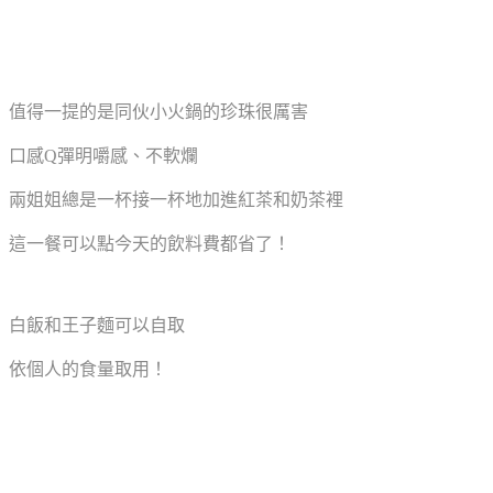
值得一提的是同伙小火鍋的珍珠很厲害
口感Q彈明嚼感、不軟爛
兩姐姐總是一杯接一杯地加進紅茶和奶茶裡
這一餐可以點今天的飲料費都省了！
白飯和王子麵可以自取
依個人的食量取用！