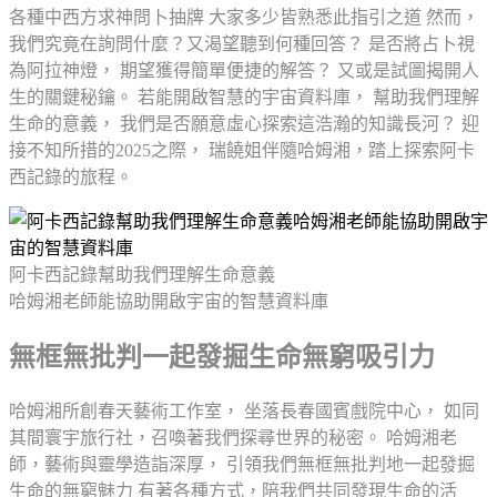
各種中西方求神問卜抽牌 大家多少皆熟悉此指引之道 然而，
我們究竟在詢問什麼？又渴望聽到何種回答？ 是否將占卜視
為阿拉神燈， 期望獲得簡單便捷的解答？ 又或是試圖揭開人
生的關鍵秘鑰。 若能開啟智慧的宇宙資料庫， 幫助我們理解
生命的意義， 我們是否願意虛心探索這浩瀚的知識長河？ 迎
接不知所措的2025之際， 瑞饒姐伴隨哈姆湘，踏上探索阿卡
西記錄的旅程。
阿卡西記錄幫助我們理解生命意義
哈姆湘老師能協助開啟宇宙的智慧資料庫
無框無批判一起發掘生命無窮吸引力
哈姆湘所創春天藝術工作室， 坐落長春國賓戲院中心， 如同
其間寰宇旅行社，召喚著我們探尋世界的秘密。 哈姆湘老
師，藝術與靈學造詣深厚， 引領我們無框無批判地一起發掘
生命的無窮魅力 有著各種方式，陪我們共同發現生命的活