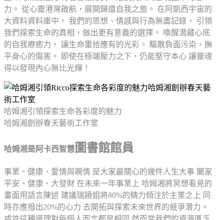
力。 從心靈港灣啟航，展開歸還自我之旅。 在阿凱西宇宙的
大資料資料庫中， 我們的思想、情感與行為無盡記錄， 引領
我們探索生命的真相，做出更有意義的選擇。 喚醒潛藏心底
的自我療癒力， 讓生命重拾應有的光彩。 驅散負面污染，撫
平身心的傷害。 即使在極端壓力之下，仍能堅守本心 讓靈魂
得以發現內心無比光輝！
哈姆湘引領探索生命各彩度的魅力
哈姆湘創辦春天藝術工作室
圖書館館員
哈姆湘是阿卡西智慧
事業、健康、愛情與親情 是大家最關心的幾件人生大事 闔家
平安、健康、大發財 在未來一年事業上 哈姆湘將冥想看見的
畫面用語言陳述 建議瑞饒姐將80%的精力傾注於主業之上 同
時亦應撥出20%的心力 去開拓與探索未來世界的競爭潛力。
或許這種道理對每個人而言都是相同 然而當我們的資源匱乏