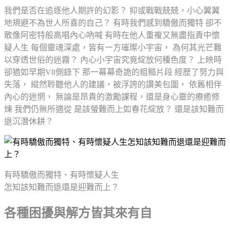
我們是否在追逐他人期許的幻影？ 抑或戰戰兢兢，小心翼翼
地規避不為世人所喜的自己？ 有時我們感到驕傲而獨特 卻不
敢像阿密特般高唱內心吶喊 有時在他人重複又無盡指責中懷
疑人生 每個靈魂深處，皆有一方璀璨小宇宙， 為何其光芒難
以穿透世俗的迷霧？ 內心小宇宙究竟綻放何種色度？ 上映時
卻猶如早期V8側錄下 那一幕幕奇詭的粗糙片段 經歷了努力與
失落， 縱然聆聽他人的建議，被浮誇的讚美包圍， 依舊相伴
內心的迷惘， 無論是昂貴的激勵課程，還是身心靈的療癒修
煉 我們仍無所適從 是該螢難而上如春花綻放？ 還是該知難而
退沉潛休耕？
有時驕傲而獨特、有時懷疑人生
怎知該知難而退還是迎難而上？
各種困擾與解方皆其來有自