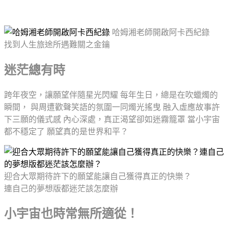
哈姆湘老師開啟阿卡西紀錄
找到人生旅途所遇難關之金鑰
迷茫總有時
跨年夜空，讓願望伴隨星光閃耀 每年生日，總是在吹蠟燭的
瞬間， 與周遭歡聲笑語的氛圍一同燭光搖曳 融入虛應故事許
下三願的儀式感 內心深處，真正渴望卻如迷霧籠罩 當小宇宙
都不穩定了 願望真的是世界和平？
迎合大眾期待許下的願望能讓自己獲得真正的快樂？
連自己的夢想版都迷茫該怎麼辦
小宇宙也時常無所適從！