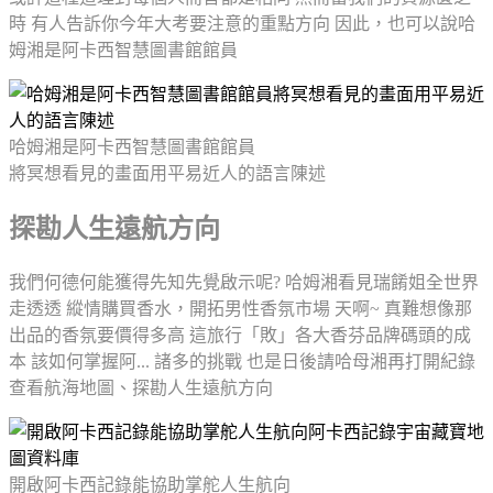
時 有人告訴你今年大考要注意的重點方向 因此，也可以說哈
姆湘是阿卡西智慧圖書館館員
哈姆湘是阿卡西智慧圖書館館員
將冥想看見的畫面用平易近人的語言陳述
探勘人生遠航方向
我們何德何能獲得先知先覺啟示呢? 哈姆湘看見瑞餚姐全世界
走透透 縱情購買香水，開拓男性香氛市場 天啊~ 真難想像那
出品的香氛要價得多高 這旅行「敗」各大香芬品牌碼頭的成
本 該如何掌握阿... 諸多的挑戰 也是日後請哈母湘再打開紀錄
查看航海地圖、探勘人生遠航方向
開啟阿卡西記錄能協助掌舵人生航向