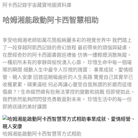
阿卡西記錄宇宙藏寶地圖資料庫
哈姆湘能啟動阿卡西智慧相助
享受哈姆湘老師如萬花筒般絢麗多彩的視覺世界中 我們踏上
了一段穿越阿凱西記錄的奇幻旅程 最初帶來的煩惱與疑慮，
在歷經奇妙的阿卡西圖書館巡禮後 仿佛一縷輕煙消散無蹤。
一種前所未有的寧靜與愉悅湧入心扉， 珍惜生命中每一個璀
璨的瞬間 細數人生中最令人珍視的瑰寶： 事業成就、愛情經
營、親人安康 回首這蜿蜒曲折的人生長路 驚覺自己其實早已
收穫累累，碩果滿枝 何必再讓心靈受自我無謂的折磨而徒增
傷痕？? 生命縱然總有些無法掌控的變數和挑戰 但即使如此，
我們依然能夠閃閃發亮勇敢面對未來。 珍惜生活中的每一份
即將送達的美好課題
哈姆湘能啟動阿卡西智慧等方式相助