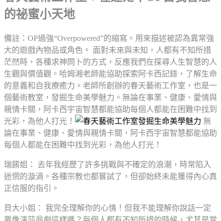
的祕蜜小天地
備註：OP過強“Overpowered”的縮寫。用來描述被認為異常強
大的遊戲內物品或角色。 面對未來與未知，人都有不知所措
茫然時，各種求神問卜的方式，反應我們在探尋人生智慧的人
生觀與價值觀。哈姆湘老師能協助探索阿卡西記錄，了解生命
的意義和自我療癒力。老師所創辦的春天藝術工作室，也是一
個藝術教室，發掘生命美學魅力。無論在事業、健康、愛情與
親情卡關，阿卡西宇宙智慧都能協助每個人都能在困難中找到
光彩，為他人打光！
無
論在事業、健康、愛情與親情卡關，阿卡西宇宙智慧都能協助
每個人都能在困難中找到光彩，為他人打光！
瑞餚姐： 去年我經歷了許多挑戰與不確定的浪潮，時常陷入
迷惘的漩渦。各種宗教也都嘗試了，但卻始終未能獲得內心真
正信服的指引。
貝大小姐： 我完全理解你的心情！但我不能理解你說話一定
要像演莎翁劇這樣嗎？每個人都有不知所措的時候，尤其是當