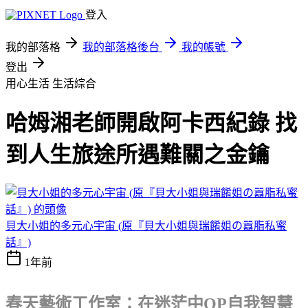
登入
我的部落格
我的部落格後台
我的帳號
登出
用心生活
生活綜合
哈姆湘老師開啟阿卡西紀錄 找
到人生旅途所遇難關之金鑰
貝大小姐的多元心宇宙 (原『貝大小姐與瑞餚姐の囂脂私蜜
話』)
1年前
春天藝術工作室：在迷茫中OP自我智慧