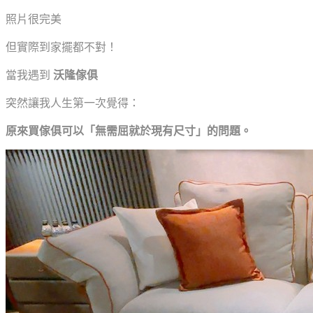
照片很完美
但實際到家擺都不對！
當我遇到
沃隆傢俱
突然讓我人生第一次覺得：
原來買傢俱可以「無需屈就於現有尺寸」的問題。