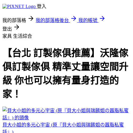
登入
我的部落格
我的部落格後台
我的帳號
登出
家具
生活綜合
【台北 訂製傢俱推薦】沃隆傢
俱訂製傢俱 精準丈量讓空間升
級 你也可以擁有量身打造的
家！
貝大小姐的多元心宇宙 (原『貝大小姐與瑞餚姐の囂脂私蜜
話』)