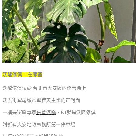
沃隆傢俱 │ 在哪裡
沃隆傢俱位於 台北市大安區的延吉街上
延吉街聖母顯靈聖牌天主堂的正對面
一樓是窗簾專家
哥登傢飾
，B1就是沃隆傢俱
附近有大安地政事務所第一停車場