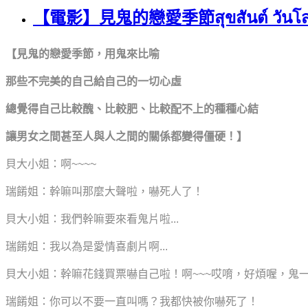
【電影】見鬼的戀愛季節สุขสันต์ วันโสด 
【
見鬼的戀愛季節，用鬼來比喻
那些不完美的自己給自己的一切心虛
總覺得自己比較醜、比較肥、比較配不上的種種心結
讓男女之間甚至人與人之間的關係都變得僵硬！
】
貝大小姐：啊~~~~
瑞餚姐：幹嘛叫那麼大聲啦，嚇死人了！
貝大小姐：我們幹嘛要來看鬼片啦...
瑞餚姐：我以為是愛情喜劇片啊...
貝大小姐：幹嘛花錢買票嚇自己啦！啊~~~哎唷，好煩喔，鬼一直
瑞餚姐：你可以不要一直叫嗎？我都快被你嚇死了！