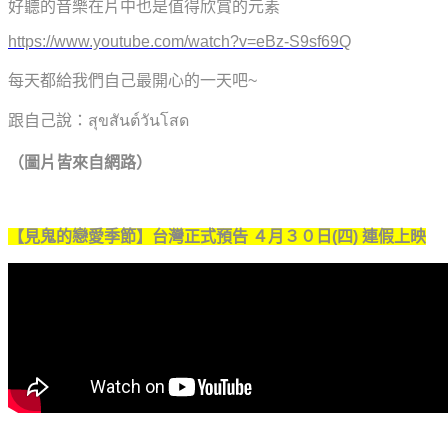
好聽的音樂在片中也是值得欣賞的元素
https://www.youtube.com/watch?v=eBz-S9sf69Q
每天都給我們自己最開心的一天吧~
跟自己說：
สุขสันต์วันโสด
（圖片皆來自網路）
【見鬼的戀愛季節】台灣正式預告 ４月３０日(四) 連假上映