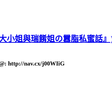
貝大小姐與瑞餚姐の囂脂私蜜話』
: http://nav.cx/j00WIiG