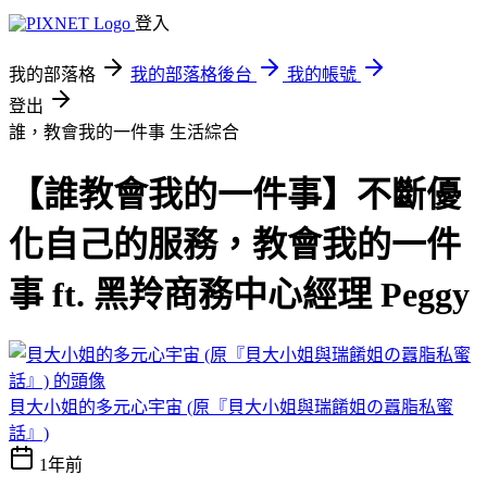
登入
我的部落格
我的部落格後台
我的帳號
登出
誰，教會我的一件事
生活綜合
【誰教會我的一件事】不斷優
化自己的服務，教會我的一件
事 ft. 黑羚商務中心經理 Peggy
貝大小姐的多元心宇宙 (原『貝大小姐與瑞餚姐の囂脂私蜜
話』)
1年前