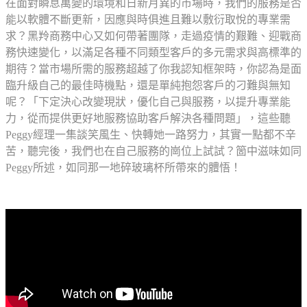
在面對瞬息萬變的環境和日新月異的市場時，我們的服務是否
能以軟體不斷更新，因應與時俱進且難以敷衍取悅的專業需
求？黑羚商務中心又如何帶著團隊，走過疫情的艱難、迎戰商
務快速變化，以滿足各種不同類型客戶的多元需求與高標準的
期待？當市場所需的服務超越了你我認知框架時，你認為是面
臨升級自己的最佳時機點，還是單純抱怨客戶的刁難與無知
呢？「下定決心改變現狀，優化自己與服務，以提升專業能
力，從而提供更好地服務協助客戶解決各種問題」，這些聽
Peggy經理一集談笑風生、快轉她一路努力，其實一點都不辛
苦，聽完後，我們也在自己服務的崗位上試試？箇中滋味如同
Peggy所述，如同那一地碎玻璃杯所帶來的體悟！