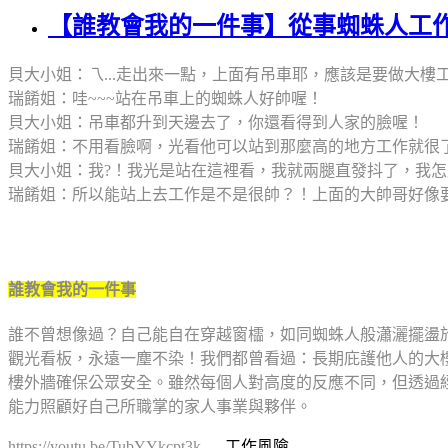
【誰教會我的一件事】從事蜘蛛人工作，教
貝大小姐：乁...走出來一點，上面有吊車耶，應該是要做大樓
瑞餚姐：哇~~~站在吊車上的蜘蛛人好帥喔！
貝大小姐：吊車都升到天邊去了，你還看得到人家的臉喔！
瑞餚姐：不用看臉啊，光看他可以站到那麼高的地方工作就很
貝大小姐：我?！我光是站在這裡看，我就兩腿直發抖了，我怎麼
瑞餚姐：所以能站上去工作是不是很帥？！上面的大帥哥好像要下來
誰教會我的一件事
誰不曾想像過？自己能自在穿越窗櫺，如同蜘蛛人般瀟灑擺盪
觀光看板，永遠一塵不染！我們都曾看過：長期庇護他人的大
樓外牆確保公眾安全。雖然每個人對高度的反應不同，但透過
能力照顧好自己所職掌的家人事業與夥伴。
https://youtu.be/TubYYkcpt3k
,,,,工作風險,