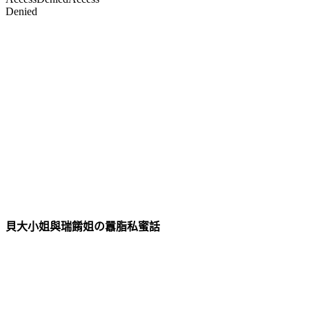
貝大小姐與瑞餚姐の囂脂私蜜話