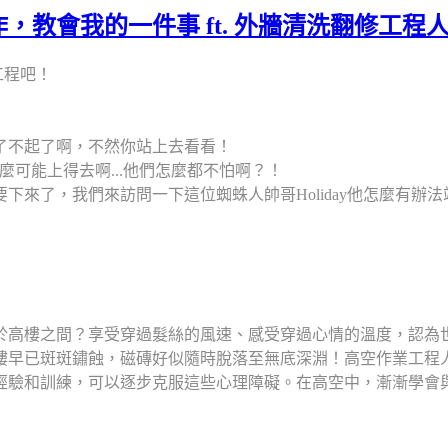
會我的一件事 ft. 外牆清洗翻修工程人員 H
工程吧！
了不起了啊，不然你站上去看看！
可能上得去啊...他們怎麼都不怕啊？！
了，我們來訪問一下這位蜘蛛人帥哥Holiday他怎麼有辦法站在
於高樓之間？享受穿過髮絲的風速、感受穿過心情的溫度，認為
樓早已斑斑鏽蝕，磁磚好似隨時脫落至無底深淵！高空作業工程
經驗和訓練，可以逐步克服這些心理障礙。在高空中，漸漸學會