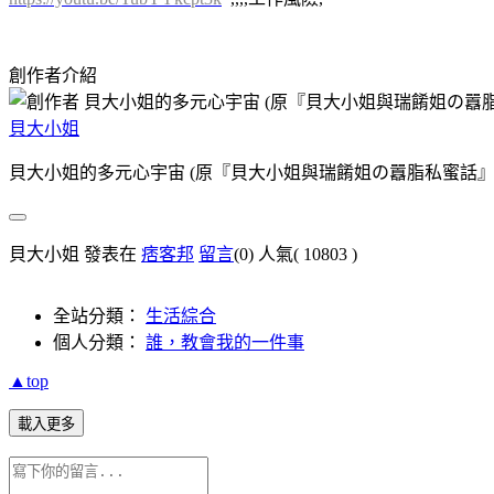
創作者介紹
貝大小姐
貝大小姐的多元心宇宙 (原『貝大小姐與瑞餚姐の囂脂私蜜話』
貝大小姐 發表在
痞客邦
留言
(0)
人氣(
10803
)
全站分類：
生活綜合
個人分類：
誰，教會我的一件事
▲top
載入更多