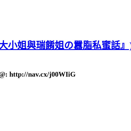
貝大小姐與瑞餚姐の囂脂私蜜話』
: http://nav.cx/j00WIiG